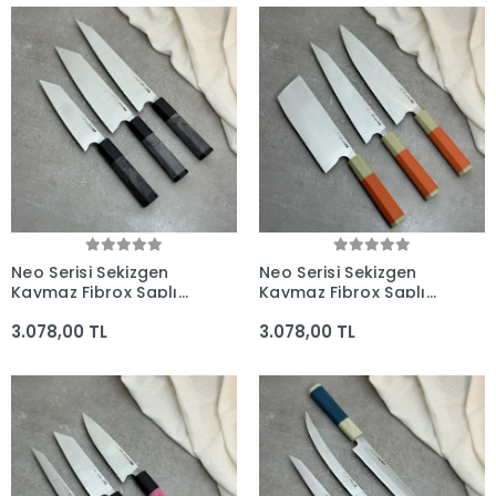
Yapımı Bıçaklar
Yapımı Bıçaklar
Neo Serisi Sekizgen
Neo Serisi Sekizgen
Kaymaz Fibrox Saplı
Kaymaz Fibrox Saplı
3'lü Bıçak Seti
3'lü Bıçak Seti
3.078,00 TL
3.078,00 TL
(225mm, 205mm,
(205mm, 225mm,
165mm) - Kocakaya El
180mm) - Kocakaya El
Yapımı Bıçaklar
Yapımı Bıçaklar