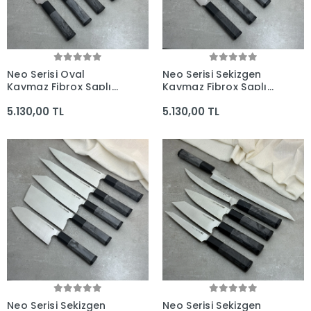
Neo Serisi Oval
Neo Serisi Sekizgen
Kaymaz Fibrox Saplı
Kaymaz Fibrox Saplı
5'li Bıçak Seti (230mm,
5'li Bıçak Seti (225mm,
5.130,00 TL
5.130,00 TL
205mm, 165mm,
180mm, 180mm,
165mm, 160mm) -
165mm, 160mm) -
Kocakaya El Yapımı
Kocakaya El Yapımı
Bıçaklar
Bıçaklar
Neo Serisi Sekizgen
Neo Serisi Sekizgen