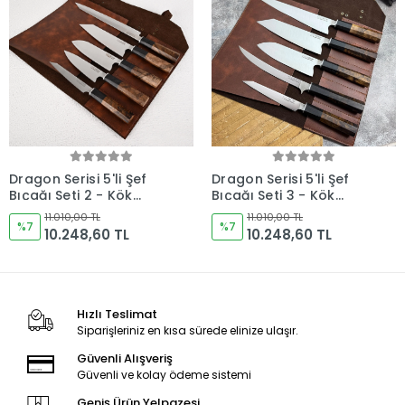
Dragon Serisi 5'li Şef
Dragon Serisi 5'li Şef
Bıçağı Seti 2 - Kök
Bıçağı Seti 3 - Kök
Ceviz Hibrit Saplı &
Ceviz Hibrit Saplı &
11.010,00 TL
11.010,00 TL
Deri Taşıma Çantası
%7
Deri Taşıma Çantası
%7
10.248,60 TL
10.248,60 TL
Hediyeli - Kocakaya
Hediyeli - Kocakaya
Özel Tasarım
Özel Tasarım
Hızlı Teslimat
Siparişleriniz en kısa sürede elinize ulaşır.
Güvenli Alışveriş
Güvenli ve kolay ödeme sistemi
Geniş Ürün Yelpazesi