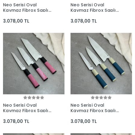
Neo Serisi Oval
Neo Serisi Oval
Kaymaz Fibrox Saplı
Kaymaz Fibrox Saplı
3'lü Bıçak Seti
3'lü Bıçak Seti
3.078,00 TL
3.078,00 TL
(230mm, 210mm,
(225mm, 210mm,
160mm) - Kocakaya El
165mm) - Kocakaya El
Yapımı Bıçaklar
Yapımı Bıçaklar
Neo Serisi Oval
Neo Serisi Oval
Kaymaz Fibrox Saplı
Kaymaz Fibrox Saplı
3'lü Bıçak Seti
3'lü Bıçak Seti
3.078,00 TL
3.078,00 TL
(205mm, 165mm,
(230mm, 165mm,
160mm) - Kocakaya El
160mm) - Kocakaya El
Yapımı Bıçaklar
Yapımı Bıçaklar