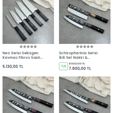
Neo Serisi Sekizgen
Schizopherinia Serisi
Kaymaz Fibrox Saplı
İkili Set Nakiri &
5'li Bıçak Seti (230mm,
Santoku - Kocakaya
8.900,00 TL
5.130,00 TL
205mm, 165mm,
Özel Tasarım
%11
7.900,00 TL
165mm, 160mm) -
Kocakaya El Yapımı
Bıçaklar