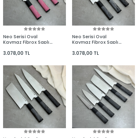
Neo Serisi Oval
Neo Serisi Oval
Kaymaz Fibrox Saplı
Kaymaz Fibrox Saplı
3'lü Bıçak Seti
3'lü Bıçak Seti
3.078,00 TL
3.078,00 TL
(205mm, 180mm,
(225mm, 205mm,
160mm) - Kocakaya El
165mm) - Kocakaya El
Yapımı Bıçaklar
Yapımı Bıçaklar