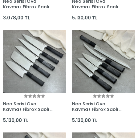
Neo Serisi Oval
Neo Serisi Oval
Kaymaz Fibrox Saplı
Kaymaz Fibrox Saplı
3'lü Bıçak Seti
5'li Bıçak Seti (225mm,
3.078,00 TL
5.130,00 TL
(230mm, 225mm,
180mm, 180mm,
180mm) - Kocakaya El
165mm, 160mm) -
Yapımı Bıçaklar
Kocakaya El Yapımı
Bıçaklar
Neo Serisi Oval
Neo Serisi Oval
Kaymaz Fibrox Saplı
Kaymaz Fibrox Saplı
5'li Bıçak Seti (230mm,
5'li Bıçak Seti (285mm,
5.130,00 TL
5.130,00 TL
225mm, 205mm,
210mm, 165mm,
180mm, 180mm) -
165mm, 160mm) -
Kocakaya El Yapımı
Kocakaya El Yapımı
Bıçaklar
Bıçaklar