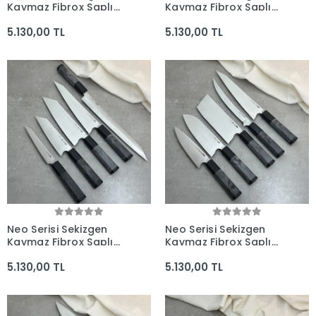
Kaymaz Fibrox Saplı
Kaymaz Fibrox Saplı
5'li Bıçak Seti (230mm,
5'li Bıçak Seti (285mm,
5.130,00 TL
5.130,00 TL
225mm, 205mm,
210mm, 165mm,
180mm, 180mm) -
165mm, 160mm) -
Kocakaya El Yapımı
Kocakaya El Yapımı
Bıçaklar
Bıçaklar
Neo Serisi Sekizgen
Neo Serisi Sekizgen
Kaymaz Fibrox Saplı
Kaymaz Fibrox Saplı
5'li Bıçak Seti (285mm,
5'li Bıçak Seti (225mm,
5.130,00 TL
5.130,00 TL
225mm, 205mm,
210mm, 180mm,
165mm, 160mm) -
180mm, 165mm) -
Kocakaya El Yapımı
Kocakaya El Yapımı
Bıçaklar
Bıçaklar