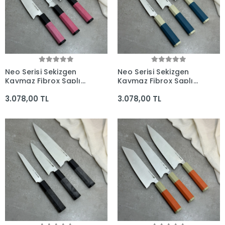
Neo Serisi Sekizgen
Neo Serisi Sekizgen
Kaymaz Fibrox Saplı
Kaymaz Fibrox Saplı
3'lü Bıçak Seti
3'lü Bıçak Seti
3.078,00 TL
3.078,00 TL
(225mm, 210mm,
(205mm, 165mm,
165mm) - Kocakaya El
160mm) - Kocakaya El
Yapımı Bıçaklar
Yapımı Bıçaklar