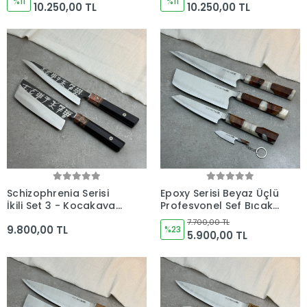
Seti Set 1 (Deri Rulo
%11
(Deri Rulo Çantalı) -
%11
10.250,00 TL
10.250,00 TL
Çantalı) - Kocakaya El
Kocakaya El Yapımı
Yapımı Bıçaklar
Bıçaklar
Schizophrenia Serisi
Epoxy Serisi Beyaz Üçlü
İkili Set 3 - Kocakaya
Profesyonel Şef Bıçak
El Yapımı Şef Bıçakları
Seti - Kocakaya El
7.700,00 TL
9.800,00 TL
Yapımı Mutfak
%23
5.900,00 TL
Bıçakları