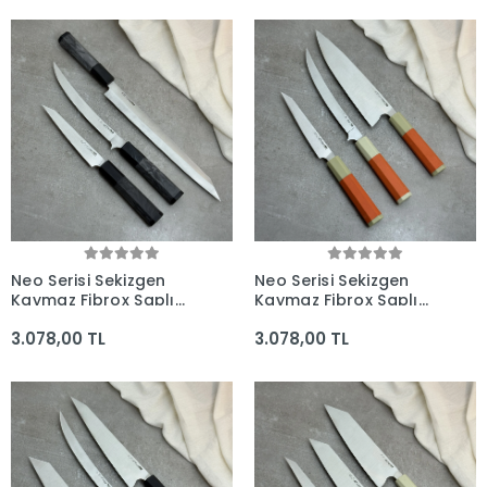
Bıçaklar
Neo Serisi Sekizgen
Neo Serisi Sekizgen
Kaymaz Fibrox Saplı
Kaymaz Fibrox Saplı
3'lü Bıçak Seti
3'lü Bıçak Seti
3.078,00 TL
3.078,00 TL
(285mm, 210mm,
(205mm, 210mm,
160mm) - Kocakaya El
160mm) - Kocakaya El
Yapımı Bıçaklar
Yapımı Bıçaklar