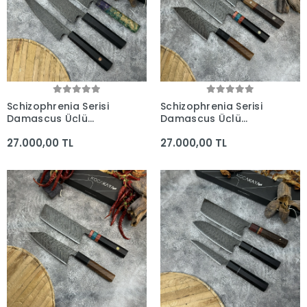
Schizophrenia Serisi
Schizophrenia Serisi
Damascus Üçlü
Damascus Üçlü
Profesyonel Şef Bıçak
Profesyonel Şef Bıçak
27.000,00 TL
27.000,00 TL
Seti - Kocakaya El
Seti - Kocakaya El
Yapımı Bıçaklar
Yapımı Bıçaklar