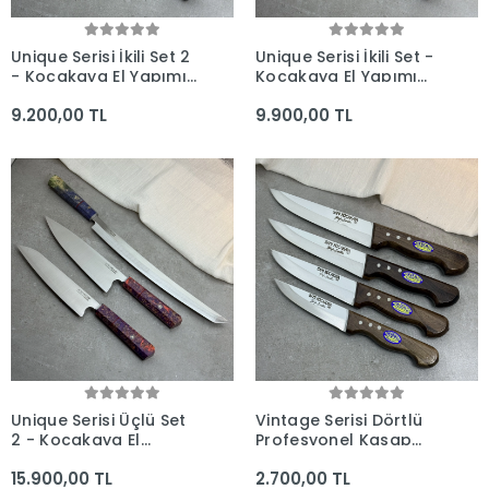
Unique Serisi İkili Set 2
Unique Serisi İkili Set -
- Kocakaya El Yapımı
Kocakaya El Yapımı
Şef Bıçakları
Şef Bıçakları
9.200,00 TL
9.900,00 TL
Unique Serisi Üçlü Set
Vintage Serisi Dörtlü
2 - Kocakaya El
Profesyonel Kasap
Yapımı Profesyonel
Bıçak Seti - Kocakaya
15.900,00 TL
2.700,00 TL
Bıçaklar
El Yapımı Bıçaklar