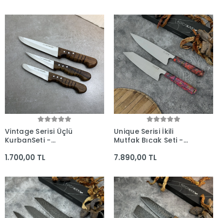
Vintage Serisi Üçlü
Unique Serisi İkili
KurbanSeti -
Mutfak Bıçak Seti -
Kocakaya El Yapımı
Kocakaya El Yapımı
1.700,00 TL
7.890,00 TL
Bıçaklar
Bıçaklar