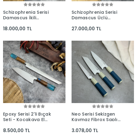
Schizophrenia Serisi
Schizophrenia Serisi
Damascus İkili
Damascus Üçlü
Profesyonel Şef Bıçak
Profesyonel Şef Bıçak
18.000,00 TL
27.000,00 TL
Seti - Kocakaya
Seti Set - Kocakaya
Dövme Bıçakları
Dövme Bıçaklar
Epoxy Serisi 2'li Bıçak
Neo Serisi Sekizgen
Seti - Kocakaya El
Kaymaz Fibrox Saplı
Yapımı Bıçaklar
3'lü Bıçak Seti (165mm,
8.500,00 TL
3.078,00 TL
165mm, 160mm) -
Kocakaya El Yapımı