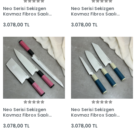
Neo Serisi Sekizgen
Neo Serisi Sekizgen
Kaymaz Fibrox Saplı
Kaymaz Fibrox Saplı
3'lü Bıçak Seti
3'lü Bıçak Seti
3.078,00 TL
3.078,00 TL
(205mm, 165mm,
(205mm, 225mm,
160mm) - Kocakaya El
205mm) - Kocakaya El
Yapımı Bıçaklar
Yapımı Bıçaklar
Neo Serisi Sekizgen
Neo Serisi Sekizgen
Kaymaz Fibrox Saplı
Kaymaz Fibrox Saplı
3'lü Bıçak Seti
3'lü Bıçak Seti
3.078,00 TL
3.078,00 TL
(285mm, 205mm,
(205mm, 180mm,
180mm) - Kocakaya El
160mm) - Kocakaya El