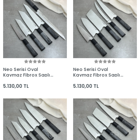
Neo Serisi Oval
Neo Serisi Oval
Kaymaz Fibrox Saplı
Kaymaz Fibrox Saplı
5'li Bıçak Seti (285mm,
5'li Bıçak Seti (225mm,
5.130,00 TL
5.130,00 TL
225mm, 205mm,
210mm, 180mm,
165mm, 160mm) -
180mm, 165mm) -
Kocakaya El Yapımı
Kocakaya El Yapımı
Bıçaklar
Bıçaklar