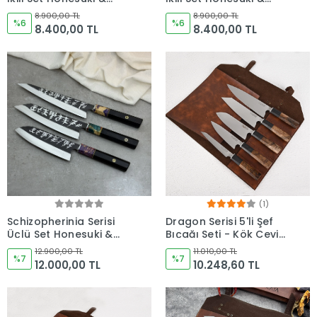
Nakiri - Kocakaya Özel
Kiritsuke - Kocakaya
8.900,00 TL
8.900,00 TL
Tasarım
%6
Özel Tasarım
%6
8.400,00 TL
8.400,00 TL
(1)
Schizopherinia Serisi
Dragon Serisi 5'li Şef
Üçlü Set Honesuki &
Bıçağı Seti - Kök Ceviz
Kiritsuke & Santoku -
Hibrit Saplı & Deri
12.900,00 TL
11.010,00 TL
Kocakaya Özel
%7
Taşıma Çantası
%7
12.000,00 TL
10.248,60 TL
Tasarım
Hediyeli - Kocakaya
Özel Tasarım