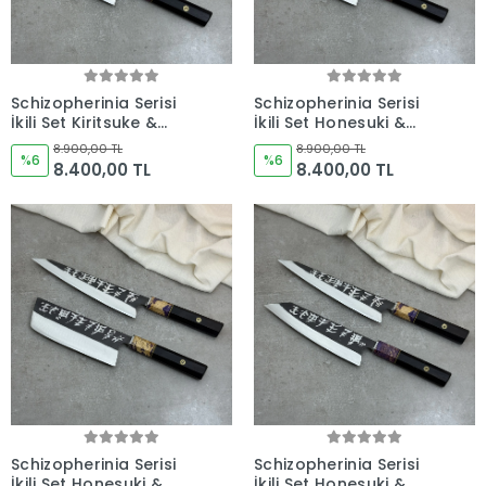
Schizopherinia Serisi
Schizopherinia Serisi
İkili Set Kiritsuke &
İkili Set Honesuki &
Santoku - Kocakaya
Santoku - Kocakaya
8.900,00 TL
8.900,00 TL
Özel Tasarım
%6
Özel Tasarım
%6
8.400,00 TL
8.400,00 TL
Schizopherinia Serisi
Schizopherinia Serisi
İkili Set Honesuki &
İkili Set Honesuki &