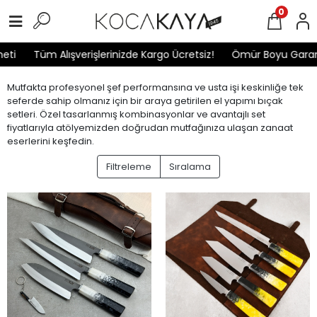
0
lışverişlerinizde Kargo Ücretsiz!
Ömür Boyu Garanti
Yılda 
Mutfakta profesyonel şef performansına ve usta işi keskinliğe tek
seferde sahip olmanız için bir araya getirilen el yapımı bıçak
setleri. Özel tasarlanmış kombinasyonlar ve avantajlı set
fiyatlarıyla atölyemizden doğrudan mutfağınıza ulaşan zanaat
eserlerini keşfedin.
Filtreleme
Sıralama