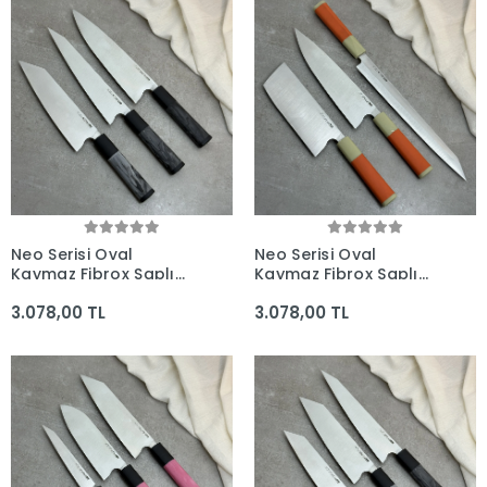
Neo Serisi Oval
Neo Serisi Oval
Kaymaz Fibrox Saplı
Kaymaz Fibrox Saplı
3'lü Bıçak Seti
3'lü Bıçak Seti
3.078,00 TL
3.078,00 TL
(230mm, 225mm,
(285mm, 230mm,
205mm) - Kocakaya El
180mm) - Kocakaya El
Yapımı Bıçaklar
Yapımı Bıçaklar