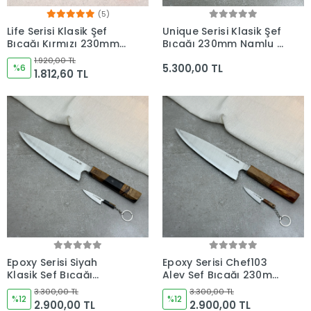
(5)
Life Serisi Klasik Şef
Unique Serisi Klasik Şef
Bıçağı Kırmızı 230mm
Bıçağı 230mm Namlu -
Namlu - Epoksi Saplı
Kocakaya El Yapımı
1.920,00 TL
5.300,00 TL
%6
Bıçaklar
1.812,60 TL
Epoxy Serisi Siyah
Epoxy Serisi Chef103
Klasik Şef Bıçağı
Alev Şef Bıçağı 230mm
230mm Namlu -
Namlu - Kocakaya El
3.300,00 TL
3.300,00 TL
Kocakaya El Yapımı
%12
Yapımı Şef Bıçakları
%12
2.900,00 TL
2.900,00 TL