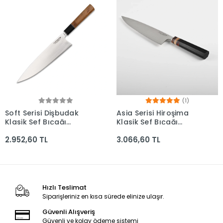
(1)
Soft Serisi Dişbudak
Asia Serisi Hiroşima
Klasik Şef Bıçağı
Klasik Şef Bıçağı
230mm Namlu -
230mm Namlu -
2.952,60 TL
3.066,60 TL
Kocakaya Bıçakları
Kocakaya Bıçakları
Hızlı Teslimat
Siparişleriniz en kısa sürede elinize ulaşır.
Güvenli Alışveriş
Güvenli ve kolay ödeme sistemi