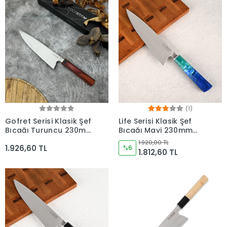
(1)
Gofret Serisi Klasik Şef
Life Serisi Klasik Şef
Bıçağı Turuncu 230mm
Bıçağı Mavi 230mm
Namlu - Kocakaya
Namlu - Kocakaya
1.920,00 TL
1.926,60 TL
Bıçakları
Bıçakları
%6
1.812,60 TL