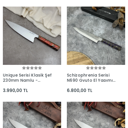
Şef Bıçakları
Unique Serisi Klasik Şef
Schizophrenia Serisi
230mm Namlu -
N690 Gyuto El Yapımı
Kocakaya El Yapımı
Profesyonel Şef Bıçağı
3.990,00 TL
6.800,00 TL
Şef Bıçakları
- Kocakaya Bıçakları