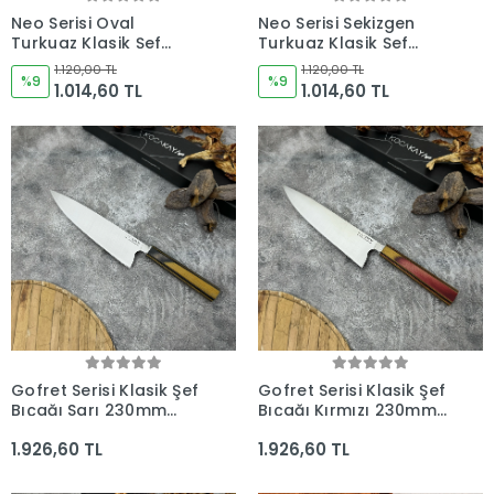
Neo Serisi Oval
Neo Serisi Sekizgen
Turkuaz Klasik Şef
Turkuaz Klasik Şef
Bıçağı 230mm Namlu -
Bıçağı 230mm Namlu -
1.120,00 TL
1.120,00 TL
Kocakaya El Yapımı
%9
Kocakaya El Yapımı
%9
1.014,60 TL
1.014,60 TL
Şef Bıçakları
Şef Bıçakları
Gofret Serisi Klasik Şef
Gofret Serisi Klasik Şef
Bıçağı Sarı 230mm
Bıçağı Kırmızı 230mm
Namlu - Kocakaya
Namlu - Kocakaya
1.926,60 TL
1.926,60 TL
Bıçakları
Bıçakları