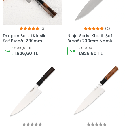
(2)
(2)
Dragon Serisi Klasik
Ninja Serisi Klasik Şef
Şef Bıçağı 230mm
Bıçağı 230mm Namlu -
Namlu - Kocakaya
Kocakaya Bıçakları
2.010,00 TL
2.010,00 TL
Bıçakları
%4
%4
1.926,60 TL
1.926,60 TL