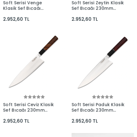
Soft Serisi Venge
Soft Serisi Zeytin Klasik
Klasik Şef Bıçağı
Şef Bıçağı 230mm
230mm Namlu -
Namlu - Kocakaya
2.952,60 TL
2.952,60 TL
Kocakaya Bıçakları
Bıçakları
Soft Serisi Ceviz Klasik
Soft Serisi Paduk Klasik
Şef Bıçağı 230mm
Şef Bıçağı 230mm
Namlu - Kocakaya
Namlu - Kocakaya
2.952,60 TL
2.952,60 TL
Bıçakları
Bıçakları