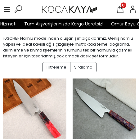
0
eti
Tüm Alışverişlerinizde Kargo Ücretsiz!
Ömür Boyu Garan
103CHEF Namlu modelinden oluşan şef bıçaklarımız. Geniş namlu
yapısı ve ideal kavisli ağız çizgisiyle mutfaktaki temel doğrama,
dilimleme ve kıyma işlemlerinin tümünü tek bir namluyla çözmek
isteyenler için tasarlanmış,çok amaçlı klasik şef formudur.
Filtreleme
Sıralama