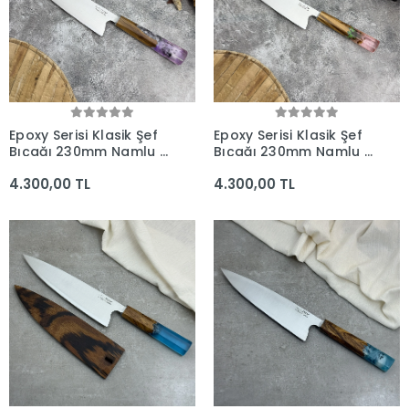
Epoxy Serisi Klasik Şef
Epoxy Serisi Klasik Şef
Bıçağı 230mm Namlu -
Bıçağı 230mm Namlu -
Kocakaya El Yapımı
Kocakaya El Yapımı
4.300,00 TL
4.300,00 TL
Bıçaklar
Bıçaklar