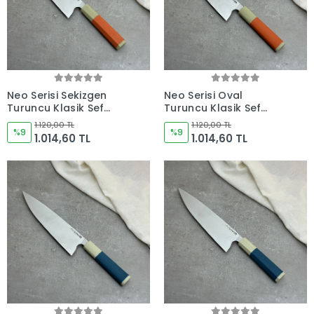
Neo Serisi Sekizgen
Neo Serisi Oval
Turuncu Klasik Şef
Turuncu Klasik Şef
Bıçağı 230mm Namlu -
Bıçağı 230mm Namlu -
1.120,00 TL
1.120,00 TL
Kocakaya El Yapımı
%9
Kocakaya El Yapımı
%9
1.014,60 TL
1.014,60 TL
Şef Bıçakları
Şef Bıçakları