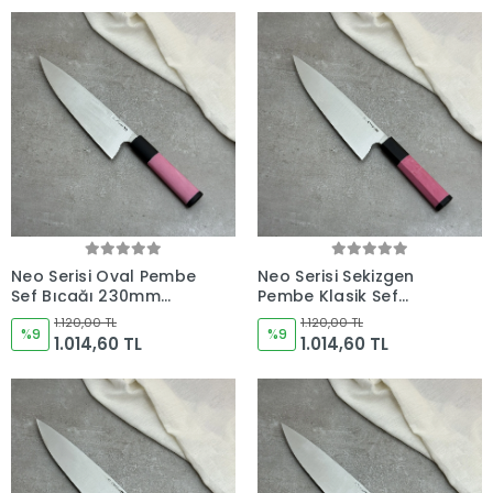
Neo Serisi Oval Pembe
Neo Serisi Sekizgen
Şef Bıçağı 230mm
Pembe Klasik Şef
Namlu - Kocakaya El
Bıçağı 230mm Namlu -
1.120,00 TL
1.120,00 TL
Yapımı Şef Bıçakları
%9
Kocakaya El Yapımı
%9
1.014,60 TL
1.014,60 TL
Şef Bıçakları