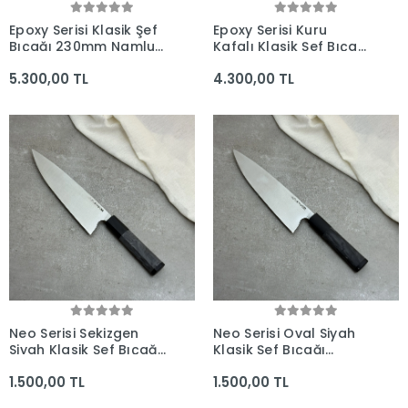
Epoxy Serisi Klasik Şef
Epoxy Serisi Kuru
Bıçağı 230mm Namlu
Kafalı Klasik Şef Bıçağı
(Ahşap Saya Dahil) -
230mm Namlu -
5.300,00 TL
4.300,00 TL
Kocakaya El Yapımı
Kocakaya El Yapımı
Bıçaklar
Bıçaklar
Neo Serisi Sekizgen
Neo Serisi Oval Siyah
Siyah Klasik Şef Bıçağı
Klasik Şef Bıçağı
230mm Namlu -
230mm Namlu -
1.500,00 TL
1.500,00 TL
Kocakaya El Yapımı
Kocakaya El Yapımı
Şef Bıçakları
Şef Bıçakları