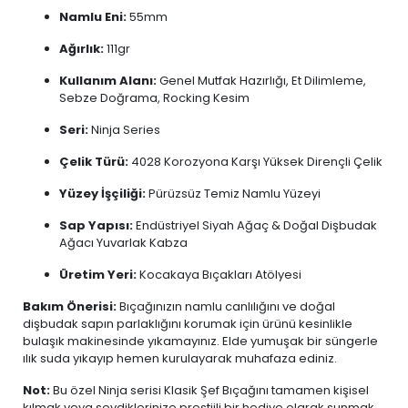
Namlu Eni:
55mm
Ağırlık:
111gr
Kullanım Alanı:
Genel Mutfak Hazırlığı, Et Dilimleme,
Sebze Doğrama, Rocking Kesim
Seri:
Ninja Series
Çelik Türü:
4028 Korozyona Karşı Yüksek Dirençli Çelik
Yüzey İşçiliği:
Pürüzsüz Temiz Namlu Yüzeyi
Sap Yapısı:
Endüstriyel Siyah Ağaç & Doğal Dişbudak
Ağacı Yuvarlak Kabza
Üretim Yeri:
Kocakaya Bıçakları Atölyesi
Bakım Önerisi:
Bıçağınızın namlu canlılığını ve doğal
dişbudak sapın parlaklığını korumak için ürünü kesinlikle
bulaşık makinesinde yıkamayınız. Elde yumuşak bir süngerle
ılık suda yıkayıp hemen kurulayarak muhafaza ediniz.
Not:
Bu özel Ninja serisi Klasik Şef Bıçağını tamamen kişisel
kılmak veya sevdiklerinize prestijli bir hediye olarak sunmak