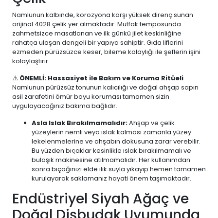
Namlunun kalbinde, korozyona karşı yüksek direnç sunan
orijinal 4028 çelik yer almaktadır. Mutfak temposunda
zahmetsizce masatlanan ve ilk günkü jilet keskinliğine
rahatça ulaşan dengeli bir yapıya sahiptir. Gıda liflerini
ezmeden pürüzsüzce keser, bileme kolaylığı ile şeflerin işini
kolaylaştırır.
⚠️
ÖNEMLİ: Hassasiyet ile Bakım ve Koruma Ritüeli
Namlunun pürüzsüz tonunun kalıcılığı ve doğal ahşap sapın
asil zarafetini ömür boyu koruması tamamen sizin
uygulayacağınız bakıma bağlıdır.
Asla Islak Bırakılmamalıdır:
Ahşap ve çelik
yüzeylerin nemli veya ıslak kalması zamanla yüzey
lekelenmelerine ve ahşabın dokusuna zarar verebilir.
Bu yüzden bıçaklar kesinlikle ıslak bırakılmamalı ve
bulaşık makinesine atılmamalıdır. Her kullanımdan
sonra bıçağınızı elde ılık suyla yıkayıp hemen tamamen
kurulayarak saklamanız hayati önem taşımaktadır.
Endüstriyel Siyah Ağaç ve
Doğal Dişbudak Uyumunda