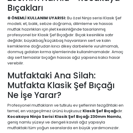
Bıçakları
⛔
ÖNEMLİ KULLANIM UYARISI:
Bu özel Ninja serisi Klasik Şef
modeli; et, balık, sebze doğrama, dilimleme ve hassas
mutfak hazırlıkları için jilet keskinliğinde tasarlanmış
profesyonel bir Klasik Şef Bıçağıdır. Bıçak kesinlikle satır
değildir; büyükbaş/küçükbaş hayvanların sert ve kalın
kemiklerine doğrudan kırıcı dikey darbelerle vurulmamalı,
donmuş gıdaları kırma işlemlerinde kullanılmamalıdır. Amaç
dışı sert temaslar bıçağın hassas ağız yapısına kalıcı hasar
verebilir.
Mutfaktaki Ana Silah:
Mutfakta Klasik Şef Bıçağı
Ne İşe Yarar?
Profesyonel mutfakların ve tutkulu ev şeflerinin tezgâhtaki en
temel, en vazgeçilmez ürünü kuşkusuz
Klasik Şef Bıçağı
dır.
Kocakaya Ninja Serisi Klasik Şef Bıçağı 230mm Namlu
,
geniş namlu yüzeyi ve dengeli kavisli ağız yapısıyla
mutfaktaki tüm yoğun seanslarda en büyük yardımcınızdır.