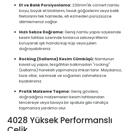
Et ve Balık Porsiyonlama:
230mm'lik cömert namlu
boyu, büyük et bloklarını, tavuk göğüslerini veya balık
filetolarını tek hamlede, eti ezmeden pürüzsüzce
dilimlemenizi sağlar.
Hızlı Sebze Doğrama:
Geniş namlu yapısı sayesinde
kesim tahtası üzerinde tonlarca sebzeyi liflerini
koruyarak ışık hızında küp küp veya julien
doğrayabilirsiniz.
Rocking (Sallama) Kesim Cümbüşü:
Namlunun
kavisli uç yapısı, tezgâhtan kalkmadan "rocking"
(sallama) hareketi yapmanıza imkan tanır. Maydanoz,
taze otlar, sarımsak ve soğanları zahmetsizce
kıyabilirsiniz.
Pratik Malzeme Taşıma:
Geniş gövdesi,
doğradığınız malzemeleri kesim tahtasından
tencereye veya tavaya bir spatula gibi rahatça
taşımanıza yardımcı olur.
4028 Yüksek Performanslı
Çelik