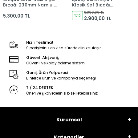
Klasik Şef Bıçağı
Alev Şef Bıçağı 230mm
230mm Namlu -
Namlu - Kocakaya El
3.300,00 TL
3.300,00 TL
Kocakaya El Yapımı
%12
Yapımı Şef Bıçakları
%12
2.900,00 TL
2.900,00 TL
Şef Bıçakları
Hızlı Teslimat
Siparişleriniz en kısa sürede elinize ulaşır.
Güvenli Alışveriş
Güvenli ve kolay ödeme sistemi
Geniş Ürün Yelpazesi
Binlerce ürün ve kampanya seçeneği
7 / 24 DESTEK
Öneri ve şikayetlerinizi bize iletebilirsiniz.
Kurumsal
Kategoriler