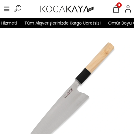
0
izmeti
Tüm Alışverişlerinizde Kargo Ücretsiz!
Ömür Boyu Ga