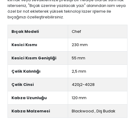
isterseniz, "Bıçak üzerine yazılacak yazı" alanından isim veya
özel bir not ekleterek yüksek teknoloji lazer işleme ile
bıçağınızı özelleştirebilirsiniz.
Bıçak Modeli
Chef
Kesici Kısmı
230 mm
Kesici Kısım Genişliği
55 mm
Çelik Kalınlığı
2,5 mm
Çelik Cinsi
420j2-4028
Kabza Uzunluğu
120 mm
Kabza Malzemesi
Blackwood
,
Diş Budak