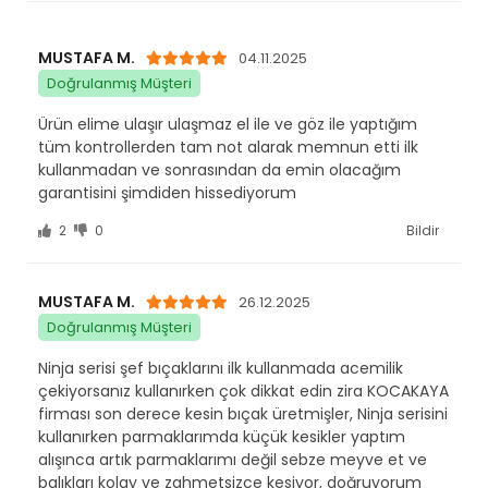
MUSTAFA M.
04.11.2025
Doğrulanmış Müşteri
Ürün elime ulaşır ulaşmaz el ile ve göz ile yaptığım
tüm kontrollerden tam not alarak memnun etti ilk
kullanmadan ve sonrasından da emin olacağım
garantisini şimdiden hissediyorum
2
0
Bildir
MUSTAFA M.
26.12.2025
Doğrulanmış Müşteri
Ninja serisi şef bıçaklarını ilk kullanmada acemilik
çekiyorsanız kullanırken çok dikkat edin zira KOCAKAYA
firması son derece kesin bıçak üretmişler, Ninja serisini
kullanırken parmaklarımda küçük kesikler yaptım
alışınca artık parmaklarımı değil sebze meyve et ve
balıkları kolay ve zahmetsizce kesiyor, doğruyorum