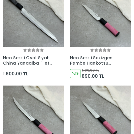
Neo Serisi Oval Siyah
Neo Serisi Sekizgen
China Yanagiba Fileto
Pembe Hankotsu
Bıçağı 285mm Namlu -
Soyma Bıçağı 160mm
1.100,00 TL
1.600,00 TL
Kocakaya El Yapımı
Namlu - Kocakaya El
%19
890,00 TL
Şef Bıçakları
Yapımı Şef Bıçakları