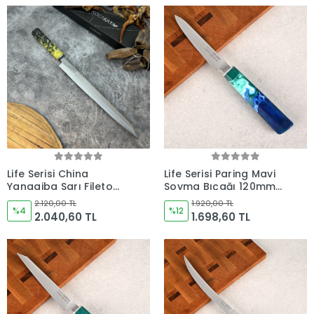
Life Serisi China
Life Serisi Paring Mavi
Yanagiba Sarı Fileto
Soyma Bıçağı 120mm
Bıçağı 285mm Namlu -
Namlu - Kocakaya
2.120,00 TL
1.920,00 TL
Kocakaya Bıçakları
%4
Bıçakları
%12
2.040,60 TL
1.698,60 TL