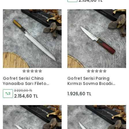
2.154,60 TL
Gofret Serisi China
Gofret Serisi Paring
Yanagiba Sarı Fileto
Kırmızı Soyma Bıçağı
Bıçağı 285mm Namlu -
120mm Namlu -
2.220,00 TL
1.926,60 TL
Kocakaya Bıçakları
%3
Kocakaya Bıçakları
2.154,60 TL