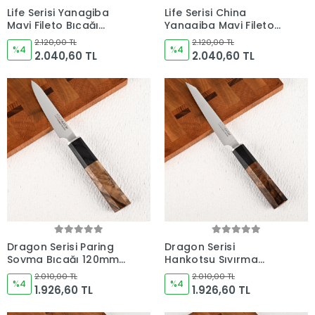
Life Serisi Yanagiba
Life Serisi China
Mavi Fileto Bıçağı
Yanagiba Mavi Fileto
290mm Namlu -
Bıçağı 285mm Namlu -
2.120,00 TL
2.120,00 TL
Kocakaya Bıçakları
%4
Kocakaya Bıçakları
%4
2.040,60 TL
2.040,60 TL
Dragon Serisi Paring
Dragon Serisi
Soyma Bıçağı 120mm
Hankotsu Sıyırma
Namlu - Kocakaya
Bıçağı 160mm Namlu -
2.010,00 TL
2.010,00 TL
Bıçakları
%4
Kocakaya Bıçakları
%4
1.926,60 TL
1.926,60 TL