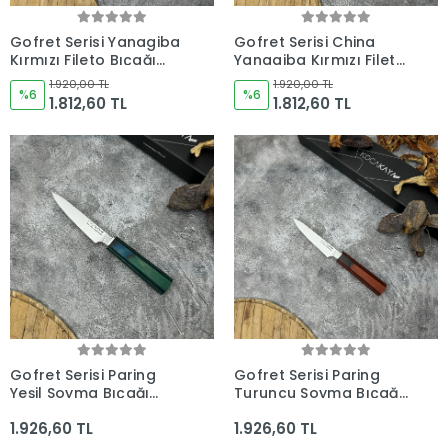
Gofret Serisi Yanagiba
Gofret Serisi China
Kırmızı Fileto Bıçağı
Yanagiba Kırmızı Fileto
290mm Namlu -
Bıçağı 285mm Namlu -
1.920,00 TL
1.920,00 TL
Kocakaya Bıçakları
%6
Kocakaya Bıçakları
%6
1.812,60 TL
1.812,60 TL
Gofret Serisi Paring
Gofret Serisi Paring
Yeşil Soyma Bıçağı
Turuncu Soyma Bıçağı
120mm Namlu -
120mm Namlu -
1.926,60 TL
1.926,60 TL
Kocakaya Bıçakları
Kocakaya Bıçakları