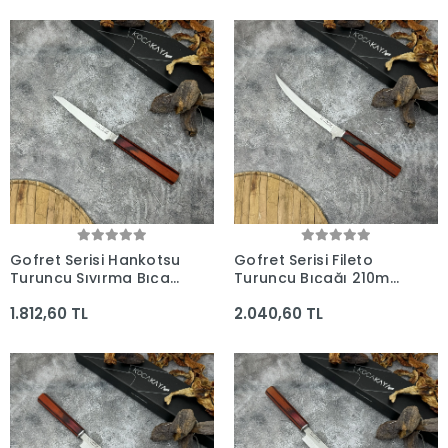
Gofret Serisi Hankotsu
Gofret Serisi Fileto
Turuncu Sıyırma Bıçağı
Turuncu Bıçağı 210mm
160mm Namlu -
Namlu - Kocakaya
1.812,60 TL
2.040,60 TL
Kocakaya Bıçakları
Bıçakları