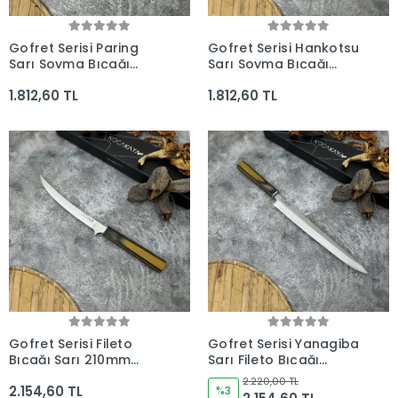
Gofret Serisi Paring
Gofret Serisi Hankotsu
Sarı Soyma Bıçağı
Sarı Soyma Bıçağı
120mm Namlu -
160mm Namlu -
1.812,60 TL
1.812,60 TL
Kocakaya Bıçakları
Kocakaya Bıçakları
Gofret Serisi Fileto
Gofret Serisi Yanagiba
Bıçağı Sarı 210mm
Sarı Fileto Bıçağı
Namlu - Kocakaya
290mm Namlu -
2.220,00 TL
2.154,60 TL
Bıçakları
Kocakaya Bıçakları
%3