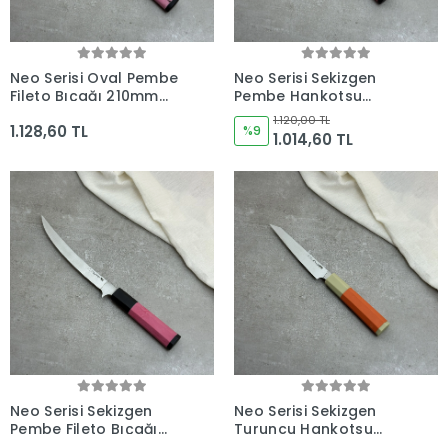
Neo Serisi Oval Pembe
Neo Serisi Sekizgen
Fileto Bıçağı 210mm
Pembe Hankotsu
Namlu - Kocakaya El
Soyma Bıçağı 160mm
1.120,00 TL
1.128,60 TL
Yapımı Şef Bıçakları
Namlu - Kocakaya El
%9
1.014,60 TL
Yapımı Şef Bıçakları
Neo Serisi Sekizgen
Neo Serisi Sekizgen
Pembe Fileto Bıçağı
Turuncu Hankotsu
210mm Namlu -
Soyma Bıçağı 160mm