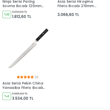
Ninja Serisi Paring
Asia Serisi Hiroşima
Soyma Bıçağı 120mm
Fileto Bıçağı 210mm
Namlu - Kocakaya
Namlu - Kocakaya
2.010,00 TL
3.066,60 TL
Bıçakları
%10
Bıçakları
1.812,60 TL
(1)
Asia Serisi Pekin China
Yanagiba Fileto Bıçağı
300mm Namlu -
3.685,00 TL
Kocakaya Bıçakları
%4
3.534,00 TL