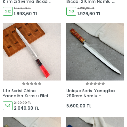
Kırmızı Sıyırma Bıçağı
Bıçağı 210mm Namlu -
160mm Namlu -
Kocakaya Bıçakları
1.920,00 TL
2.120,00 TL
Kocakaya Bıçakları
%12
%9
1.698,60 TL
1.926,60 TL
Life Serisi China
Unique Serisi Yanagiba
Yanagiba Kırmızı Fileto
290mm Namlu -
Bıçağı 285mm Namlu -
Kocakaya El Yapımı
2.120,00 TL
5.600,00 TL
Kocakaya Bıçakları
%4
Japon Bıçağı
2.040,60 TL