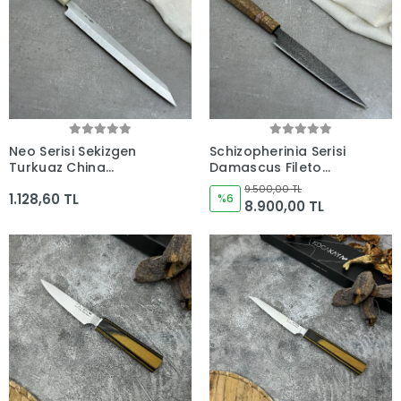
Neo Serisi Sekizgen
Schizopherinia Serisi
Turkuaz China
Damascus Fileto
Yanagiba Fileto Bıçağı
210mm Namlu -
9.500,00 TL
1.128,60 TL
285mm Namlu -
Kocakaya Özel
%6
8.900,00 TL
Kocakaya El Yapımı
Tasarım
Şef Bıçakları