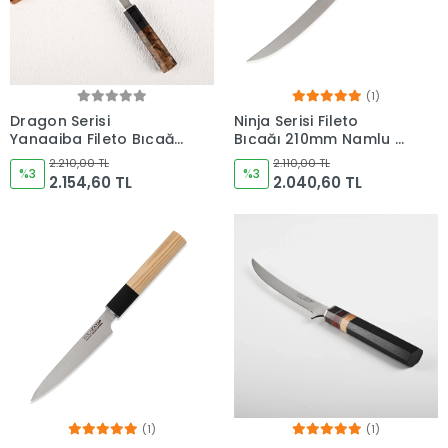
(1)
Dragon Serisi
Ninja Serisi Fileto
Yanagiba Fileto Bıçağı
Bıçağı 210mm Namlu -
290mm Namlu -
Kocakaya Bıçakları
2.210,00 TL
2.110,00 TL
Kocakaya Bıçakları
%3
%3
2.154,60 TL
2.040,60 TL
(1)
(1)