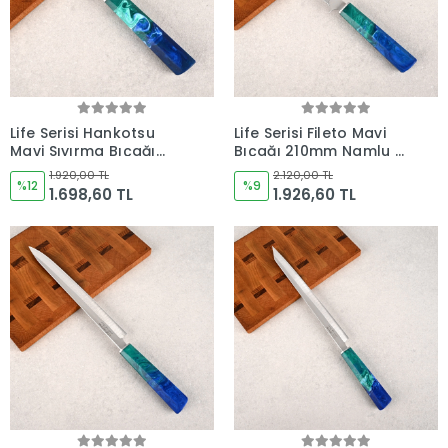
Life Serisi Hankotsu
Life Serisi Fileto Mavi
Mavi Sıyırma Bıçağı
Bıçağı 210mm Namlu -
160mm Namlu -
Kocakaya Bıçakları
1.920,00 TL
2.120,00 TL
Kocakaya Bıçakları
%12
%9
1.698,60 TL
1.926,60 TL