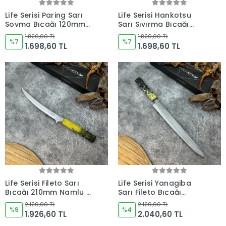
Life Serisi Paring Sarı
Life Serisi Hankotsu
Soyma Bıçağı 120mm
Sarı Sıyırma Bıçağı
Namlu - Kocakaya
160mm Namlu -
1.820,00 TL
1.820,00 TL
Bıçakları
%7
Kocakaya Bıçakları
%7
1.698,60 TL
1.698,60 TL
Life Serisi Fileto Sarı
Life Serisi Yanagiba
Bıçağı 210mm Namlu -
Sarı Fileto Bıçağı
Kocakaya Bıçakları
290mm Namlu -
2.120,00 TL
2.120,00 TL
%9
Kocakaya Bıçakları
%4
1.926,60 TL
2.040,60 TL