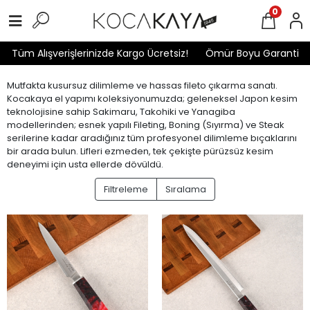
0
rişlerinizde Kargo Ücretsiz!
Ömür Boyu Garanti
Yılda 1 Kez
Mutfakta kusursuz dilimleme ve hassas fileto çıkarma sanatı.
Kocakaya el yapımı koleksiyonumuzda; geleneksel Japon kesim
teknolojisine sahip Sakimaru, Takohiki ve Yanagiba
modellerinden; esnek yapılı Fileting, Boning (Sıyırma) ve Steak
serilerine kadar aradığınız tüm profesyonel dilimleme bıçaklarını
bir arada bulun. Lifleri ezmeden, tek çekişte pürüzsüz kesim
deneyimi için usta ellerde dövüldü.
Filtreleme
Sıralama