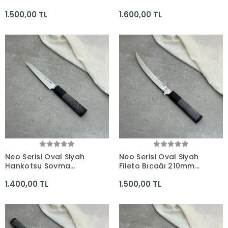
210mm Namlu -
Yanagiba Fileto Bıçağı
1.500,00 TL
1.600,00 TL
Kocakaya El Yapımı
285mm Namlu -
Şef Bıçakları
Kocakaya El Yapımı
Şef Bıçakları
Neo Serisi Oval Siyah
Neo Serisi Oval Siyah
Hankotsu Soyma
Fileto Bıçağı 210mm
Bıçağı 160mm Namlu -
Namlu - Kocakaya El
1.400,00 TL
1.500,00 TL
Kocakaya El Yapımı
Yapımı Şef Bıçakları
Şef Bıçakları