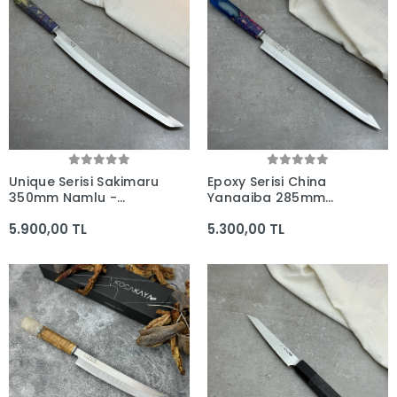
Unique Serisi Sakimaru
Epoxy Serisi China
350mm Namlu -
Yanagiba 285mm
Kocakaya El Yapımı
Namlu - Kocakaya El
5.900,00 TL
5.300,00 TL
Japon Bıçağı
Yapımı Bıçaklar