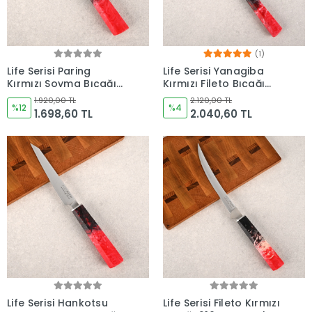
(1)
Life Serisi Paring
Life Serisi Yanagiba
Kırmızı Soyma Bıçağı
Kırmızı Fileto Bıçağı
120mm Namlu -
290mm Namlu -
1.920,00 TL
2.120,00 TL
Kocakaya Bıçakları
%12
Kocakaya Bıçakları
%4
1.698,60 TL
2.040,60 TL
Life Serisi Hankotsu
Life Serisi Fileto Kırmızı