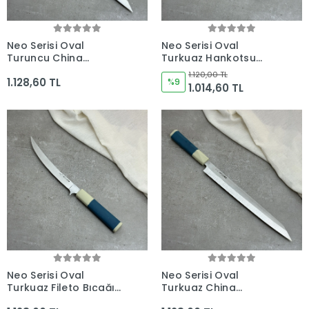
Neo Serisi Oval
Neo Serisi Oval
Turuncu China
Turkuaz Hankotsu
Yanagiba Fileto Bıçağı
Soyma Bıçağı 160mm
1.120,00 TL
1.128,60 TL
285mm Namlu -
Namlu - Kocakaya El
%9
1.014,60 TL
Kocakaya El Yapımı
Yapımı Şef Bıçakları
Şef Bıçakları
Neo Serisi Oval
Neo Serisi Oval
Turkuaz Fileto Bıçağı
Turkuaz China
210mm Namlu -
Yanagiba Fileto Bıçağı