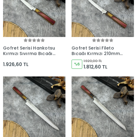
Gofret Serisi Hankotsu
Gofret Serisi Fileto
Kırmızı Sıyırma Bıçağı
Bıçağı Kırmızı 210mm
160mm Namlu -
Namlu - Kocakaya
1.920,00 TL
1.926,60 TL
Kocakaya Bıçakları
Bıçakları
%6
1.812,60 TL