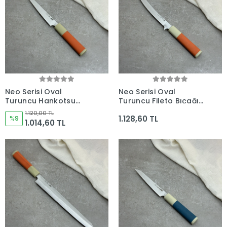
Neo Serisi Oval
Neo Serisi Oval
Turuncu Hankotsu
Turuncu Fileto Bıçağı
Soyma Bıçağı 160mm
210mm Namlu -
1.120,00 TL
1.128,60 TL
Namlu - Kocakaya El
%9
Kocakaya El Yapımı
1.014,60 TL
Yapımı Şef Bıçakları
Şef Bıçakları