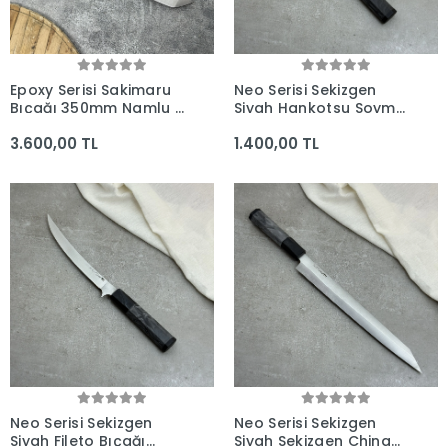
Epoxy Serisi Sakimaru
Neo Serisi Sekizgen
Bıçağı 350mm Namlu -
Siyah Hankotsu Soyma
Kocakaya El Yapımı
Bıçağı 160mm Namlu -
3.600,00 TL
1.400,00 TL
Bıçaklar
Kocakaya El Yapımı
Şef Bıçakları
Neo Serisi Sekizgen
Neo Serisi Sekizgen
Siyah Fileto Bıçağı
Siyah Sekizgen China