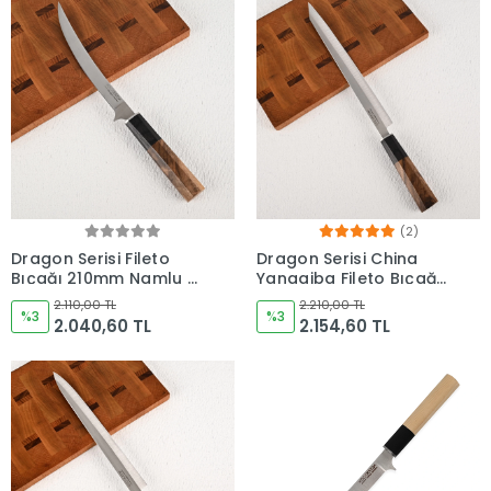
(2)
Dragon Serisi Fileto
Dragon Serisi China
Bıçağı 210mm Namlu -
Yanagiba Fileto Bıçağı
Kocakaya Bıçakları
285mm Namlu -
2.110,00 TL
2.210,00 TL
%3
Kocakaya Bıçakları
%3
2.040,60 TL
2.154,60 TL