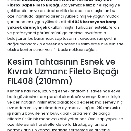
Fibrox Saplı Fileto Bıçağı.
Atölyemizde titiz bir el işçiliğiyle
şekillendirilen ve en ideal sertlik derecesine ulaştırılan bu
özel namluda, aşınma direnci yükseltilmiş ve yoğun mutfak
şartlarına en uygun yüksek kaliteli
4028 korozyona karşı
yüksek dirençli çelik
kullanılmıştır. Turkuazın estetik, ferah
ve profesyonel görünümünü geleneksel oval formla
buluşturan bu karizmatik sap tasarımı, avucunuzun şeklini
doğal olarak takip ederek en hassas kesimlerde bile elinizde
ekstra konfor sunar ve sıfır baskı noktası sağlar.
Kesim Tahtasının Esnek ve
Kıvrak Uzmanı: Fileto Bıçağı
FIL408 (210mm)
Kendine has ince, uzun og esnek anatomisi sayesinde et ve
balık gövdesine tam paralel olarak sıfır yanaşır. Kemik, kılçık
ve deri hatlarını milimetrik olarak takip ederek malzemeyi hiç
ezmeden ve ziyan etmeden ayırmanızı sağlar. 210 mm usta
işi namlu boyu ile hem büyük balıklarda hem de parça
etlerde üstün bir manevra kabiliyeti sunar. Oval sap yapısı ise
özellikle esnek hareketlerde ve farklı tutuş açılarında
parmaklarınızın kabza üzerinde serbestçe ve güvenle