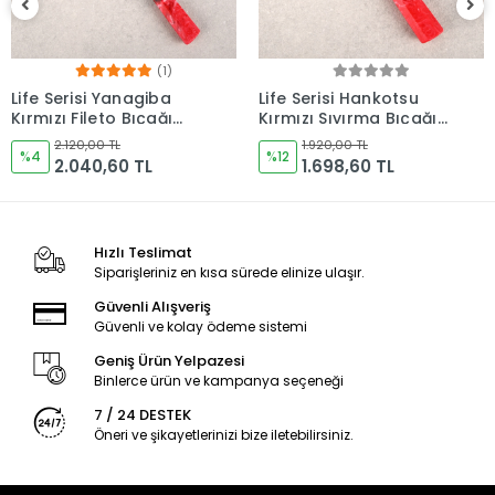
Life Serisi Hankotsu
Life Serisi Fileto Kırmızı
Kırmızı Sıyırma Bıçağı
Bıçağı 210mm Namlu -
160mm Namlu -
Kocakaya Bıçakları
1.920,00 TL
2.120,00 TL
Kocakaya Bıçakları
%12
%9
1.698,60 TL
1.926,60 TL
Hızlı Teslimat
Siparişleriniz en kısa sürede elinize ulaşır.
Güvenli Alışveriş
Güvenli ve kolay ödeme sistemi
Geniş Ürün Yelpazesi
Binlerce ürün ve kampanya seçeneği
7 / 24 DESTEK
Öneri ve şikayetlerinizi bize iletebilirsiniz.