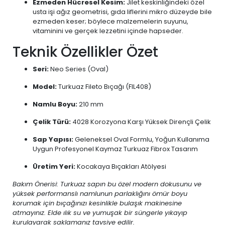
Ezmeden Hücresel Kesim:
Jilet keskinliğindeki özel
usta işi ağız geometrisi, gıda liflerini mikro düzeyde bile
ezmeden keser; böylece malzemelerin suyunu,
vitaminini ve gerçek lezzetini içinde hapseder.
Teknik Özellikler Özet
Seri:
Neo Series (Oval)
Model:
Turkuaz Fileto Bıçağı (FIL408)
Namlu Boyu:
210 mm
Çelik Türü:
4028 Korozyona Karşı Yüksek Dirençli Çelik
Sap Yapısı:
Geleneksel Oval Formlu, Yoğun Kullanıma
Uygun Profesyonel Kaymaz Turkuaz Fibrox Tasarım
Üretim Yeri:
Kocakaya Bıçakları Atölyesi
Bakım Önerisi: Turkuaz sapın bu özel modern dokusunu ve
yüksek performanslı namlunun parlaklığını ömür boyu
korumak için bıçağınızı kesinlikle bulaşık makinesine
atmayınız. Elde ılık su ve yumuşak bir süngerle yıkayıp
kurulayarak saklamanız tavsiye edilir.