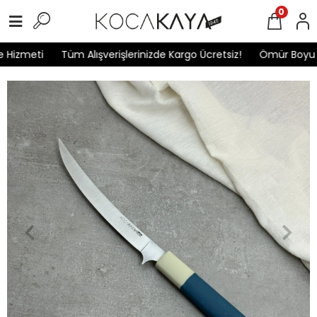
0
Hizmeti
Tüm Alışverişlerinizde Kargo Ücretsiz!
Ömür Boyu Ga