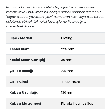
Not: Bu lüks oval turkuaz fileto bıçağını tamamen kişisel
kılmak veya unutulmaz bir hediye olarak sunmak isterseniz,
"Bıçak üzerine yazılacak yazı" alanından isim veya özel bir not
ekleterek yüksek teknoloji lazer işleme ile bıçağınızı
özelleştirebilirsiniz.
Bıçak Modeli
Fileting
Kesici Kısmı
225 mm
Kesici Kısım Genişliği
30 mm
Çelik Kalınlığı
2,5 mm
Çelik Cinsi
420j2-4028
Kabza Uzunluğu
130 mm
Kabza Malzemesi
Fibroks Kaymaz Sap