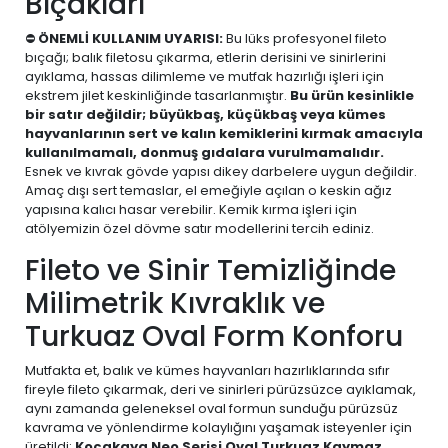
Bıçakları
⛔
ÖNEMLİ KULLANIM UYARISI:
Bu lüks profesyonel fileto
bıçağı; balık filetosu çıkarma, etlerin derisini ve sinirlerini
ayıklama, hassas dilimleme ve mutfak hazırlığı işleri için
ekstrem jilet keskinliğinde tasarlanmıştır.
Bu ürün kesinlikle
bir satır değildir; büyükbaş, küçükbaş veya kümes
hayvanlarının sert ve kalın kemiklerini kırmak amacıyla
kullanılmamalı, donmuş gıdalara vurulmamalıdır.
Esnek ve kıvrak gövde yapısı dikey darbelere uygun değildir.
Amaç dışı sert temaslar, el emeğiyle açılan o keskin ağız
yapısına kalıcı hasar verebilir. Kemik kırma işleri için
atölyemizin özel dövme satır modellerini tercih ediniz.
Fileto ve Sinir Temizliğinde
Milimetrik Kıvraklık ve
Turkuaz Oval Form Konforu
Mutfakta et, balık ve kümes hayvanları hazırlıklarında sıfır
fireyle fileto çıkarmak, deri ve sinirleri pürüzsüzce ayıklamak,
aynı zamanda geleneksel oval formun sunduğu pürüzsüz
kavrama ve yönlendirme kolaylığını yaşamak isteyenler için
üretildi:
Kocakaya Neo Serisi Oval Turkuaz Kaymaz