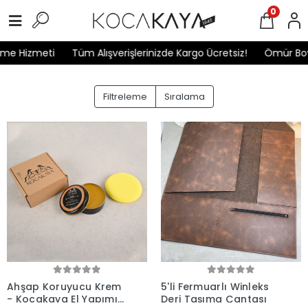
0
eme Hizmeti
Tüm Alışverişlerinizde Kargo Ücretsiz!
Ömür Boy
Filtreleme
Sıralama
Ahşap Koruyucu Krem
5'li Fermuarlı Winleks
- Kocakaya El Yapımı
Deri Taşıma Çantası