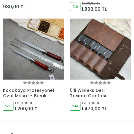
Bıçak Bakım Ürünleri
1.900,00 TL
980,00 TL
%5
1.800,00 TL
Kocakaya Profesyonel
5'li Winleks Deri
Oval Masat - Bıçak
Taşıma Çantası
Bileme Ekipmanı
1.490,00 TL
1.700,00 TL
%19
%14
1.200,00 TL
1.470,00 TL