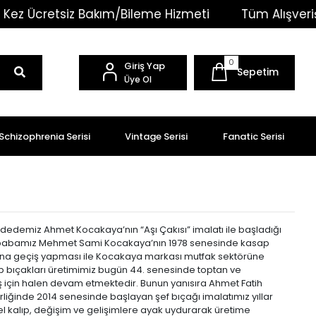
Kez Ücretsiz Bakım/Bileme Hizmeti
Tüm Alışverişle
0
Giriş Yap
Sepetim
Üye Ol
Schizophrenia Serisi
Vintage Serisi
Fanatic Serisi
dedemiz Ahmet Kocakaya’nın “Aşı Çakısı” imalatı ile başladığı
babamız Mehmet Sami Kocakaya’nın 1978 senesinde kasap
tına geçiş yapması ile Kocakaya markası mutfak sektörüne
ap bıçakları üretimimiz bugün 44. senesinde toptan ve
 için halen devam etmektedir. Bunun yanısıra Ahmet Fatih
iğinde 2014 senesinde başlayan şef bıçağı imalatımız yıllar
el kalıp, değişim ve gelişimlere ayak uydurarak üretime