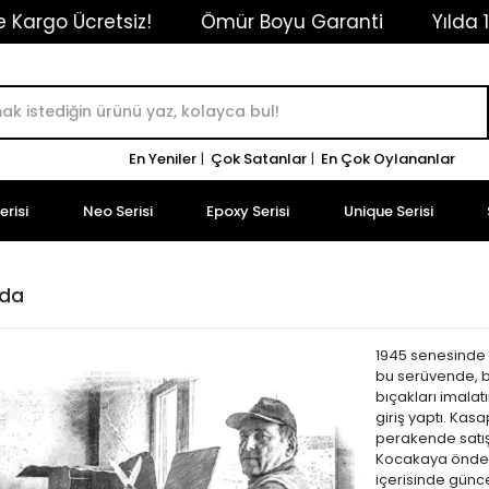
Kargo Ücretsiz!
Ömür Boyu Garanti
Yılda 1 
En Yeniler
|
Çok Satanlar
|
En Çok Oylananlar
risi
Neo Serisi
Epoxy Serisi
Unique Serisi
zda
1945 senesinde 
bu serüvende, 
bıçakları imala
giriş yaptı. Kas
perakende satış
Kocakaya önderl
içerisinde günc