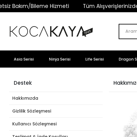
siz Bakım/Bileme Hizmeti
Tüm Alışverişlerinizde 
Asia Serisi
Ninja Serisi
Life Serisi
Dragon Se
Destek
Hakkımı
Hakkımızda
Gizlilik Sözleşmesi
Kullanıcı Sözleşmesi
Teslimat & İade Koşulları