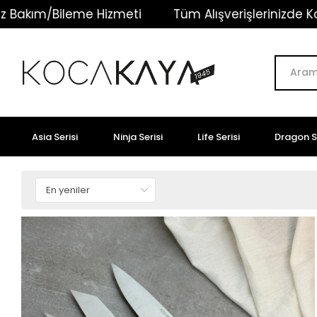
 Alışverişlerinizde Kargo Ücretsiz!
Ömür Boyu G
Asia Serisi
Ninja Serisi
Life Serisi
Dragon Se