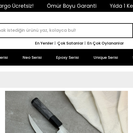
aranti
Yılda 1 Kez Ücretsiz Bakım/Bileme Hizmeti
En Yeniler
|
Çok Satanlar
|
En Çok Oylananlar
risi
Neo Serisi
Epoxy Serisi
Unique Serisi