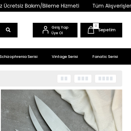
Tüm Alışverişlerinizde Kargo Ücretsiz!
Ömür
0
Giriş Yap
Sepetim
Üye Ol
Schizophrenia Serisi
Vintage Serisi
Fanatic Serisi