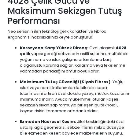
4028 Çelik Gücü ve
Maksimum Sekizgen Tutuş
Performansı
Neo serisinin ileri teknoloji çelik karakteri ve Fibrox
ergonomisi hazırlıklarınızı keyfe dönüştürür:
Korozyona Karşı Yüksek Direnç:
Özel alaşımlı
4028
çelik
yapısı gereği sebzelerin asitli sularına, mutfaktaki
yoğun neme ve ıslak çalışma ortamlarına karşı
olağanüstü koruma sağlar. Kararma veya lekelenme
yapmadan parlaklığını ömür boyu korur.
Maksimum Tutuş Güvenliği (Siyah Fibrox):
Yağlı,
ıslak veya nemli kullanımlarda bile elin sapa
tutunmasını artıran özel dokulu yüzey, mutfak kazalarını
minimuma indirir. Avuca mükemmel oturan köşeli
sekizgen siyah sap formuyla birleşen bu teknoloji,
kayma riskini tamamen ortadan kaldırır.
Ezmeden Hücresel Kesim:
Jilet keskinliğindeki özel
usta işi ağız geometrisi, sebze liflerini mikro düzeyde
bile ezmeden keser; böylece malzemelerin suyunu,