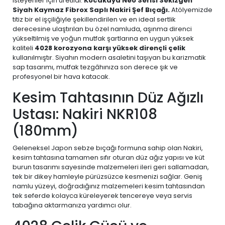
isteyenler için üretildi:
Kocakaya Neo Serisi Sekizgen
Siyah Kaymaz Fibrox Saplı Nakiri Şef Bıçağı.
Atölyemizde
titiz bir el işçiliğiyle şekillendirilen ve en ideal sertlik
derecesine ulaştırılan bu özel namluda, aşınma direnci
yükseltilmiş ve yoğun mutfak şartlarına en uygun yüksek
kaliteli
4028 korozyona karşı yüksek dirençli çelik
kullanılmıştır. Siyahın modern asaletini taşıyan bu karizmatik
sap tasarımı, mutfak tezgâhınıza son derece şık ve
profesyonel bir hava katacak.
Kesim Tahtasının Düz Ağızlı
Ustası: Nakiri NKR108
(180mm)
Geleneksel Japon sebze bıçağı formuna sahip olan Nakiri,
kesim tahtasına tamamen sıfır oturan düz ağız yapısı ve küt
burun tasarımı sayesinde malzemeleri ileri geri sallamadan,
tek bir dikey hamleyle pürüzsüzce kesmenizi sağlar. Geniş
namlu yüzeyi, doğradığınız malzemeleri kesim tahtasından
tek seferde kolayca küreleyerek tencereye veya servis
tabağına aktarmanıza yardımcı olur.