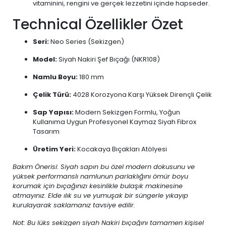
vitaminini, rengini ve gerçek lezzetini içinde hapseder.
Technical Özellikler Özet
Seri:
Neo Series (Sekizgen)
Model:
Siyah Nakiri Şef Bıçağı (NKR108)
Namlu Boyu:
180 mm
Çelik Türü:
4028 Korozyona Karşı Yüksek Dirençli Çelik
Sap Yapısı:
Modern Sekizgen Formlu, Yoğun
Kullanıma Uygun Profesyonel Kaymaz Siyah Fibrox
Tasarım
Üretim Yeri:
Kocakaya Bıçakları Atölyesi
Bakım Önerisi: Siyah sapın bu özel modern dokusunu ve
yüksek performanslı namlunun parlaklığını ömür boyu
korumak için bıçağınızı kesinlikle bulaşık makinesine
atmayınız. Elde ılık su ve yumuşak bir süngerle yıkayıp
kurulayarak saklamanız tavsiye edilir.
Not: Bu lüks sekizgen siyah Nakiri bıçağını tamamen kişisel