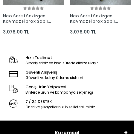
Neo Serisi Sekizgen
Neo Serisi Sekizgen
Kaymaz Fibrox Saplı
Kaymaz Fibrox Saplı
3'lü Bıçak Seti
3'lü Bıçak Seti
3.078,00 TL
3.078,00 TL
(205mm, 210mm,
(225mm, 210mm,
160mm) - Kocakaya El
165mm) - Kocakaya El
Yapımı Bıçaklar
Yapımı Bıçaklar
Hızlı Teslimat
Siparişleriniz en kısa sürede elinize ulaşır.
Güvenli Alışveriş
Güvenli ve kolay ödeme sistemi
Geniş Ürün Yelpazesi
Binlerce ürün ve kampanya seçeneği
7 / 24 DESTEK
Öneri ve şikayetlerinizi bize iletebilirsiniz.
Kurumsal