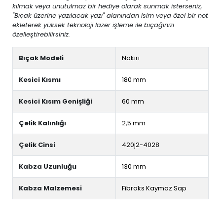
kılmak veya unutulmaz bir hediye olarak sunmak isterseniz,
"Bıçak üzerine yazılacak yazı" alanından isim veya özel bir not
ekleterek yüksek teknoloji lazer işleme ile bıçağınızı
özelleştirebilirsiniz.
Bıçak Modeli
Nakiri
Kesici Kısmı
180 mm
Kesici Kısım Genişliği
60 mm
Çelik Kalınlığı
2,5 mm
Çelik Cinsi
420j2-4028
Kabza Uzunluğu
130 mm
Kabza Malzemesi
Fibroks Kaymaz Sap