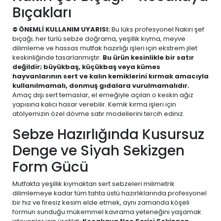
Bıçakları
⛔
ÖNEMLİ KULLANIM UYARISI:
Bu lüks profesyonel Nakiri şef
bıçağı; her türlü sebze doğrama, yeşillik kıyma, meyve
dilimleme ve hassas mutfak hazırlığı işleri için ekstrem jilet
keskinliğinde tasarlanmıştır.
Bu ürün kesinlikle bir satır
değildir; büyükbaş, küçükbaş veya kümes
hayvanlarının sert ve kalın kemiklerini kırmak amacıyla
kullanılmamalı, donmuş gıdalara vurulmamalıdır.
Amaç dışı sert temaslar, el emeğiyle açılan o keskin ağız
yapısına kalıcı hasar verebilir. Kemik kırma işleri için
atölyemizin özel dövme satır modellerini tercih ediniz.
Sebze Hazırlığında Kusursuz
Denge ve Siyah Sekizgen
Form Gücü
Mutfakta yeşillik kıymaktan sert sebzeleri milimetrik
dilimlemeye kadar tüm tahta üstü hazırlıklarında profesyonel
bir hız ve firesiz kesim elde etmek, aynı zamanda köşeli
formun sunduğu mükemmel kavrama yeteneğini yaşamak