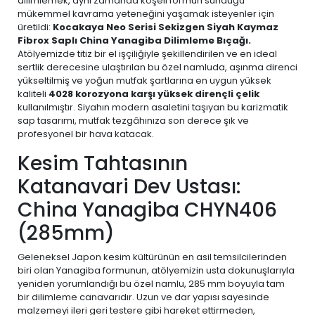
dilimlemek, aynı zamanda köşeli formun sunduğu
mükemmel kavrama yeteneğini yaşamak isteyenler için
üretildi:
Kocakaya Neo Serisi Sekizgen Siyah Kaymaz
Fibrox Saplı China Yanagiba Dilimleme Bıçağı.
Atölyemizde titiz bir el işçiliğiyle şekillendirilen ve en ideal
sertlik derecesine ulaştırılan bu özel namluda, aşınma direnci
yükseltilmiş ve yoğun mutfak şartlarına en uygun yüksek
kaliteli
4028 korozyona karşı yüksek dirençli çelik
kullanılmıştır. Siyahın modern asaletini taşıyan bu karizmatik
sap tasarımı, mutfak tezgâhınıza son derece şık ve
profesyonel bir hava katacak.
Kesim Tahtasının
Katanavari Dev Ustası:
China Yanagiba CHYN406
(285mm)
Geleneksel Japon kesim kültürünün en asil temsilcilerinden
biri olan Yanagiba formunun, atölyemizin usta dokunuşlarıyla
yeniden yorumlandığı bu özel namlu, 285 mm boyuyla tam
bir dilimleme canavarıdır. Uzun ve dar yapısı sayesinde
malzemeyi ileri geri testere gibi hareket ettirmeden,