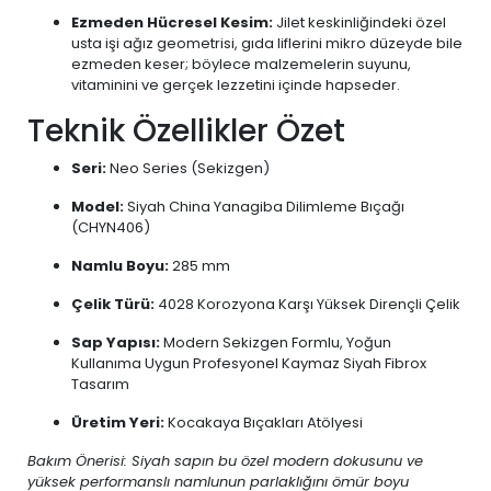
Ezmeden Hücresel Kesim:
Jilet keskinliğindeki özel
usta işi ağız geometrisi, gıda liflerini mikro düzeyde bile
ezmeden keser; böylece malzemelerin suyunu,
vitaminini ve gerçek lezzetini içinde hapseder.
Teknik Özellikler Özet
Seri:
Neo Series (Sekizgen)
Model:
Siyah China Yanagiba Dilimleme Bıçağı
(CHYN406)
Namlu Boyu:
285 mm
Çelik Türü:
4028 Korozyona Karşı Yüksek Dirençli Çelik
Sap Yapısı:
Modern Sekizgen Formlu, Yoğun
Kullanıma Uygun Profesyonel Kaymaz Siyah Fibrox
Tasarım
Üretim Yeri:
Kocakaya Bıçakları Atölyesi
Bakım Önerisi: Siyah sapın bu özel modern dokusunu ve
yüksek performanslı namlunun parlaklığını ömür boyu