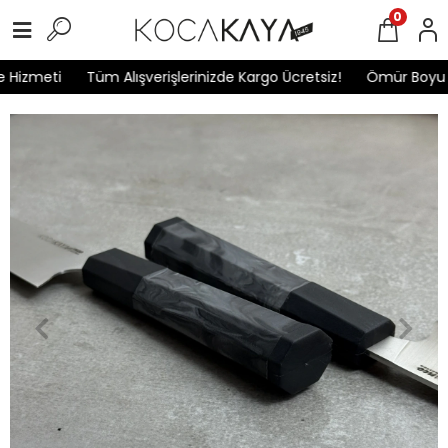
0
Hizmeti
Tüm Alışverişlerinizde Kargo Ücretsiz!
Ömür Boyu Ga