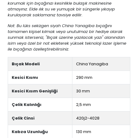
korumak için bıçağınızı kesinlikle bulaşık makinesine
atmayınız. Elde ılık su ve yumuşak bir süngerle yıkayıp
kurulayarak saklamanız tavsiye edilir.
Not: Bu lüks sekizgen siyah China Yanagiba bıçağını
tamamen kişisel kılmak veya unutulmaz bir hediye olarak
sunmak isterseniz, "Bıçak üzerine yazılacak yazı" alanından
isim veya özel bir not ekleterek yüksek teknoloji lazer işleme
ile bıçağınızı özelleştirebilirsiniz.
Bıçak Modeli
China Yanagiba
Kesici Kısmı
290 mm
Kesici Kısım Genişliği
30 mm
Çelik Kalınlığı
2,5 mm
Çelik Cinsi
420j2-4028
Kabza Uzunluğu
130 mm