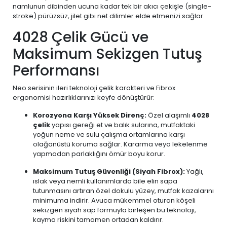
namlunun dibinden ucuna kadar tek bir akıcı çekişle (single-
stroke) pürüzsüz, jilet gibi net dilimler elde etmenizi sağlar.
4028 Çelik Gücü ve
Maksimum Sekizgen Tutuş
Performansı
Neo serisinin ileri teknoloji çelik karakteri ve Fibrox
ergonomisi hazırlıklarınızı keyfe dönüştürür:
Korozyona Karşı Yüksek Direnç:
Özel alaşımlı
4028
çelik
yapısı gereği et ve balık sularına, mutfaktaki
yoğun neme ve sulu çalışma ortamlarına karşı
olağanüstü koruma sağlar. Kararma veya lekelenme
yapmadan parlaklığını ömür boyu korur.
Maksimum Tutuş Güvenliği (Siyah Fibrox):
Yağlı,
ıslak veya nemli kullanımlarda bile elin sapa
tutunmasını artıran özel dokulu yüzey, mutfak kazalarını
minimuma indirir. Avuca mükemmel oturan köşeli
sekizgen siyah sap formuyla birleşen bu teknoloji,
kayma riskini tamamen ortadan kaldırır.