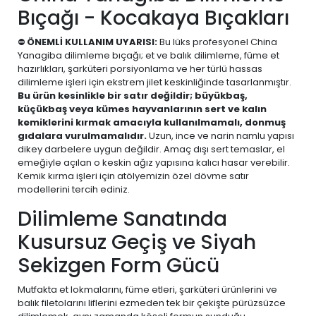
Bıçağı - Kocakaya Bıçakları
⛔
ÖNEMLİ KULLANIM UYARISI:
Bu lüks profesyonel China
Yanagiba dilimleme bıçağı; et ve balık dilimleme, füme et
hazırlıkları, şarküteri porsiyonlama ve her türlü hassas
dilimleme işleri için ekstrem jilet keskinliğinde tasarlanmıştır.
Bu ürün kesinlikle bir satır değildir; büyükbaş,
küçükbaş veya kümes hayvanlarının sert ve kalın
kemiklerini kırmak amacıyla kullanılmamalı, donmuş
gıdalara vurulmamalıdır.
Uzun, ince ve narin namlu yapısı
dikey darbelere uygun değildir. Amaç dışı sert temaslar, el
emeğiyle açılan o keskin ağız yapısına kalıcı hasar verebilir.
Kemik kırma işleri için atölyemizin özel dövme satır
modellerini tercih ediniz.
Dilimleme Sanatında
Kusursuz Geçiş ve Siyah
Sekizgen Form Gücü
Mutfakta et lokmalarını, füme etleri, şarküteri ürünlerini ve
balık filetolarını liflerini ezmeden tek bir çekişte pürüzsüzce