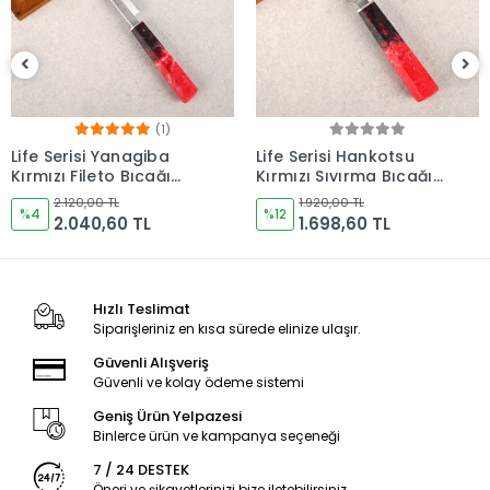
Life Serisi Hankotsu
Life Serisi Fileto Kırmızı
Kırmızı Sıyırma Bıçağı
Bıçağı 210mm Namlu -
160mm Namlu -
Kocakaya Bıçakları
1.920,00 TL
2.120,00 TL
Kocakaya Bıçakları
%12
%9
1.698,60 TL
1.926,60 TL
Hızlı Teslimat
Siparişleriniz en kısa sürede elinize ulaşır.
Güvenli Alışveriş
Güvenli ve kolay ödeme sistemi
Geniş Ürün Yelpazesi
Binlerce ürün ve kampanya seçeneği
7 / 24 DESTEK
Öneri ve şikayetlerinizi bize iletebilirsiniz.