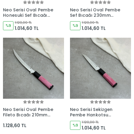
Neo Serisi Oval Pembe
Neo Serisi Oval Pembe
Honesuki Şef Bıçağı
Şef Bıçağı 230mm
225mm Namlu -
Namlu - Kocakaya El
1.120,00 TL
1.120,00 TL
Kocakaya El Yapımı
%9
Yapımı Şef Bıçakları
%9
1.014,60 TL
1.014,60 TL
Şef Bıçakları
Neo Serisi Oval Pembe
Neo Serisi Sekizgen
Fileto Bıçağı 210mm
Pembe Hankotsu
Namlu - Kocakaya El
Soyma Bıçağı 160mm
1.120,00 TL
1.128,60 TL
Yapımı Şef Bıçakları
Namlu - Kocakaya El
%9
1.014,60 TL
Yapımı Şef Bıçakları