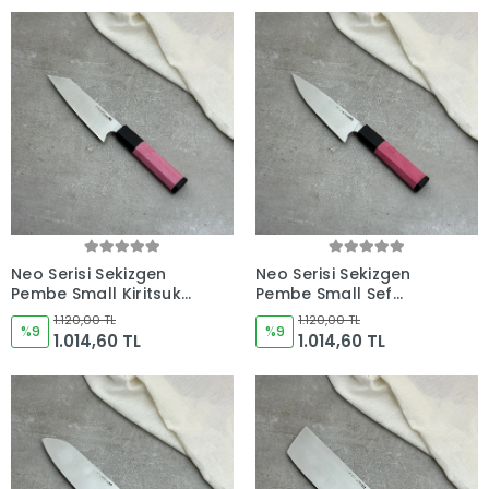
Neo Serisi Sekizgen
Neo Serisi Sekizgen
Pembe Small Kiritsuke
Pembe Small Şef
Şef Bıçağı 165mm
Bıçağı 165mm Namlu -
1.120,00 TL
1.120,00 TL
Namlu - Kocakaya El
%9
Kocakaya El Yapımı
%9
1.014,60 TL
1.014,60 TL
Yapımı Şef Bıçakları
Şef Bıçakları