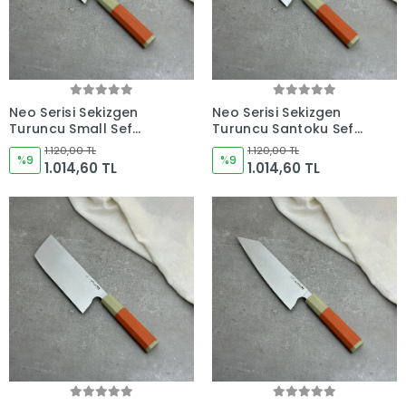
Neo Serisi Sekizgen
Neo Serisi Sekizgen
Turuncu Small Şef
Turuncu Santoku Şef
Bıçağı 165mm Namlu -
Bıçağı 180mm Namlu -
1.120,00 TL
1.120,00 TL
Kocakaya El Yapımı
%9
Kocakaya El Yapımı
%9
1.014,60 TL
1.014,60 TL
Şef Bıçakları
Şef Bıçakları