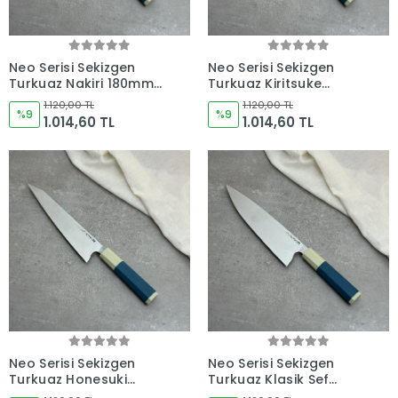
Neo Serisi Sekizgen
Neo Serisi Sekizgen
Turkuaz Nakiri 180mm
Turkuaz Kiritsuke
Namlu - Kocakaya El
205mm Namlu -
1.120,00 TL
1.120,00 TL
Yapımı Şef Bıçakları
%9
Kocakaya El Yapımı
%9
1.014,60 TL
1.014,60 TL
Şef Bıçakları
Neo Serisi Sekizgen
Neo Serisi Sekizgen
Turkuaz Honesuki
Turkuaz Klasik Şef
225mm Namlu -
Bıçağı 230mm Namlu -