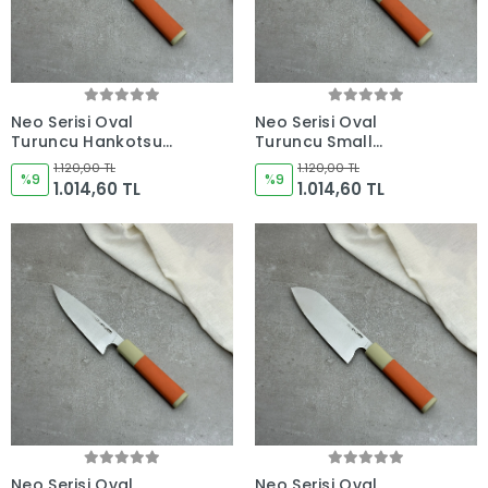
Neo Serisi Oval
Neo Serisi Oval
Turuncu Hankotsu
Turuncu Small
Soyma Bıçağı 160mm
Kiritsuke Şef Bıçağı
1.120,00 TL
1.120,00 TL
Namlu - Kocakaya El
%9
165mm Namlu -
%9
1.014,60 TL
1.014,60 TL
Yapımı Şef Bıçakları
Kocakaya El Yapımı
Şef Bıçakları
Neo Serisi Oval
Neo Serisi Oval