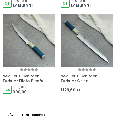
1.120,00 TL
1.120,00 TL
Kocakaya El Yapımı
%9
Kocakaya El Yapımı
%9
1.014,60 TL
1.014,60 TL
Şef Bıçakları
Şef Bıçakları
Neo Serisi Sekizgen
Neo Serisi Sekizgen
Turkuaz Fileto Bıçağı
Turkuaz China
210mm Namlu -
Yanagiba Fileto Bıçağı
1.100,00 TL
1.128,60 TL
Kocakaya El Yapımı
%10
285mm Namlu -
990,00 TL
Şef Bıçakları
Kocakaya El Yapımı
Şef Bıçakları
Hızlı Teslimat