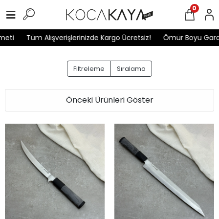
0
Alışverişlerinizde Kargo Ücretsiz!
Ömür Boyu Garanti
Yılda
Filtreleme
Sıralama
Önceki Ürünleri Göster