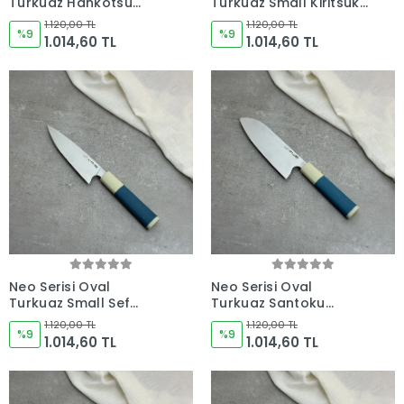
Turkuaz Hankotsu
Turkuaz Small Kiritsuke
Soyma Bıçağı 160mm
165mm Namlu -
1.120,00 TL
1.120,00 TL
Namlu - Kocakaya El
%9
Kocakaya El Yapımı
%9
1.014,60 TL
1.014,60 TL
Yapımı Şef Bıçakları
Şef Bıçakları
Neo Serisi Oval
Neo Serisi Oval
Turkuaz Small Şef
Turkuaz Santoku
Bıçağı 165mm Namlu -
180mm Namlu -
1.120,00 TL
1.120,00 TL
Kocakaya El Yapımı
%9
Kocakaya El Yapımı
%9
1.014,60 TL
1.014,60 TL
Şef Bıçakları
Şef Bıçakları