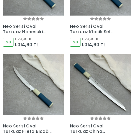
Neo Serisi Oval
Neo Serisi Oval
Turkuaz Honesuki
Turkuaz Klasik Şef
225mm Namlu -
Bıçağı 230mm Namlu -
1.120,00 TL
1.120,00 TL
Kocakaya El Yapımı
%9
Kocakaya El Yapımı
%9
1.014,60 TL
1.014,60 TL
Şef Bıçakları
Şef Bıçakları
Neo Serisi Oval
Neo Serisi Oval
Turkuaz Fileto Bıçağı
Turkuaz China