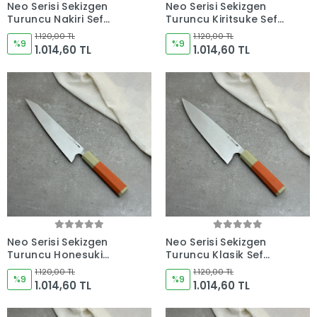
Neo Serisi Sekizgen
Neo Serisi Sekizgen
Turuncu Nakiri Şef
Turuncu Kiritsuke Şef
Bıçağı 180mm Namlu -
Bıçağı 205mm Namlu -
1.120,00 TL
1.120,00 TL
Kocakaya El Yapımı
%9
Kocakaya El Yapımı
%9
1.014,60 TL
1.014,60 TL
Şef Bıçakları
Şef Bıçakları
Neo Serisi Sekizgen
Neo Serisi Sekizgen
Turuncu Honesuki
Turuncu Klasik Şef
225mm Namlu -
Bıçağı 230mm Namlu -
1.120,00 TL
1.120,00 TL
Kocakaya El Yapımı
%9
Kocakaya El Yapımı
%9
1.014,60 TL
1.014,60 TL
Şef Bıçakları
Şef Bıçakları