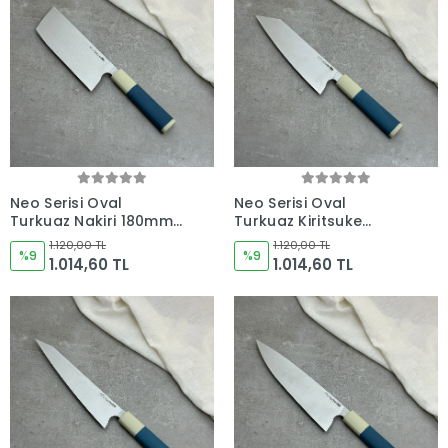
Neo Serisi Oval
Neo Serisi Oval
Turkuaz Nakiri 180mm
Turkuaz Kiritsuke
Namlu - Kocakaya El
205mm Namlu -
1.120,00 TL
1.120,00 TL
Yapımı Şef Bıçakları
%9
Kocakaya El Yapımı
%9
1.014,60 TL
1.014,60 TL
Şef Bıçakları