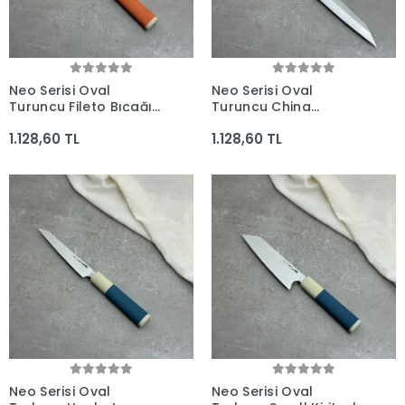
Neo Serisi Oval
Neo Serisi Oval
Turuncu Fileto Bıçağı
Turuncu China
210mm Namlu -
Yanagiba Fileto Bıçağı
1.128,60 TL
1.128,60 TL
Kocakaya El Yapımı
285mm Namlu -
Şef Bıçakları
Kocakaya El Yapımı
Şef Bıçakları
Neo Serisi Oval
Neo Serisi Oval