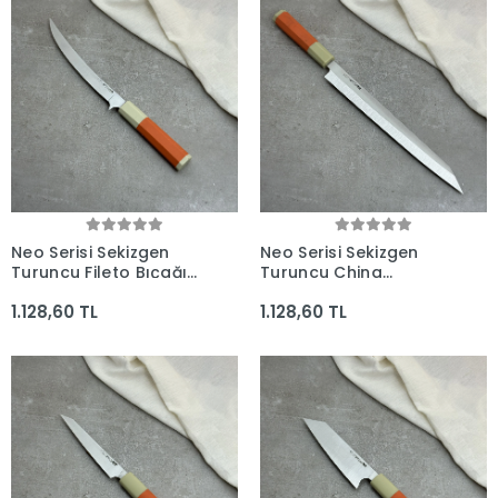
Neo Serisi Sekizgen
Neo Serisi Sekizgen
Turuncu Fileto Bıçağı
Turuncu China
210mm Namlu -
Yanagiba Şef Bıçağı
1.128,60 TL
1.128,60 TL
Kocakaya El Yapımı
285mm Namlu -
Şef Bıçakları
Kocakaya El Yapımı
Şef Bıçakları