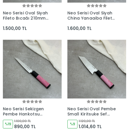
Neo Serisi Oval Siyah
Neo Serisi Oval Siyah
Fileto Bıçağı 210mm
China Yanagiba Fileto
Namlu - Kocakaya El
Bıçağı 285mm Namlu -
1.500,00 TL
1.600,00 TL
Yapımı Şef Bıçakları
Kocakaya El Yapımı
Şef Bıçakları
Neo Serisi Sekizgen
Neo Serisi Oval Pembe
Pembe Hankotsu
Small Kiritsuke Şef
Soyma Bıçağı 160mm
Bıçağı 165mm Namlu -
1.100,00 TL
1.120,00 TL
Namlu - Kocakaya El
%19
Kocakaya El Yapımı
%9
890,00 TL
1.014,60 TL