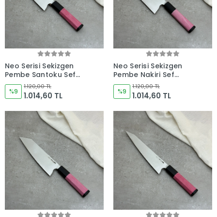
Neo Serisi Sekizgen
Neo Serisi Sekizgen
Pembe Santoku Şef
Pembe Nakiri Şef
Bıçağı 180mm Namlu -
Bıçağı 180mm Namlu -
1.120,00 TL
1.120,00 TL
Kocakaya El Yapımı
%9
Kocakaya El Yapımı
%9
1.014,60 TL
1.014,60 TL
Şef Bıçakları
Şef Bıçakları