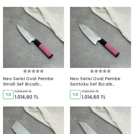
Yapımı Şef Bıçakları
Şef Bıçakları
Neo Serisi Oval Pembe
Neo Serisi Oval Pembe
Small Şef Bıçağı
Santoku Şef Bıçağı
165mm Namlu -
180mm Namlu -
1.120,00 TL
1.120,00 TL
Kocakaya El Yapımı
%9
Kocakaya El Yapımı
%9
1.014,60 TL
1.014,60 TL
Şef Bıçakları
Şef Bıçakları