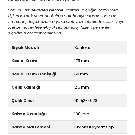
Not: Bu lüks sekizgen pembe Santoku bıçağını tamamen
kişisel kılmak veya unutulmaz bir hediye olarak sunmak
isterseniz, "Bıçak üzerine yazılacak yazı" alanından isim veya
özel bir not ekleterek yüksek teknoloji lazer işleme ile
bıçağınızı özelleştirebilirsiniz.
Bıçak Modeli
Santoku
Kesici Kısmı
175 mm
Kesici Kısım Genişliği
50 mm
Çelik Kalınlığı
2,5 mm
Çelik Cinsi
420j2-4028
Kabza Uzunluğu
130 mm
Kabza Malzemesi
Fibroks Kaymaz Sap