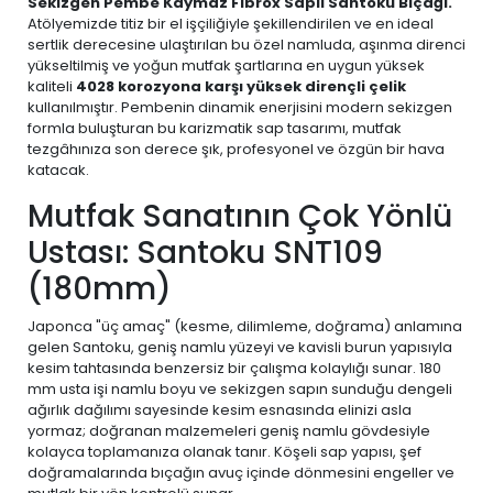
Sekizgen Pembe Kaymaz Fibrox Saplı Santoku Bıçağı.
Atölyemizde titiz bir el işçiliğiyle şekillendirilen ve en ideal
sertlik derecesine ulaştırılan bu özel namluda, aşınma direnci
yükseltilmiş ve yoğun mutfak şartlarına en uygun yüksek
kaliteli
4028 korozyona karşı yüksek dirençli çelik
kullanılmıştır. Pembenin dinamik enerjisini modern sekizgen
formla buluşturan bu karizmatik sap tasarımı, mutfak
tezgâhınıza son derece şık, profesyonel ve özgün bir hava
katacak.
Mutfak Sanatının Çok Yönlü
Ustası: Santoku SNT109
(180mm)
Japonca "üç amaç" (kesme, dilimleme, doğrama) anlamına
gelen Santoku, geniş namlu yüzeyi ve kavisli burun yapısıyla
kesim tahtasında benzersiz bir çalışma kolaylığı sunar. 180
mm usta işi namlu boyu ve sekizgen sapın sunduğu dengeli
ağırlık dağılımı sayesinde kesim esnasında elinizi asla
yormaz; doğranan malzemeleri geniş namlu gövdesiyle
kolayca toplamanıza olanak tanır. Köşeli sap yapısı, şef
doğramalarında bıçağın avuç içinde dönmesini engeller ve