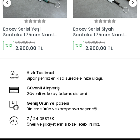
Epoxy Serisi Siyah
Epoxy Serisi Siyah
Santoku 175mm Namlu
Santoku 175mm Namlu
- Kocakaya El Yapımı
- Kocakaya El Yapımı
3.300,00 TL
3.300,00 TL
Şef Bıçakları
%12
Şef Bıçakları
%12
2.900,00 TL
2.900,00 TL
Hızlı Teslimat
Siparişleriniz en kısa sürede elinize ulaşır.
Güvenli Alışveriş
Güvenli ve kolay ödeme sistemi
Geniş Ürün Yelpazesi
Binlerce ürün ve kampanya seçeneği
7 / 24 DESTEK
Öneri ve şikayetlerinizi bize iletebilirsiniz.