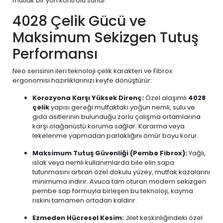
mutlak bir yön kontrolü sunar.
4028 Çelik Gücü ve
Maksimum Sekizgen Tutuş
Performansı
Neo serisinin ileri teknoloji çelik karakteri ve Fibrox
ergonomisi hazırlıklarınızı keyfe dönüştürür:
Korozyona Karşı Yüksek Direnç:
Özel alaşımlı
4028
çelik
yapısı gereği mutfaktaki yoğun nemli, sulu ve
gıda asitlerinin bulunduğu zorlu çalışma ortamlarına
karşı olağanüstü koruma sağlar. Kararma veya
lekelenme yapmadan parlaklığını ömür boyu korur.
Maksimum Tutuş Güvenliği (Pembe Fibrox):
Yağlı,
ıslak veya nemli kullanımlarda bile elin sapa
tutunmasını artıran özel dokulu yüzey, mutfak kazalarını
minimuma indirir. Avuca tam oturan modern sekizgen
pembe sap formuyla birleşen bu teknoloji, kayma
riskini tamamen ortadan kaldırır.
Ezmeden Hücresel Kesim:
Jilet keskinliğindeki özel