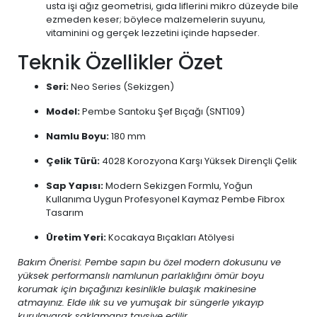
usta işi ağız geometrisi, gıda liflerini mikro düzeyde bile
ezmeden keser; böylece malzemelerin suyunu,
vitaminini og gerçek lezzetini içinde hapseder.
Teknik Özellikler Özet
Seri:
Neo Series (Sekizgen)
Model:
Pembe Santoku Şef Bıçağı (SNT109)
Namlu Boyu:
180 mm
Çelik Türü:
4028 Korozyona Karşı Yüksek Dirençli Çelik
Sap Yapısı:
Modern Sekizgen Formlu, Yoğun
Kullanıma Uygun Profesyonel Kaymaz Pembe Fibrox
Tasarım
Üretim Yeri:
Kocakaya Bıçakları Atölyesi
Bakım Önerisi: Pembe sapın bu özel modern dokusunu ve
yüksek performanslı namlunun parlaklığını ömür boyu
korumak için bıçağınızı kesinlikle bulaşık makinesine
atmayınız. Elde ılık su ve yumuşak bir süngerle yıkayıp
kurulayarak saklamanız tavsiye edilir.