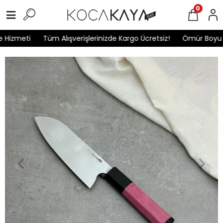
0
Hizmeti
Tüm Alışverişlerinizde Kargo Ücretsiz!
Ömür Boyu Ga