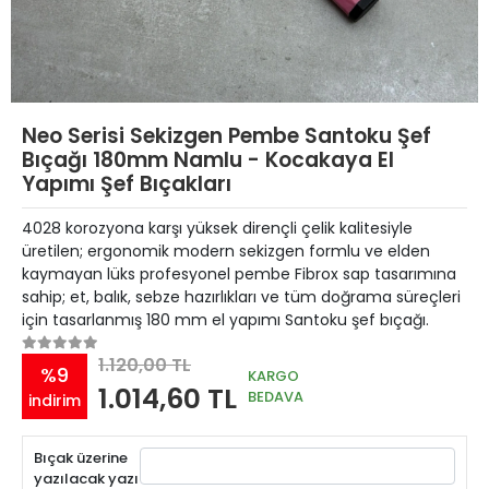
Neo Serisi Sekizgen Pembe Santoku Şef
Bıçağı 180mm Namlu - Kocakaya El
Yapımı Şef Bıçakları
4028 korozyona karşı yüksek dirençli çelik kalitesiyle
üretilen; ergonomik modern sekizgen formlu ve elden
kaymayan lüks profesyonel pembe Fibrox sap tasarımına
sahip; et, balık, sebze hazırlıkları ve tüm doğrama süreçleri
için tasarlanmış 180 mm el yapımı Santoku şef bıçağı.
1.120,00 TL
%9
KARGO
1.014,60 TL
BEDAVA
indirim
Bıçak üzerine
yazılacak yazı