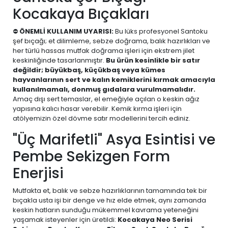
Kocakaya Bıçakları
⛔
ÖNEMLİ KULLANIM UYARISI:
Bu lüks profesyonel Santoku
şef bıçağı; et dilimleme, sebze doğrama, balık hazırlıkları ve
her türlü hassas mutfak doğrama işleri için ekstrem jilet
keskinliğinde tasarlanmıştır.
Bu ürün kesinlikle bir satır
değildir; büyükbaş, küçükbaş veya kümes
hayvanlarının sert ve kalın kemiklerini kırmak amacıyla
kullanılmamalı, donmuş gıdalara vurulmamalıdır.
Amaç dışı sert temaslar, el emeğiyle açılan o keskin ağız
yapısına kalıcı hasar verebilir. Kemik kırma işleri için
atölyemizin özel dövme satır modellerini tercih ediniz.
"Üç Marifetli" Asya Esintisi ve
Pembe Sekizgen Form
Enerjisi
Mutfakta et, balık ve sebze hazırlıklarının tamamında tek bir
bıçakla usta işi bir denge ve hız elde etmek, aynı zamanda
keskin hatların sunduğu mükemmel kavrama yeteneğini
yaşamak isteyenler için üretildi:
Kocakaya Neo Serisi