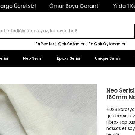
!
Ömür Boyu Garanti
Yılda 1 Kez Ücretsiz B
En Yeniler
|
Çok Satanlar
|
En Çok Oylananlar
risi
Neo Serisi
Epoxy Serisi
Unique Serisi
Neo Seris
160mm Nam
4028 korozyona
geleneksel o
Fibrox sap tas
hassas et soy
bıçağı.