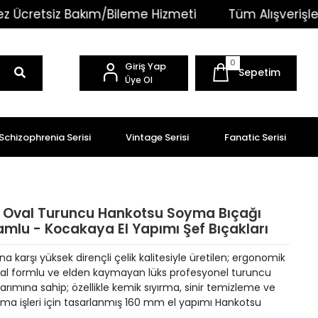
akım/Bileme Hizmeti
Tüm Alışverişlerinizde Kargo 
0
Giriş Yap
Sepetim
Üye Ol
Schizophrenia Serisi
Vintage Serisi
Fanatic Serisi
i Oval Turuncu Hankotsu Soyma Bıçağı
lu - Kocakaya El Yapımı Şef Bıçakları
 karşı yüksek dirençli çelik kalitesiyle üretilen; ergonomik
val formlu ve elden kaymayan lüks profesyonel turuncu
arımına sahip; özellikle kemik sıyırma, sinir temizleme ve
ma işleri için tasarlanmış 160 mm el yapımı Hankotsu