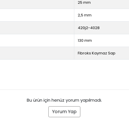
25 mm
2,5 mm
420j2-4028
130 mm
Fibroks Kaymaz Sap
Bu ürün için henüz yorum yapılmadı.
Yorum Yap