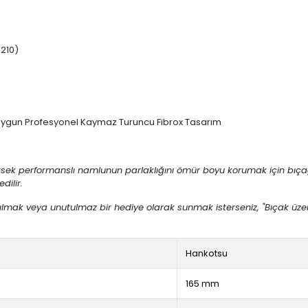
210)
Uygun Profesyonel Kaymaz Turuncu Fibrox Tasarım
k performanslı namlunun parlaklığını ömür boyu korumak için bıçağınız
dilir.
lmak veya unutulmaz bir hediye olarak sunmak isterseniz, "Bıçak üzeri
Hankotsu
165 mm