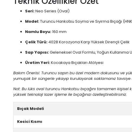
Teknik Özellikler Özet
Seri:
Neo Series (Oval)
Model:
Turuncu Hankotsu Soyma ve Sıyırma Bıçağı (HNK
Namlu Boyu:
160 mm
Çelik Türü:
4028 Korozyona Karşı Yüksek Dirençli Çelik
Sap Yapısı:
Geleneksel Oval Formlu, Yoğun Kullanıma 
Üretim Yeri:
Kocakaya Bıçakları Atölyesi
Bakım Önerisi: Turuncu sapın bu özel modern dokusunu ve yükse
yumuşak bir süngerle yıkayıp kurulayarak saklamanız tavsiye e
Not: Bu lüks oval turuncu Hankotsu bıçağını tamamen kişisel kı
yüksek teknoloji lazer işleme ile bıçağınızı özelleştirebilirsiniz.
Bıçak Modeli
Kesici Kısmı