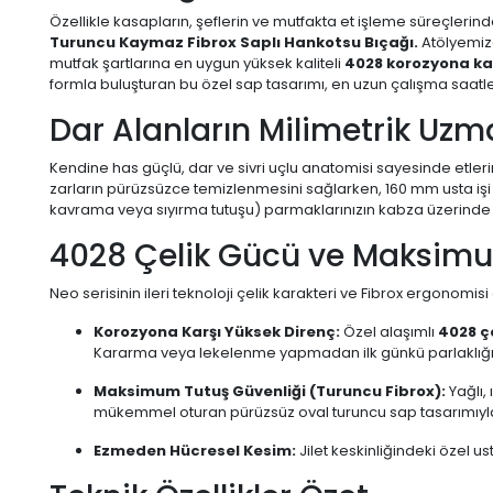
Özellikle kasapların, şeflerin ve mutfakta et işleme süreçleri
Turuncu Kaymaz Fibrox Saplı Hankotsu Bıçağı.
Atölyemizde
mutfak şartlarına en uygun yüksek kaliteli
4028 korozyona kar
formla buluşturan bu özel sap tasarımı, en uzun çalışma saatleri
Dar Alanların Milimetrik Uz
Kendine has güçlü, dar ve sivri uçlu anatomisi sayesinde etlerin 
zarların pürüzsüzce temizlenmesini sağlarken, 160 mm usta işi n
kavrama veya sıyırma tutuşu) parmaklarınızın kabza üzerinde
4028 Çelik Gücü ve Maksimu
Neo serisinin ileri teknoloji çelik karakteri ve Fibrox ergonomisi 
Korozyona Karşı Yüksek Direnç:
Özel alaşımlı
4028 ç
Kararma veya lekelenme yapmadan ilk günkü parlaklığ
Maksimum Tutuş Güvenliği (Turuncu Fibrox):
Yağlı,
mükemmel oturan pürüzsüz oval turuncu sap tasarımıyla 
Ezmeden Hücresel Kesim:
Jilet keskinliğindeki özel us