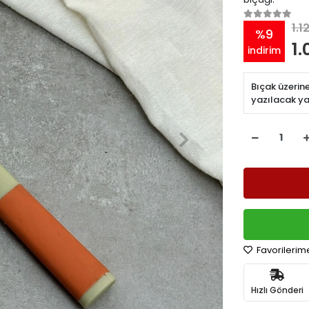
1.1
%9
1.
indirim
Bıçak üzerin
yazılacak ya
Favorilerim
Hızlı Gönderi