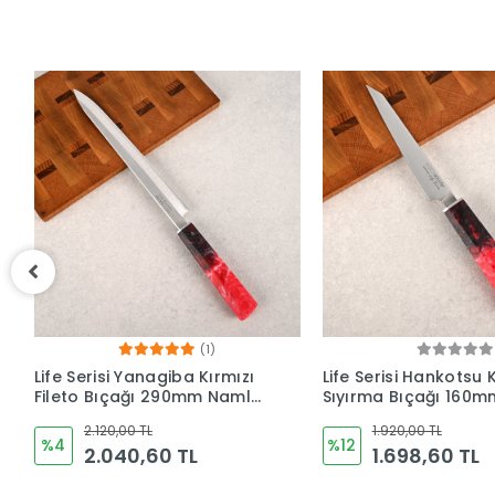
Life Serisi Hankotsu Kırmızı
Life Serisi Fileto Kırmı
Sıyırma Bıçağı 160mm
Bıçağı 210mm Namlu
Namlu - Kocakaya
Kocakaya Bıçakları
1.920,00 TL
2.120,00 TL
Bıçakları
%12
%9
1.698,60 TL
1.926,60 TL