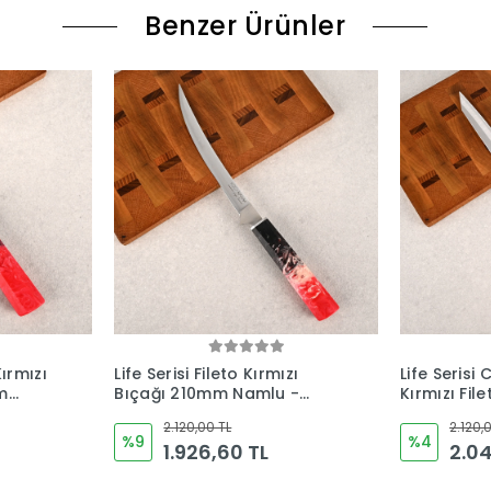
Benzer Ürünler
zı
Life Serisi China Yanagiba
Unique Ser
 -
Kırmızı Fileto Bıçağı 285mm
290mm Nam
Namlu - Kocakaya
El Yapımı 
2.120,00 TL
Bıçakları
5.600,00
%4
2.040,60 TL