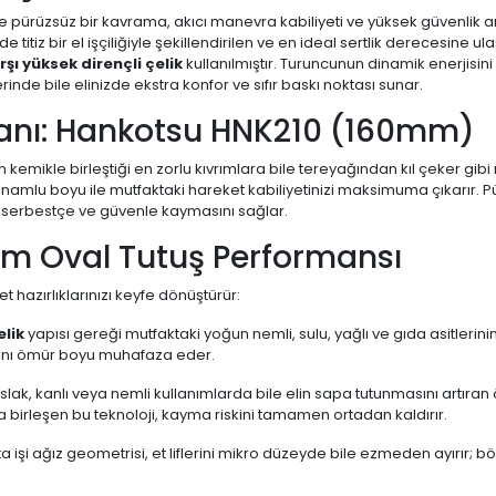
nde pürüzsüz bir kavrama, akıcı manevra kabiliyeti ve yüksek güvenlik
 titiz bir el işçiliğiyle şekillendirilen ve en ideal sertlik derecesine 
şı yüksek dirençli çelik
kullanılmıştır. Turuncunun dinamik enerjisi
nde bile elinizde ekstra konfor ve sıfır baskı noktası sunar.
manı: Hankotsu HNK210 (160mm)
kemikle birleştiği en zorlu kıvrımlara bile tereyağından kıl çeker gibi n
amlu boyu ile mutfaktaki hareket kabiliyetinizi maksimuma çıkarır. Pür
 serbestçe ve güvenle kaymasını sağlar.
m Oval Tutuş Performansı
et hazırlıklarınızı keyfe dönüştürür:
elik
yapısı gereği mutfaktaki yoğun nemli, sulu, yağlı ve gıda asitleri
ını ömür boyu muhafaza eder.
 ıslak, kanlı veya nemli kullanımlarda bile elin sapa tutunmasını artıra
birleşen bu teknoloji, kayma riskini tamamen ortadan kaldırır.
ta işi ağız geometrisi, et liflerini mikro düzeyde bile ezmeden ayırır; böy