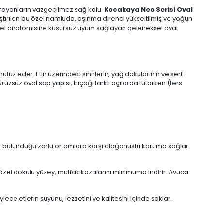
 arayanların vazgeçilmez sağ kolu:
Kocakaya Neo Serisi Oval
ulaştırılan bu özel namluda, aşınma direnci yükseltilmiş ve yoğun
ni el anatomisine kusursuz uyum sağlayan geleneksel oval
üfuz eder. Etin üzerindeki sinirlerin, yağ dokularının ve sert
üzsüz oval sap yapısı, bıçağı farklı açılarda tutarken (ters
nin bulunduğu zorlu ortamlara karşı olağanüstü koruma sağlar.
n özel dokulu yüzey, mutfak kazalarını minimuma indirir. Avuca
lece etlerin suyunu, lezzetini ve kalitesini içinde saklar.