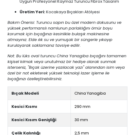
Uygun Profesyonel Kaymaz Turuncu Fibrox Tasarım
Üretim Yeri:
Kocakaya Bıçakları Atölyesi
Bakım Önerisi: Turuncu sapın bu özel modern dokusunu ve
yüksek performanslı namlunun parlaklığını ömür boyu
korumak için bıçağınızı kesinlikle bulaşık makinesine
atmayınız. Elde ılık su ve yumuşak bir süngerle yıkayıp
kurulayarak saklamanız tavsiye edilir.
Not: Bu lüks oval turuncu China Yanagiba bıçağını tamamen
kişisel kılmak veya unutulmaz bir hediye olarak sunmak
isterseniz, "Bıçak üzerine yazılacak yazı" alanından isim veya
özel bir not ekleterek yüksek teknoloji lazer işleme ile
bıçağınızı özelleştirebilirsiniz.
Bıçak Modeli
China Yanagiba
Kesici Kısmı
290 mm
Kesici Kısım Genişliği
30 mm
Çelik Kalınlığı
2,5 mm