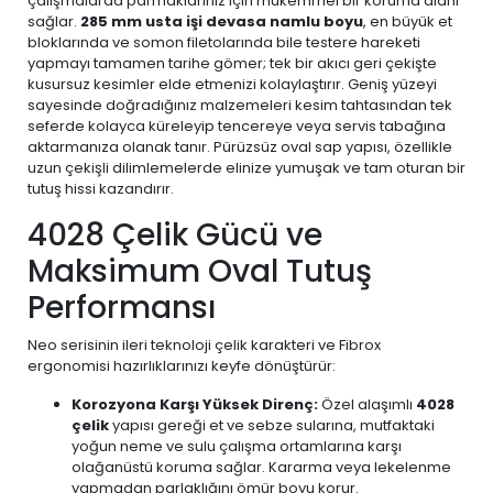
çalışmalarda parmaklarınız için mükemmel bir koruma alanı
sağlar.
285 mm usta işi devasa namlu boyu
, en büyük et
bloklarında ve somon filetolarında bile testere hareketi
yapmayı tamamen tarihe gömer; tek bir akıcı geri çekişte
kusursuz kesimler elde etmenizi kolaylaştırır. Geniş yüzeyi
sayesinde doğradığınız malzemeleri kesim tahtasından tek
seferde kolayca küreleyip tencereye veya servis tabağına
aktarmanıza olanak tanır. Pürüzsüz oval sap yapısı, özellikle
uzun çekişli dilimlemelerde elinize yumuşak ve tam oturan bir
tutuş hissi kazandırır.
4028 Çelik Gücü ve
Maksimum Oval Tutuş
Performansı
Neo serisinin ileri teknoloji çelik karakteri ve Fibrox
ergonomisi hazırlıklarınızı keyfe dönüştürür:
Korozyona Karşı Yüksek Direnç:
Özel alaşımlı
4028
çelik
yapısı gereği et ve sebze sularına, mutfaktaki
yoğun neme ve sulu çalışma ortamlarına karşı
olağanüstü koruma sağlar. Kararma veya lekelenme
yapmadan parlaklığını ömür boyu korur.