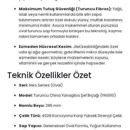
Maksimum Tutuş Güvenliği (Turuncu Fibrox):
Yağlı,
ıslak veya nemli kullanımlarda bile elin sapa
tutunmasını artıran özel dokulu yüzey, mutfak kazalarını
minimuma indirir. Avuca mükemmel oturan pürüzsüz
oval turuncu sap formuyla birleşen bu teknoloji, kayma
riskini tamamen ortadan kaldırır.
Ezmeden Hücresel Kesim:
Jilet keskinliğindeki özel
usta işi ağız geometrisi, gıda liflerini mikro düzeyde bile
ezmeden keser; böylece malzemelerin suyunu,
vitaminini ve gerçek lezzetini içinde hapseder.
Teknik Özellikler Özet
Seri:
Neo Series (Oval)
Model:
Turuncu China Yanagiba Şef Bıçağı (YNG110)
Namlu Boyu:
285 mm
Çelik Türü:
4028 Korozyona Karşı Yüksek Dirençli Çelik
Sap Yapısı:
Geleneksel Oval Formlu, Yoğun Kullanıma