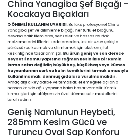
China Yanagiba Şef Bıçağı -
Kocakaya Bıçakları
⛔
ÖNEMLİ KULLANIM UYARISI:
Bu lüks profesyonel China
Yanagiba şef ve dilimleme bıçağı; her türlü et bloğunu,
devasa balık filetolarını, sebzeleri ve hassas mutfak
malzemelerini liflerini zedelemeden, tek bir uzun çekişte
pürüzsüzce kesmek ve dilimlemek için ekstrem jilet
keskinliğinde tasarlanmıştır.
Bu ürün geniş ve son derece
heybetli namlu yapısına rağmen kesinlikle bir kemik
kırma satırı değildir; büyükbaş, küçükbaş veya kümes
hayvanlarının sert ve kalın kemiklerini kırmak amacıyla
kullanılmamalı, donmuş gıdalara vurulmamalıdır.
Amaç dışı dikey darbe ve temaslar, el emeğiyle açılan o
hassas keskin ağız yapısına kalıcı hasar verebilir. Kemik
kırma işleri için atölyemizin özel dövme satır modellerini
tercih ediniz.
Geniş Namlunun Heybeti,
285mm Kesim Gücü ve
Turuncu Oval Sap Konforu