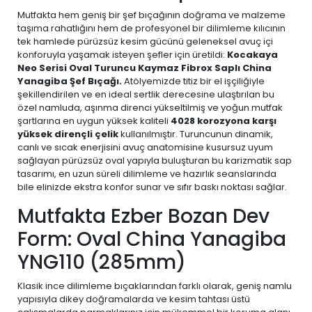
Mutfakta hem geniş bir şef bıçağının doğrama ve malzeme
taşıma rahatlığını hem de profesyonel bir dilimleme kılıcının
tek hamlede pürüzsüz kesim gücünü geleneksel avuç içi
konforuyla yaşamak isteyen şefler için üretildi:
Kocakaya
Neo Serisi Oval Turuncu Kaymaz Fibrox Saplı China
Yanagiba Şef Bıçağı.
Atölyemizde titiz bir el işçiliğiyle
şekillendirilen ve en ideal sertlik derecesine ulaştırılan bu
özel namluda, aşınma direnci yükseltilmiş ve yoğun mutfak
şartlarına en uygun yüksek kaliteli
4028 korozyona karşı
yüksek dirençli çelik
kullanılmıştır. Turuncunun dinamik,
canlı ve sıcak enerjisini avuç anatomisine kusursuz uyum
sağlayan pürüzsüz oval yapıyla buluşturan bu karizmatik sap
tasarımı, en uzun süreli dilimleme ve hazırlık seanslarında
bile elinizde ekstra konfor sunar ve sıfır baskı noktası sağlar.
Mutfakta Ezber Bozan Dev
Form: Oval China Yanagiba
YNG110 (285mm)
Klasik ince dilimleme bıçaklarından farklı olarak, geniş namlu
yapısıyla dikey doğramalarda ve kesim tahtası üstü