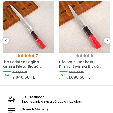
Life Serisi Hankotsu
Life Serisi Fileto Kırmızı
Kırmızı Sıyırma Bıçağı
Bıçağı 210mm Namlu -
160mm Namlu -
Kocakaya Bıçakları
1.920,00 TL
2.120,00 TL
Kocakaya Bıçakları
%12
%9
1.698,60 TL
1.926,60 TL
Hızlı Teslimat
Siparişleriniz en kısa sürede elinize ulaşır.
Güvenli Alışveriş