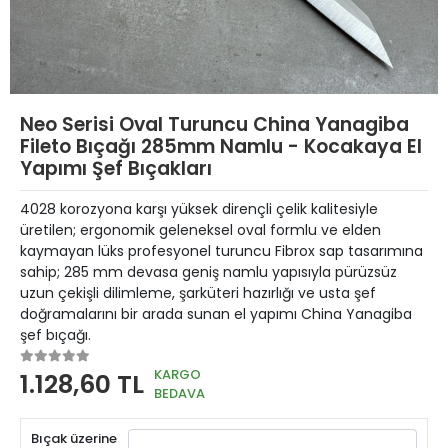
Neo Serisi Oval Turuncu China Yanagiba
Fileto Bıçağı 285mm Namlu - Kocakaya El
Yapımı Şef Bıçakları
4028 korozyona karşı yüksek dirençli çelik kalitesiyle
üretilen; ergonomik geleneksel oval formlu ve elden
kaymayan lüks profesyonel turuncu Fibrox sap tasarımına
sahip; 285 mm devasa geniş namlu yapısıyla pürüzsüz
uzun çekişli dilimleme, şarküteri hazırlığı ve usta şef
doğramalarını bir arada sunan el yapımı China Yanagiba
şef bıçağı.
KARGO
1.128,60 TL
BEDAVA
Bıçak üzerine