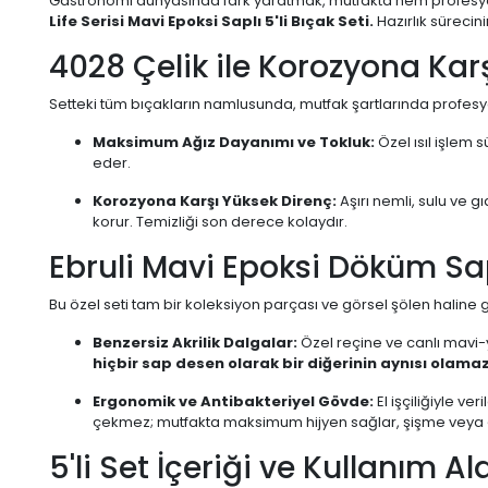
Gastronomi dünyasında fark yaratmak, mutfakta hem profesyon
Life Serisi Mavi Epoksi Saplı 5'li Bıçak Seti.
Hazırlık sürecini
4028 Çelik ile Korozyona Kar
Setteki tüm bıçakların namlusunda, mutfak şartlarında profesyon
Maksimum Ağız Dayanımı ve Tokluk:
Özel ısıl işlem 
eder.
Korozyona Karşı Yüksek Direnç:
Aşırı nemli, sulu ve
korur. Temizliği son derece kolaydır.
Ebruli Mavi Epoksi Döküm Sap
Bu özel seti tam bir koleksiyon parçası ve görsel şölen haline g
Benzersiz Akrilik Dalgalar:
Özel reçine ve canlı mavi-y
hiçbir sap desen olarak bir diğerinin aynısı olamaz
Ergonomik ve Antibakteriyel Gövde:
El işçiliğiyle v
çekmez; mutfakta maksimum hijyen sağlar, şişme vey
5'li Set İçeriği ve Kullanım Al