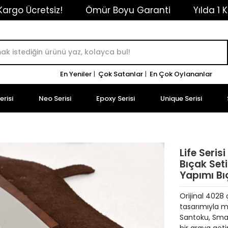
z!
Ömür Boyu Garanti
Yılda 1 Kez Ücretsiz
En Yeniler
|
Çok Satanlar
|
En Çok Oylananlar
risi
Neo Serisi
Epoxy Serisi
Unique Serisi
Life Seris
Bıçak Seti
Yapımı Bı
Orijinal 4028 
tasarımıyla mu
Santoku, Smal