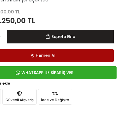
en 5'li lüks şef bıçak seti.
500,00 TL
.250,00 TL
Sepete Ekle
Hemen Al
WHATSAPP İLE SİPARİŞ VER
e ekle
Güvenli Alışveriş
İade ve Değişim