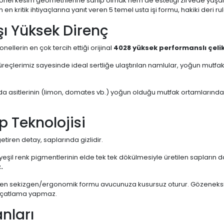
el kesim geometrilerine sahip olmak hem de estetiği zirvede yaşama
n en kritik ihtiyaçlarına yanıt veren 5 temel usta işi formu, hakiki deri r
şı Yüksek Direnç
ellerin en çok tercih ettiği orijinal
4028 yüksek performanslı çeli
süreçlerimiz sayesinde ideal sertliğe ulaştırılan namlular, yoğun mutf
 gıda asitlerinin (limon, domates vb.) yoğun olduğu mutfak ortamlar
 Teknolojisi
etiren detay, saplarında gizlidir.
eşil renk pigmentlerinin elde tek tek dökülmesiyle üretilen sapların da
.
erilen sekizgen/ergonomik formu avucunuza kusursuz oturur. Gözeneksiz
a çatlama yapmaz.
anları