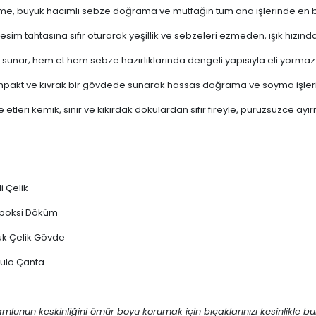
eme, büyük hacimli sebze doğrama ve mutfağın tüm ana işlerinde en
esim tahtasına sıfır oturarak yeşillik ve sebzeleri ezmeden, ışık hızın
m sunar; hem et hem sebze hazırlıklarında dengeli yapısıyla eli yormaz
pakt ve kıvrak bir gövdede sunarak hassas doğrama ve soyma işleri
 etleri kemik, sinir ve kıkırdak dokulardan sıfır fireyle, pürüzsüzce ayı
i Çelik
 Epoksi Döküm
uk Çelik Gövde
Rulo Çanta
amlunun keskinliğini ömür boyu korumak için bıçaklarınızı kesinlikle b