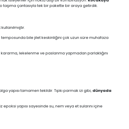
k isteyenler için nokta atışı bir kombinasyon:
Kocakaya
ulo taşıma çantasıyla tek bir pakette bir araya getirdik.
k
kullanılmıştır.
ak temposunda bile jilet keskinliğini çok uzun süre muhafaza
ında kararma, lekelenme ve paslanma yapmadan parlaklığını
lga yapısı tamamen tekildir. Tıpkı parmak izi gibi,
dünyada
 epoksi yapısı sayesinde su, nem veya et sularını içine