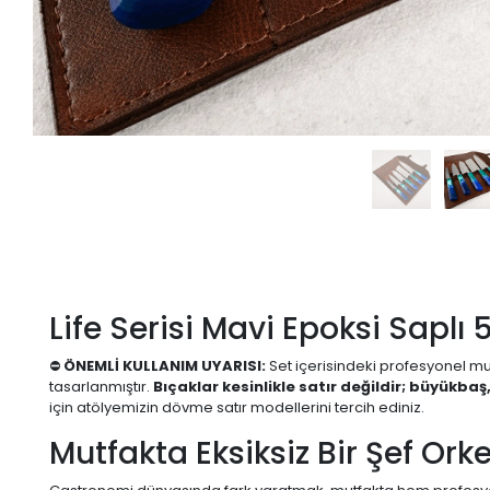
Life Serisi Mavi Epoksi Saplı 5
⛔
ÖNEMLİ KULLANIM UYARISI:
Set içerisindeki profesyonel mutf
tasarlanmıştır.
Bıçaklar kesinlikle satır değildir; büyükb
için atölyemizin dövme satır modellerini tercih ediniz.
Mutfakta Eksiksiz Bir Şef Orkes