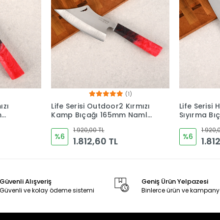
1)
Kırmızı
Life Serisi Honesuki Kırmızı
Life Serisi 
 Namlu
Sıyırma Bıçağı 225mm
Kırmızı 2
ı
Namlu - Kocakaya
Epoksi Sapl
1.920,00 TL
1.920,
Bıçakları
%6
%6
1.812,60 TL
1.81
Güvenli Alışveriş
Geniş Ürün Yelpazesi
Güvenli ve kolay ödeme sistemi
Binlerce ürün ve kampany