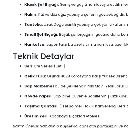
Klasik Şef Bıçağı:
Geniş ve güçlü namlusuyla et diliml
Nakiri:
Küt ve düz ağız yapısıyla şeflerin gözbebeğidir; k
Santoku:
Uzak Doğu esintili yapısıyla çok yönlü kullanı
Small Şef Bıçağı:
Büyük şef bıçağının gücünü daha kom
Hankotsu:
Japon tarzı bu özel sıyırma namlusu, özellikle
Teknik Detaylar
Seri:
Life Series (Set 1)
Çelik Türü:
Orijinal 4028 Korozyona Karşı Yüksek Dirençl
Sap Malzemesi:
Elde Şekillendirilmiş Mavi-Yeşil Ebruli
Gövde Yapısı:
Sap İçine Güvenle Sabitlenmiş Gizli Kuyr
Taşıma Çantası:
Özel Bölmeli Hakiki Kahverengi Deri 
Üretim Yeri:
Kocakaya Bıçakları Atölyesi
Bakım Önerisi: Sapların o büyüleyici cam gibi parlaklığını ve n