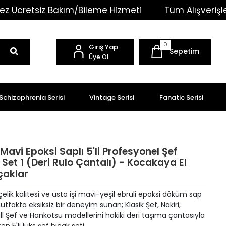
 Bakım/Bileme Hizmeti
Tüm Alışverişlerinizde Karg
0
Giriş Yap
Sepetim
Üye Ol
Schizophrenia Serisi
Vintage Serisi
Fanatic Serisi
i Mavi Epoksi Saplı 5'li Profesyonel Şef
 Set 1 (Deri Rulo Çantalı) - Kocakaya El
çaklar
çelik kalitesi ve usta işi mavi-yeşil ebruli epoksi döküm sap
tfakta eksiksiz bir deneyim sunan; Klasik Şef, Nakiri,
l Şef ve Hankotsu modellerini hakiki deri taşıma çantasıyla