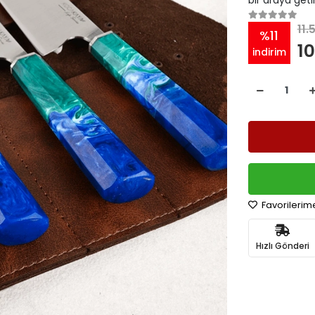
bir araya getir
11.
%11
10
indirim
Favorilerim
Hızlı Gönderi