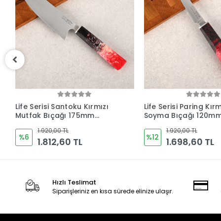
(
Life Serisi Paring Kırmızı
Life Serisi Outdoor2 
Soyma Bıçağı 120mm
Kamp Bıçağı 165mm
Namlu - Kocakaya
- Kocakaya Bıçaklar
1.920,00 TL
1.920,00 TL
Bıçakları
%12
%6
1.698,60 TL
1.812,60 TL
Hızlı Teslimat
Siparişleriniz en kısa sürede elinize ulaşır.