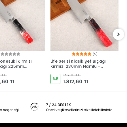
(5)
(1)
Klasik Şef Bıçağı
Life Serisi Small Chef Kırmızı
L
30mm Namlu -
Mutfak Bıçağı 165mm
K
ı
Namlu - Kocakaya
1
00 TL
1.920,00 TL
Bıçakları
B
%6
2,60 TL
1.812,60 TL
7 / 24 DESTEK
a seçeneği
Öneri ve şikayetlerinizi bize iletebilirsiniz.