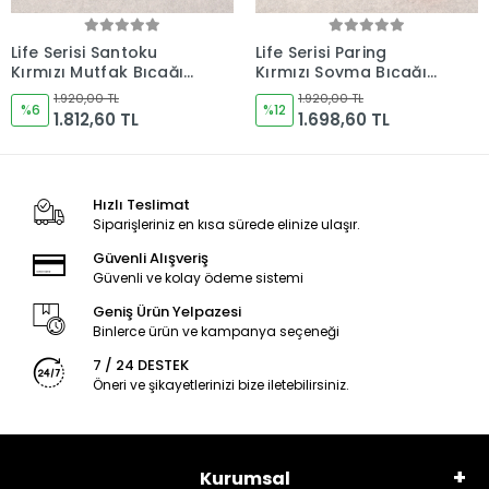
(1)
Life Serisi Paring
Life Serisi Outdoor2
Kırmızı Soyma Bıçağı
Kırmızı Kamp Bıçağı
120mm Namlu -
165mm Namlu -
1.920,00 TL
1.920,00 TL
Kocakaya Bıçakları
%12
Kocakaya Bıçakları
%6
1.698,60 TL
1.812,60 TL
Hızlı Teslimat
Siparişleriniz en kısa sürede elinize ulaşır.
Güvenli Alışveriş
Güvenli ve kolay ödeme sistemi
Geniş Ürün Yelpazesi
Binlerce ürün ve kampanya seçeneği
7 / 24 DESTEK
Öneri ve şikayetlerinizi bize iletebilirsiniz.
Kurumsal