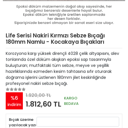
Life Serisi Nakiri Kırmızı Sebze Bıçağı
180mm Namlu - Kocakaya Bıçakları
Korozyona karşı yüksek dirençli 4028 çelik altyapısını, alev
tonlarında özel döküm akışkan epoksi sap tasarımıyla
buluşturan; mutfaktaki tüm sebze, meyve ve yeşillik
hazırlıklarında ezmeden kesim tahtasına sıfır oturarak
doğrama işlerini üstlenen 180mm jilet keskinliğinde
profesyonel nakiri sebze bıçağı.
1.920,00 TL
%6
KARGO
1.812,60 TL
BEDAVA
indirim
Bıçak üzerine
yazılacak yazı