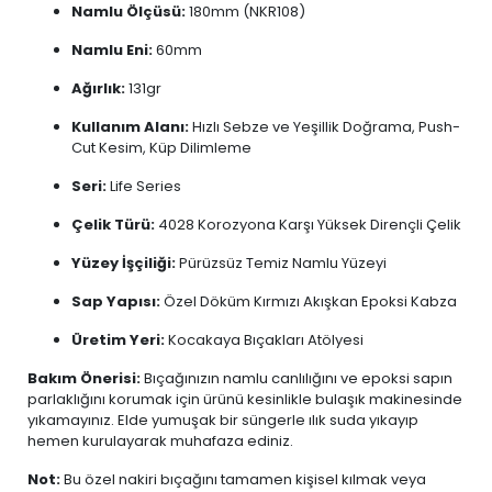
Namlu Ölçüsü:
180mm (NKR108)
Namlu Eni:
60mm
Ağırlık:
131gr
Kullanım Alanı:
Hızlı Sebze ve Yeşillik Doğrama, Push-
Cut Kesim, Küp Dilimleme
Seri:
Life Series
Çelik Türü:
4028 Korozyona Karşı Yüksek Dirençli Çelik
Yüzey İşçiliği:
Pürüzsüz Temiz Namlu Yüzeyi
Sap Yapısı:
Özel Döküm Kırmızı Akışkan Epoksi Kabza
Üretim Yeri:
Kocakaya Bıçakları Atölyesi
Bakım Önerisi:
Bıçağınızın namlu canlılığını ve epoksi sapın
parlaklığını korumak için ürünü kesinlikle bulaşık makinesinde
yıkamayınız. Elde yumuşak bir süngerle ılık suda yıkayıp
hemen kurulayarak muhafaza ediniz.
Not:
Bu özel nakiri bıçağını tamamen kişisel kılmak veya