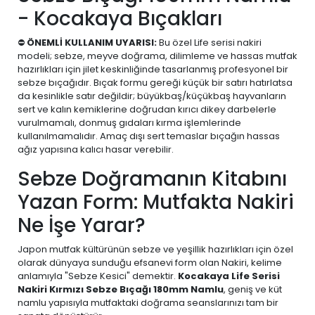
- Kocakaya Bıçakları
⛔
ÖNEMLİ KULLANIM UYARISI:
Bu özel Life serisi nakiri
modeli; sebze, meyve doğrama, dilimleme ve hassas mutfak
hazırlıkları için jilet keskinliğinde tasarlanmış profesyonel bir
sebze bıçağıdır. Bıçak formu gereği küçük bir satırı hatırlatsa
da kesinlikle satır değildir; büyükbaş/küçükbaş hayvanların
sert ve kalın kemiklerine doğrudan kırıcı dikey darbelerle
vurulmamalı, donmuş gıdaları kırma işlemlerinde
kullanılmamalıdır. Amaç dışı sert temaslar bıçağın hassas
ağız yapısına kalıcı hasar verebilir.
Sebze Doğramanın Kitabını
Yazan Form: Mutfakta Nakiri
Ne İşe Yarar?
Japon mutfak kültürünün sebze ve yeşillik hazırlıkları için özel
olarak dünyaya sunduğu efsanevi form olan Nakiri, kelime
anlamıyla "Sebze Kesici" demektir.
Kocakaya Life Serisi
Nakiri Kırmızı Sebze Bıçağı 180mm Namlu
, geniş ve küt
namlu yapısıyla mutfaktaki doğrama seanslarınızı tam bir