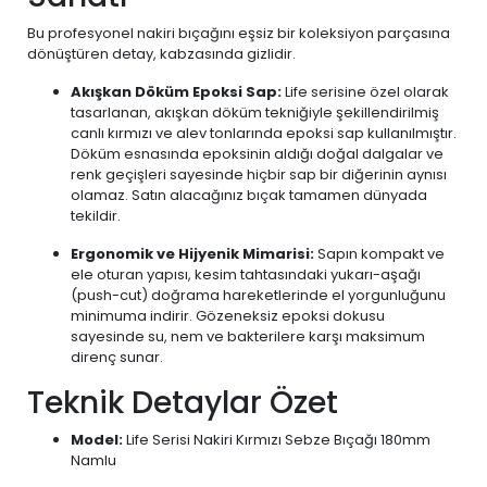
Bu profesyonel nakiri bıçağını eşsiz bir koleksiyon parçasına
dönüştüren detay, kabzasında gizlidir.
Akışkan Döküm Epoksi Sap:
Life serisine özel olarak
tasarlanan, akışkan döküm tekniğiyle şekillendirilmiş
canlı kırmızı ve alev tonlarında epoksi sap kullanılmıştır.
Döküm esnasında epoksinin aldığı doğal dalgalar ve
renk geçişleri sayesinde hiçbir sap bir diğerinin aynısı
olamaz. Satın alacağınız bıçak tamamen dünyada
tekildir.
Ergonomik ve Hijyenik Mimarisi:
Sapın kompakt ve
ele oturan yapısı, kesim tahtasındaki yukarı-aşağı
(push-cut) doğrama hareketlerinde el yorgunluğunu
minimuma indirir. Gözeneksiz epoksi dokusu
sayesinde su, nem ve bakterilere karşı maksimum
direnç sunar.
Teknik Detaylar Özet
Model:
Life Serisi Nakiri Kırmızı Sebze Bıçağı 180mm
Namlu