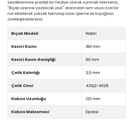
sevdiklerinize prestijli bir hediye olarak sunmak isterseniz,
"Bıçak üzerine yazılacak yazı" alanından isim veya özel bir
not ekleterek yüksek teknoloji lazer işleme ile bıçağınızı
özelleştirebilirsiniz.
Bıçak Modeli
Nakiri
Kesici Kısmı
180 mm
Kesici Kısım Genişliği
60 mm
Çelik Kalınlığı
2,5 mm
Çelik Cinsi
420j2-4028
Kabza Uzunluğu
120 mm
Kabza Malzemesi
Epoksi