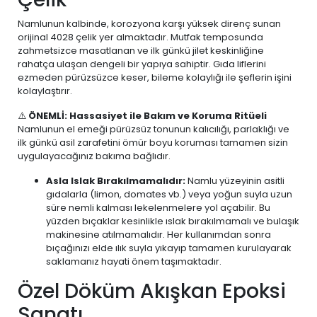
Namlunun kalbinde, korozyona karşı yüksek direnç sunan
orijinal 4028 çelik yer almaktadır. Mutfak temposunda
zahmetsizce masatlanan ve ilk günkü jilet keskinliğine
rahatça ulaşan dengeli bir yapıya sahiptir. Gıda liflerini
ezmeden pürüzsüzce keser, bileme kolaylığı ile şeflerin işini
kolaylaştırır.
⚠️
ÖNEMLİ: Hassasiyet ile Bakım ve Koruma Ritüeli
Namlunun el emeği pürüzsüz tonunun kalıcılığı, parlaklığı ve
ilk günkü asil zarafetini ömür boyu koruması tamamen sizin
uygulayacağınız bakıma bağlıdır.
Asla Islak Bırakılmamalıdır:
Namlu yüzeyinin asitli
gıdalarla (limon, domates vb.) veya yoğun suyla uzun
süre nemli kalması lekelenmelere yol açabilir. Bu
yüzden bıçaklar kesinlikle ıslak bırakılmamalı ve bulaşık
makinesine atılmamalıdır. Her kullanımdan sonra
bıçağınızı elde ılık suyla yıkayıp tamamen kurulayarak
saklamanız hayati önem taşımaktadır.
Özel Döküm Akışkan Epoksi
Sanatı