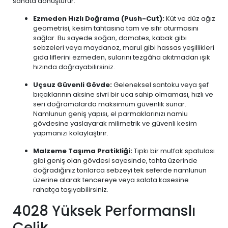
sanata dönüştürür.
Ezmeden Hızlı Doğrama (Push-Cut):
Küt ve düz ağız
geometrisi, kesim tahtasına tam ve sıfır oturmasını
sağlar. Bu sayede soğan, domates, kabak gibi
sebzeleri veya maydanoz, marul gibi hassas yeşillikleri
gıda liflerini ezmeden, sularını tezgâha akıtmadan ışık
hızında doğrayabilirsiniz.
Uçsuz Güvenli Gövde:
Geleneksel santoku veya şef
bıçaklarının aksine sivri bir uca sahip olmaması, hızlı ve
seri doğramalarda maksimum güvenlik sunar.
Namlunun geniş yapısı, el parmaklarınızı namlu
gövdesine yaslayarak milimetrik ve güvenli kesim
yapmanızı kolaylaştırır.
Malzeme Taşıma Pratikliği:
Tıpkı bir mutfak spatulası
gibi geniş olan gövdesi sayesinde, tahta üzerinde
doğradığınız tonlarca sebzeyi tek seferde namlunun
üzerine alarak tencereye veya salata kasesine
rahatça taşıyabilirsiniz.
4028 Yüksek Performanslı
Çelik