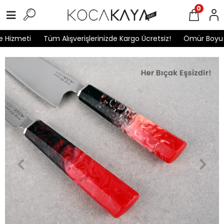
0
Hizmeti
Tüm Alışverişlerinizde Kargo Ücretsiz!
Ömür Boyu Ga