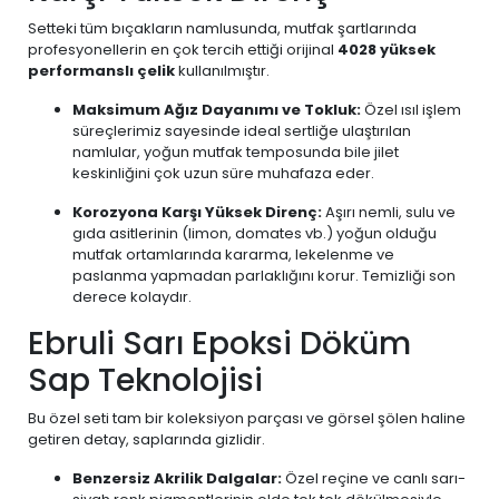
Setteki tüm bıçakların namlusunda, mutfak şartlarında
profesyonellerin en çok tercih ettiği orijinal
4028 yüksek
performanslı çelik
kullanılmıştır.
Maksimum Ağız Dayanımı ve Tokluk:
Özel ısıl işlem
süreçlerimiz sayesinde ideal sertliğe ulaştırılan
namlular, yoğun mutfak temposunda bile jilet
keskinliğini çok uzun süre muhafaza eder.
Korozyona Karşı Yüksek Direnç:
Aşırı nemli, sulu ve
gıda asitlerinin (limon, domates vb.) yoğun olduğu
mutfak ortamlarında kararma, lekelenme ve
paslanma yapmadan parlaklığını korur. Temizliği son
derece kolaydır.
Ebruli Sarı Epoksi Döküm
Sap Teknolojisi
Bu özel seti tam bir koleksiyon parçası ve görsel şölen haline
getiren detay, saplarında gizlidir.
Benzersiz Akrilik Dalgalar:
Özel reçine ve canlı sarı-