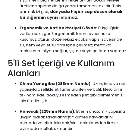
siyah renk pigmentlerinin elde tek tek dökülmesiyle
üretilen sapların dalga yapısı tamamen tekildir. Tıpkı
parmak izi gibi,
dünyada hiçbir sap desen olarak
bir diğerinin aynısı olamaz.
Ergonomik ve Antibakteriyel Gövde:
El işçiliğiyle
verilen sekizgen/ergonomik formu avucunuza
kusursuz oturur. Gözeneksiz epoksi yapısı sayesinde
su, nem veya et sularını içine çekmez; mutfakta
maksimum hijyen sağlar, şişme veya çatlama yapmaz.
5'li Set İçeriği ve Kullanım
Alanları
China Yanagiba (285mm Namlu):
Uzun, ince ve asil
yapısıyla özellikle et, füme ürünleri ve balık filetolarını
tek hamlede, dokuyu ezmeden jilet gibi dilimlemeniz
için üretilmiştir.
Honesuki(225mm Namlu):
Etlerin anatomik yapısına
uygun olarak tasarlanmıştır; kümes hayvanlarını
açmada ve etleri kıkırdak/sinir dokularından firesiz
ayırmada mutlak uzmandır.