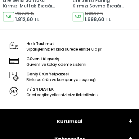
Life Serisi Paring
Life Serisi Outdoor2
Kırmızı Soyma Bıçağı
Kırmızı Kamp Bıçağı
120mm Namlu -
165mm Namlu -
1.920,00 TL
1.920,00 TL
Kocakaya Bıçakları
%12
Kocakaya Bıçakları
%6
1.698,60 TL
1.812,60 TL
Hızlı Teslimat
Siparişleriniz en kısa sürede elinize ulaşır.
Güvenli Alışveriş
Güvenli ve kolay ödeme sistemi
Geniş Ürün Yelpazesi
Binlerce ürün ve kampanya seçeneği
7 / 24 DESTEK
Öneri ve şikayetlerinizi bize iletebilirsiniz.
Kurumsal