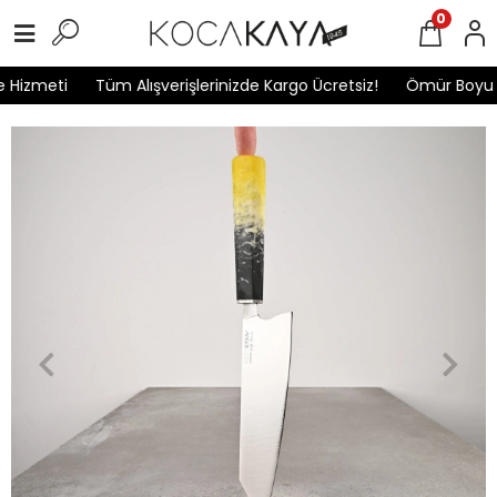
0
Hizmeti
Tüm Alışverişlerinizde Kargo Ücretsiz!
Ömür Boyu Ga