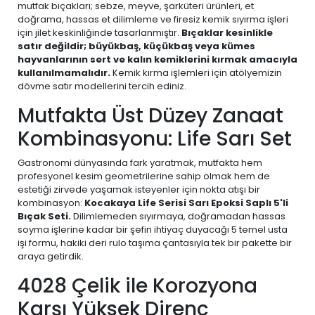
mutfak bıçakları; sebze, meyve, şarküteri ürünleri, et
doğrama, hassas et dilimleme ve firesiz kemik sıyırma işleri
için jilet keskinliğinde tasarlanmıştır.
Bıçaklar kesinlikle
satır değildir; büyükbaş, küçükbaş veya kümes
hayvanlarının sert ve kalın kemiklerini kırmak amacıyla
kullanılmamalıdır.
Kemik kırma işlemleri için atölyemizin
dövme satır modellerini tercih ediniz.
Mutfakta Üst Düzey Zanaat
Kombinasyonu: Life Sarı Set
Gastronomi dünyasında fark yaratmak, mutfakta hem
profesyonel kesim geometrilerine sahip olmak hem de
estetiği zirvede yaşamak isteyenler için nokta atışı bir
kombinasyon:
Kocakaya Life Serisi Sarı Epoksi Saplı 5'li
Bıçak Seti.
Dilimlemeden sıyırmaya, doğramadan hassas
soyma işlerine kadar bir şefin ihtiyaç duyacağı 5 temel usta
işi formu, hakiki deri rulo taşıma çantasıyla tek bir pakette bir
araya getirdik.
4028 Çelik ile Korozyona
Karşı Yüksek Direnç