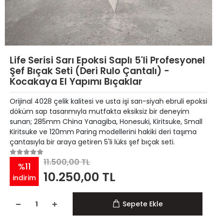
Life Serisi Sarı Epoksi Saplı 5'li Profesyonel
Şef Bıçak Seti (Deri Rulo Çantalı) -
Kocakaya El Yapımı Bıçaklar
Orijinal 4028 çelik kalitesi ve usta işi sarı-siyah ebruli epoksi
döküm sap tasarımıyla mutfakta eksiksiz bir deneyim
sunan; 285mm China Yanagiba, Honesuki, Kiritsuke, Small
Kiritsuke ve 120mm Paring modellerini hakiki deri taşıma
çantasıyla bir araya getiren 5'li lüks şef bıçak seti.
11.500,00 TL
%11
10.250,00 TL
indirim
Sepete Ekle