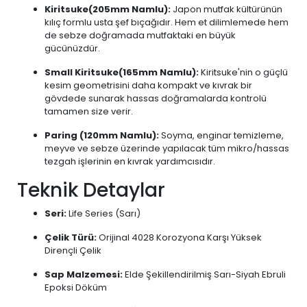
Kiritsuke(205mm Namlu):
Japon mutfak kültürünün
kılıç formlu usta şef bıçağıdır. Hem et dilimlemede hem
de sebze doğramada mutfaktaki en büyük
gücünüzdür.
Small Kiritsuke(165mm Namlu):
Kiritsuke'nin o güçlü
kesim geometrisini daha kompakt ve kıvrak bir
gövdede sunarak hassas doğramalarda kontrolü
tamamen size verir.
Paring (120mm Namlu):
Soyma, enginar temizleme,
meyve ve sebze üzerinde yapılacak tüm mikro/hassas
tezgah işlerinin en kıvrak yardımcısıdır.
Teknik Detaylar
Seri:
Life Series (Sarı)
Çelik Türü:
Orijinal 4028 Korozyona Karşı Yüksek
Dirençli Çelik
Sap Malzemesi:
Elde Şekillendirilmiş Sarı-Siyah Ebruli
Epoksi Döküm