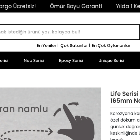
Ömür Boyu Garanti
Yılda 1 Kez Ücretsiz Ba
En Yeniler
|
Çok Satanlar
|
En Çok Oylananlar
risi
Neo Serisi
Epoxy Serisi
Unique Serisi
Life Seris
165mm Na
Korozyona karş
özel döküm ak
günlük doğram
keskinliğinde
bıçağı.