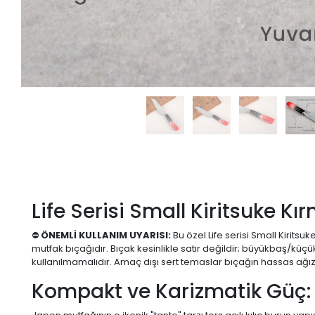
Life Serisi Small Kiritsuke 
⛔
ÖNEMLİ KULLANIM UYARISI:
Bu özel Life serisi Small Kirits
mutfak bıçağıdır. Bıçak kesinlikle satır değildir; büyükbaş/kü
kullanılmamalıdır. Amaç dışı sert temaslar bıçağın hassas ağız 
Kompakt ve Karizmatik Güç: M