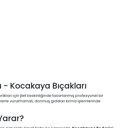
u - Kocakaya Bıçakları
kları için jilet keskinliğinde tasarlanmış profesyonel bir
belerle vurulmamalı, donmuş gıdaları kırma işlemlerinde
Yarar?