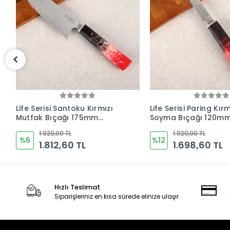
(
Life Serisi Paring Kırmızı
Life Serisi Outdoor2 
Soyma Bıçağı 120mm
Kamp Bıçağı 165mm
Namlu - Kocakaya
- Kocakaya Bıçaklar
1.920,00 TL
1.920,00 TL
Bıçakları
%12
%6
1.698,60 TL
1.812,60 TL
Hızlı Teslimat
Siparişleriniz en kısa sürede elinize ulaşır.