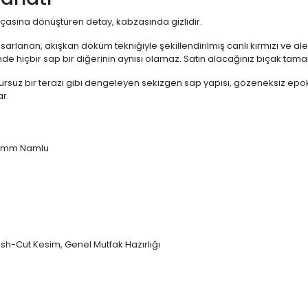
arçasına dönüştüren detay, kabzasında gizlidir.
tasarlanan, akışkan döküm tekniğiyle şekillendirilmiş canlı kırmızı ve a
nde hiçbir sap bir diğerinin aynısı olamaz. Satın alacağınız bıçak tam
rsuz bir terazi gibi dengeleyen sekizgen sap yapısı, gözeneksiz ep
ar.
 165mm Namlu
h-Cut Kesim, Genel Mutfak Hazırlığı