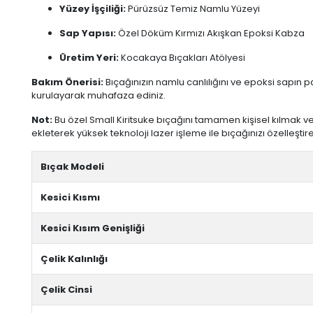
Yüzey İşçiliği:
Pürüzsüz Temiz Namlu Yüzeyi
Sap Yapısı:
Özel Döküm Kırmızı Akışkan Epoksi Kabza
Üretim Yeri:
Kocakaya Bıçakları Atölyesi
Bakım Önerisi:
Bıçağınızın namlu canlılığını ve epoksi sapın 
kurulayarak muhafaza ediniz.
Not:
Bu özel Small Kiritsuke bıçağını tamamen kişisel kılmak vey
ekleterek yüksek teknoloji lazer işleme ile bıçağınızı özelleştireb
Bıçak Modeli
Kesici Kısmı
Kesici Kısım Genişliği
Çelik Kalınlığı
Çelik Cinsi