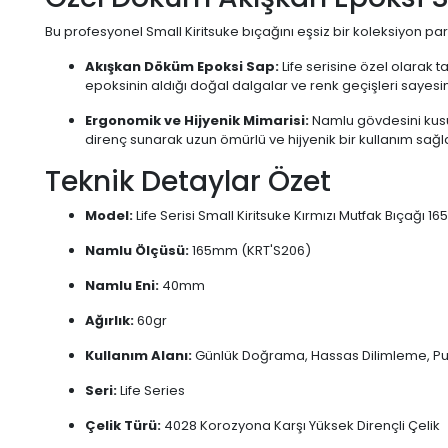
Bu profesyonel Small Kiritsuke bıçağını eşsiz bir koleksiyon p
Akışkan Döküm Epoksi Sap:
Life serisine özel olarak 
epoksinin aldığı doğal dalgalar ve renk geçişleri sayesi
Ergonomik ve Hijyenik Mimarisi:
Namlu gövdesini kusu
direnç sunarak uzun ömürlü ve hijyenik bir kullanım sağl
Teknik Detaylar Özet
Model:
Life Serisi Small Kiritsuke Kırmızı Mutfak Bıçağı
Namlu Ölçüsü:
165mm (KRT'S206)
Namlu Eni:
40mm
Ağırlık:
60gr
Kullanım Alanı:
Günlük Doğrama, Hassas Dilimleme, Pus
Seri:
Life Series
Çelik Türü:
4028 Korozyona Karşı Yüksek Dirençli Çelik