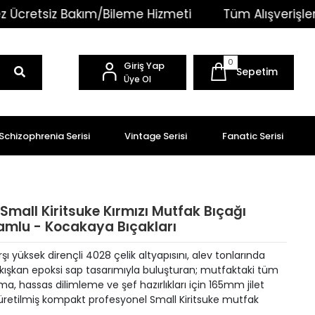
kım/Bileme Hizmeti
Tüm Alışverişlerinizde Kargo Ü
0
Giriş Yap
Sepetim
Üye Ol
Schizophrenia Serisi
Vintage Serisi
Fanatic Serisi
i Small Kiritsuke Kırmızı Mutfak Bıçağı
mlu - Kocakaya Bıçakları
ı yüksek dirençli 4028 çelik altyapısını, alev tonlarında
ışkan epoksi sap tasarımıyla buluşturan; mutfaktaki tüm
a, hassas dilimleme ve şef hazırlıkları için 165mm jilet
 üretilmiş kompakt profesyonel Small Kiritsuke mutfak