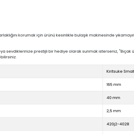
parlaklığını korumak için ürünü kesinlikle bulaşık makinesinde yıkamayı
a sevdiklerinize prestijli bir hediye olarak sunmak isterseniz, "Bıçak 
ilirsiniz.
Kiritsuke Smal
165 mm
40 mm
2,5 mm
420j2-4028