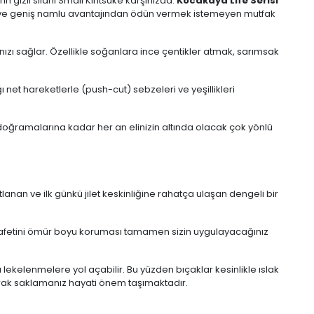
n gizli silahı Small Kiritsuke karşınızda.
Kocakaya Life Serisi
n ve geniş namlu avantajından ödün vermek istemeyen mutfak
nızı sağlar. Özellikle soğanlara ince çentikler atmak, sarımsak
net hareketlerle (push-cut) sebzeleri ve yeşillikleri
doğramalarına kadar her an elinizin altında olacak çok yönlü
an ve ilk günkü jilet keskinliğine rahatça ulaşan dengeli bir
zarafetini ömür boyu koruması tamamen sizin uygulayacağınız
lekelenmelere yol açabilir. Bu yüzden bıçaklar kesinlikle ıslak
arak saklamanız hayati önem taşımaktadır.