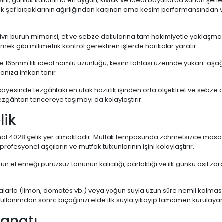
ısını, günlük kullanıma en uygun, kıvrak ve ideal boyutlarda sunan şefleri
ük şef bıçaklarının ağırlığından kaçınan ama kesim performansında
 sivri burun mimarisi, et ve sebze dokularına tam hakimiyetle yaklaşma
ek gibi milimetrik kontrol gerektiren işlerde harikalar yaratır.
e 165mm'lik ideal namlu uzunluğu, kesim tahtası üzerinde yukarı-aşağı 
anıza imkan tanır.
ayesinde tezgâhtaki en ufak hazırlık işinden orta ölçekli et ve sebze 
zgâhtan tencereye taşımayı da kolaylaştırır.
lik
al 4028 çelik yer almaktadır. Mutfak temposunda zahmetsizce masatlan
rofesyonel aşçıların ve mutfak tutkunlarının işini kolaylaştırır.
n el emeği pürüzsüz tonunun kalıcılığı, parlaklığı ve ilk günkü asil 
dalarla (limon, domates vb.) veya yoğun suyla uzun süre nemli kalması 
kullanımdan sonra bıçağınızı elde ılık suyla yıkayıp tamamen kurulay
Sanatı