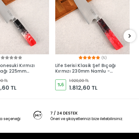
(5)
(1)
Klasik Şef Bıçağı
Life Serisi Small Chef Kırmızı
L
30mm Namlu -
Mutfak Bıçağı 165mm
F
ı
Namlu - Kocakaya
-
00 TL
1.920,00 TL
Bıçakları
%6
2,60 TL
1.812,60 TL
7 / 24 DESTEK
a seçeneği
Öneri ve şikayetlerinizi bize iletebilirsiniz.