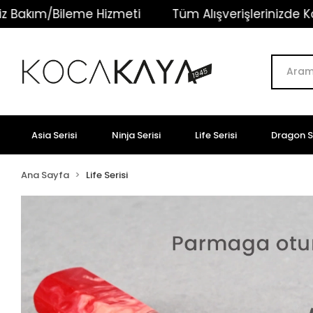
me Hizmeti
Tüm Alışverişlerinizde Kargo Ücretsiz!
Asia Serisi
Ninja Serisi
Life Serisi
Dragon Se
Ana Sayfa
Life Serisi