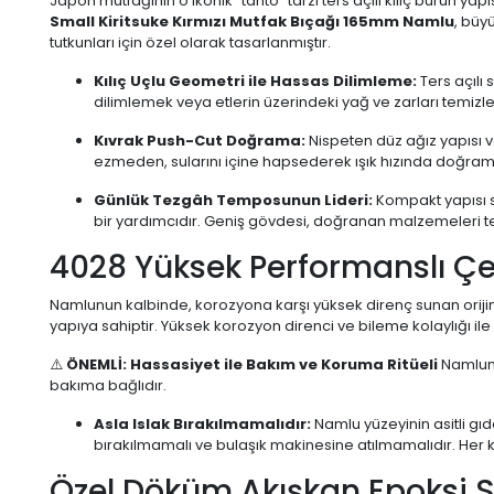
Japon mutfağının o ikonik "tanto" tarzı ters açılı kılıç burun yap
Small Kiritsuke Kırmızı Mutfak Bıçağı 165mm Namlu
, büy
tutkunları için özel olarak tasarlanmıştır.
Kılıç Uçlu Geometri ile Hassas Dilimleme:
Ters açılı
dilimlemek veya etlerin üzerindeki yağ ve zarları temizlem
Kıvrak Push-Cut Doğrama:
Nispeten düz ağız yapısı v
ezmeden, sularını içine hapsederek ışık hızında doğram
Günlük Tezgâh Temposunun Lideri:
Kompakt yapısı s
bir yardımcıdır. Geniş gövdesi, doğranan malzemeleri te
4028 Yüksek Performanslı Çe
Namlunun kalbinde, korozyona karşı yüksek direnç sunan orijin
yapıya sahiptir. Yüksek korozyon direnci ve bileme kolaylığı ile p
⚠️
ÖNEMLİ: Hassasiyet ile Bakım ve Koruma Ritüeli
Namlunu
bakıma bağlıdır.
Asla Islak Bırakılmamalıdır:
Namlu yüzeyinin asitli gı
bırakılmamalı ve bulaşık makinesine atılmamalıdır. Her 
Özel Döküm Akışkan Epoksi 