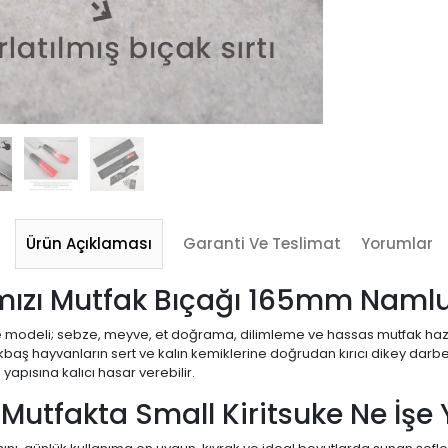
Ürün Açıklaması
Garanti Ve Teslimat
Yorumlar
Kırmızı Mutfak Bıçağı 165mm Naml
uke modeli; sebze, meyve, et doğrama, dilimleme ve hassas mutfak hazırlı
çükbaş hayvanların sert ve kalın kemiklerine doğrudan kırıcı dikey dar
yapısına kalıcı hasar verebilir.
utfakta Small Kiritsuke Ne İşe 