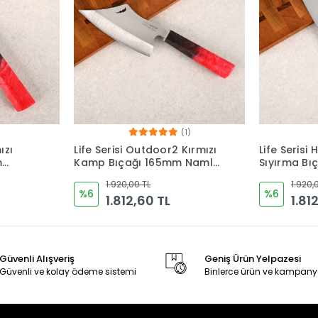
1)
Kırmızı
Life Serisi Honesuki Kırmızı
Life Serisi 
 Namlu
Sıyırma Bıçağı 225mm
Kırmızı 2
ı
Namlu - Kocakaya
Epoksi Sapl
1.920,00 TL
1.920,
Bıçakları
%6
%6
1.812,60 TL
1.81
Güvenli Alışveriş
Geniş Ürün Yelpazesi
Güvenli ve kolay ödeme sistemi
Binlerce ürün ve kampany