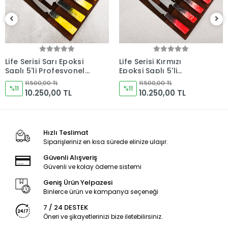
Life Serisi Kırmızı
Life Serisi Mavi Epoksi
Epoksi Saplı 5'li
Saplı 5'li Profesyonel
Profesyonel Şef Bıçak
Şef Bıçak Seti Set 1
11.500,00 TL
11.500,00 TL
Seti Set 1 (Deri Rulo
%11
(Deri Rulo Çantalı) -
%11
10.250,00 TL
10.250,00 TL
Çantalı) - Kocakaya El
Kocakaya El Yapımı
Yapımı Bıçaklar
Bıçaklar
Hızlı Teslimat
Siparişleriniz en kısa sürede elinize ulaşır.
Güvenli Alışveriş
Güvenli ve kolay ödeme sistemi
Geniş Ürün Yelpazesi
Binlerce ürün ve kampanya seçeneği
7 / 24 DESTEK
Öneri ve şikayetlerinizi bize iletebilirsiniz.