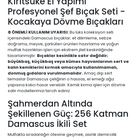
Kiritsuke El Yapımı
Profesyonel Şef Bıçak Seti -
Kocakaya Dövme Bıçakları
⛔
ÖNEMLİ KULLANIM UYARISI:
Bu lüks koleksiyon seti
içerisindeki Damascus bıçaklar; et dilimleme, sebze
doğrama, meyve, şarküteri ürünleri hazırlama ve yoğun
mutfak hazırlıkları işleri için ekstrem jilet keskinliğinde
tasarlanmıştır.
Bıçaklar kesinlikle satır değildir;
büyükbaş, küçükbaş veya kümes hayvanlarının sert ve
kalın kemiklerini kırmak amacıyla kullanılmamalı,
donmuş gıdalara vurulmamalıdır.
Amaç dışı sert
temaslar Damascus çeliğinin o hassas, el emeği ağız
yapısına kalıcı hasar verebilir. Kemik kırma işleri için dövme
satır modellerimizi tercih ediniz.
Şahmerdan Altında
Şekillenen Güç: 256 Katman
Damascus İkili Set
Mutfakta sıradanlığın ötesine geçmek, asırlık demircilik