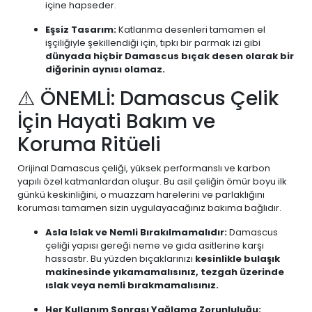
içine hapseder.
Eşsiz Tasarım:
Katlanma desenleri tamamen el
işçiliğiyle şekillendiği için, tıpkı bir parmak izi gibi
dünyada hiçbir Damascus bıçak desen olarak bir
diğerinin aynısı olamaz.
⚠️ ÖNEMLİ: Damascus Çelik
İçin Hayati Bakım ve
Koruma Ritüeli
Orijinal Damascus çeliği, yüksek performanslı ve karbon
yapılı özel katmanlardan oluşur. Bu asil çeliğin ömür boyu ilk
günkü keskinliğini, o muazzam harelerini ve parlaklığını
koruması tamamen sizin uygulayacağınız bakıma bağlıdır.
Asla Islak ve Nemli Bırakılmamalıdır:
Damascus
çeliği yapısı gereği neme ve gıda asitlerine karşı
hassastır. Bu yüzden bıçaklarınızı
kesinlikle bulaşık
makinesinde yıkamamalısınız, tezgah üzerinde
ıslak veya nemli bırakmamalısınız.
Her Kullanım Sonrası Yağlama Zorunluluğu: