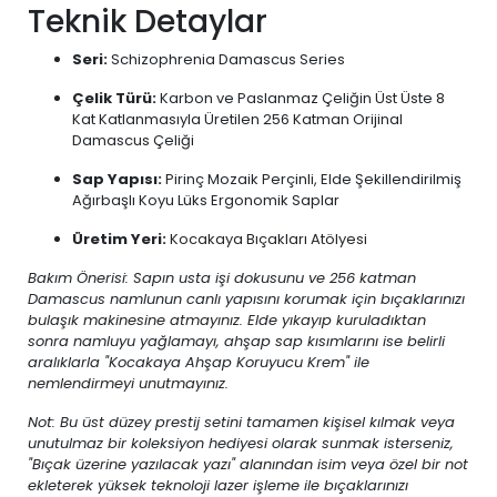
Teknik Detaylar
Seri:
Schizophrenia Damascus Series
Çelik Türü:
Karbon ve Paslanmaz Çeliğin Üst Üste 8
Kat Katlanmasıyla Üretilen 256 Katman Orijinal
Damascus Çeliği
Sap Yapısı:
Pirinç Mozaik Perçinli, Elde Şekillendirilmiş
Ağırbaşlı Koyu Lüks Ergonomik Saplar
Üretim Yeri:
Kocakaya Bıçakları Atölyesi
Bakım Önerisi: Sapın usta işi dokusunu ve 256 katman
Damascus namlunun canlı yapısını korumak için bıçaklarınızı
bulaşık makinesine atmayınız. Elde yıkayıp kuruladıktan
sonra namluyu yağlamayı, ahşap sap kısımlarını ise belirli
aralıklarla "Kocakaya Ahşap Koruyucu Krem" ile
nemlendirmeyi unutmayınız.
Not: Bu üst düzey prestij setini tamamen kişisel kılmak veya
unutulmaz bir koleksiyon hediyesi olarak sunmak isterseniz,
"Bıçak üzerine yazılacak yazı" alanından isim veya özel bir not
ekleterek yüksek teknoloji lazer işleme ile bıçaklarınızı