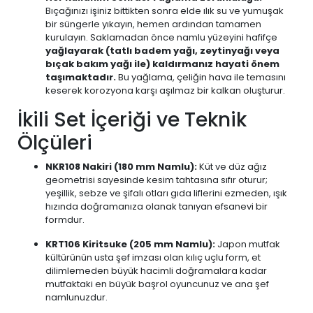
Bıçağınızı işiniz bittikten sonra elde ılık su ve yumuşak
bir süngerle yıkayın, hemen ardından tamamen
kurulayın. Saklamadan önce namlu yüzeyini hafifçe
yağlayarak (tatlı badem yağı, zeytinyağı veya
bıçak bakım yağı ile) kaldırmanız hayati önem
taşımaktadır.
Bu yağlama, çeliğin hava ile temasını
keserek korozyona karşı aşılmaz bir kalkan oluşturur.
İkili Set İçeriği ve Teknik
Ölçüleri
NKR108 Nakiri (180 mm Namlu):
Küt ve düz ağız
geometrisi sayesinde kesim tahtasına sıfır oturur;
yeşillik, sebze ve şifalı otları gıda liflerini ezmeden, ışık
hızında doğramanıza olanak tanıyan efsanevi bir
formdur.
KRT106 Kiritsuke (205 mm Namlu):
Japon mutfak
kültürünün usta şef imzası olan kılıç uçlu form, et
dilimlemeden büyük hacimli doğramalara kadar
mutfaktaki en büyük başrol oyuncunuz ve ana şef
namlunuzdur.