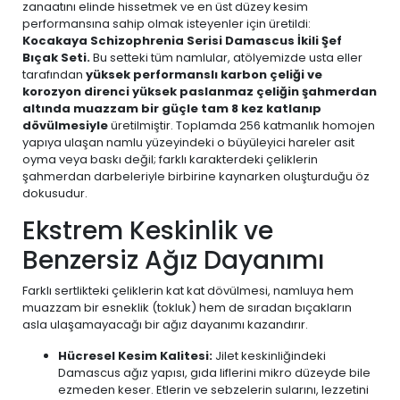
zanaatını elinde hissetmek ve en üst düzey kesim
performansına sahip olmak isteyenler için üretildi:
Kocakaya Schizophrenia Serisi Damascus İkili Şef
Bıçak Seti.
Bu setteki tüm namlular, atölyemizde usta eller
tarafından
yüksek performanslı karbon çeliği ve
korozyon direnci yüksek paslanmaz çeliğin şahmerdan
altında muazzam bir güçle tam 8 kez katlanıp
dövülmesiyle
üretilmiştir. Toplamda 256 katmanlık homojen
yapıya ulaşan namlu yüzeyindeki o büyüleyici hareler asit
oyma veya baskı değil; farklı karakterdeki çeliklerin
şahmerdan darbeleriyle birbirine kaynarken oluşturduğu öz
dokusudur.
Ekstrem Keskinlik ve
Benzersiz Ağız Dayanımı
Farklı sertlikteki çeliklerin kat kat dövülmesi, namluya hem
muazzam bir esneklik (tokluk) hem de sıradan bıçakların
asla ulaşamayacağı bir ağız dayanımı kazandırır.
Hücresel Kesim Kalitesi:
Jilet keskinliğindeki
Damascus ağız yapısı, gıda liflerini mikro düzeyde bile
ezmeden keser. Etlerin ve sebzelerin sularını, lezzetini