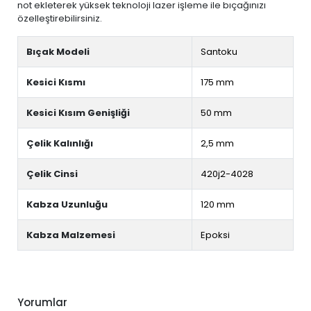
not ekleterek yüksek teknoloji lazer işleme ile bıçağınızı
özelleştirebilirsiniz.
Bıçak Modeli
Santoku
Kesici Kısmı
175 mm
Kesici Kısım Genişliği
50 mm
Çelik Kalınlığı
2,5 mm
Çelik Cinsi
420j2-4028
Kabza Uzunluğu
120 mm
Kabza Malzemesi
Epoksi
Yorumlar