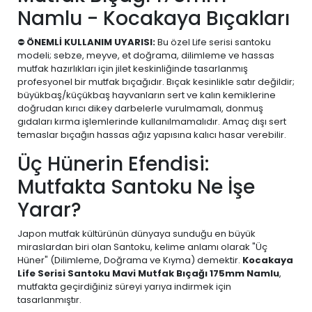
Namlu - Kocakaya Bıçakları
⛔
ÖNEMLİ KULLANIM UYARISI:
Bu özel Life serisi santoku
modeli; sebze, meyve, et doğrama, dilimleme ve hassas
mutfak hazırlıkları için jilet keskinliğinde tasarlanmış
profesyonel bir mutfak bıçağıdır. Bıçak kesinlikle satır değildir;
büyükbaş/küçükbaş hayvanların sert ve kalın kemiklerine
doğrudan kırıcı dikey darbelerle vurulmamalı, donmuş
gıdaları kırma işlemlerinde kullanılmamalıdır. Amaç dışı sert
temaslar bıçağın hassas ağız yapısına kalıcı hasar verebilir.
Üç Hünerin Efendisi:
Mutfakta Santoku Ne İşe
Yarar?
Japon mutfak kültürünün dünyaya sunduğu en büyük
miraslardan biri olan Santoku, kelime anlamı olarak "Üç
Hüner" (Dilimleme, Doğrama ve Kıyma) demektir.
Kocakaya
Life Serisi Santoku Mavi Mutfak Bıçağı 175mm Namlu
,
mutfakta geçirdiğiniz süreyi yarıya indirmek için
tasarlanmıştır.