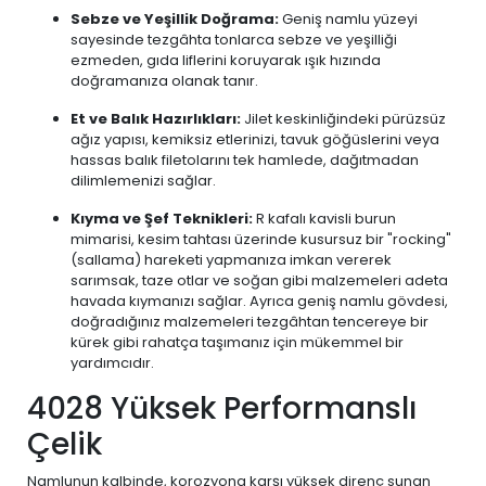
Sebze ve Yeşillik Doğrama:
Geniş namlu yüzeyi
sayesinde tezgâhta tonlarca sebze ve yeşilliği
ezmeden, gıda liflerini koruyarak ışık hızında
doğramanıza olanak tanır.
Et ve Balık Hazırlıkları:
Jilet keskinliğindeki pürüzsüz
ağız yapısı, kemiksiz etlerinizi, tavuk göğüslerini veya
hassas balık filetolarını tek hamlede, dağıtmadan
dilimlemenizi sağlar.
Kıyma ve Şef Teknikleri:
R kafalı kavisli burun
mimarisi, kesim tahtası üzerinde kusursuz bir "rocking"
(sallama) hareketi yapmanıza imkan vererek
sarımsak, taze otlar ve soğan gibi malzemeleri adeta
havada kıymanızı sağlar. Ayrıca geniş namlu gövdesi,
doğradığınız malzemeleri tezgâhtan tencereye bir
kürek gibi rahatça taşımanız için mükemmel bir
yardımcıdır.
4028 Yüksek Performanslı
Çelik
Namlunun kalbinde, korozyona karşı yüksek direnç sunan