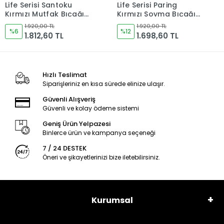
Life Serisi Paring
Life Serisi Outdoor2
Kırmızı Soyma Bıçağı
Kırmızı Kamp Bıçağı
120mm Namlu -
165mm Namlu -
1.920,00 TL
1.920,00 TL
Kocakaya Bıçakları
%12
Kocakaya Bıçakları
%6
1.698,60 TL
1.812,60 TL
Hızlı Teslimat
Siparişleriniz en kısa sürede elinize ulaşır.
Güvenli Alışveriş
Güvenli ve kolay ödeme sistemi
Geniş Ürün Yelpazesi
Binlerce ürün ve kampanya seçeneği
7 / 24 DESTEK
Öneri ve şikayetlerinizi bize iletebilirsiniz.
Kurumsal