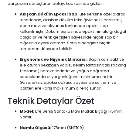
parçasına dönüştüren detay, kabzasında gizlidir.
Akışkan Döküm Epoksi Sap:
Life serisine özel olarak
tasarlanan, akışkan döküm tekniğiyle şekillendirilmiş
derin mavi ve okyanus tonlarında epoksi sap
kullanılmıştır. Döküm esnasında epoksinin aldığı doğal
dalgalar ve renk geçişleri sayesinde hiçbir sap bir
diğerinin aynısı olamaz. Satın alacağınız bıçak
tamamen dünyada tekildir.
Ergonomik ve Hijyenik Mimarisi:
Sapın kompakt ve
ele oturan sekizgen yapısı, kesim tahtasındaki rocking
(sallama) hareketlerinde ve yoğun doğrama
seanslarında el yorgunluğunu minimuma indirir.
Gözeneksiz epoksi dokusu sayesinde su, nem ve
bakterilere karşı maksimum direnç sunar.
Teknik Detaylar Özet
Model:
Life Serisi Santoku Mavi Mutfak Bıçağı 175mm
Namlu
Namlu Ölçüsü:
175mm (SNT109)