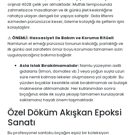
orijinal 4028 çelik yer almaktadır. Mutfak temposunda
zahmetsizce masatlanan ve ilk günkü jilet keskinliğine
rahatça ulaşan dengeli bir yapıya sahiptir. Gıda liflerini
ezmeden pürüzsüzce keser, bileme kolaylığı ile şeflerin işini
kolaylaştırır.
⚠️
ÖNEMLİ: Hassasiyet ile Bakım ve Koruma Ritüeli
Namlunun el emeği pürüzsüz tonunun kalıcılığı, parlaklığı ve
ilk günkü asil zarafetini ömür boyu koruması tamamen sizin
uygulayacağınız bakıma bağlıdır.
Asla Islak Bırakılmamalıdır:
Namlu yüzeyinin asitli
gıdalarla (limon, domates vb.) veya yoğun suyla uzun
süre nemli kalması lekeler oluşmasına yol açabilir. Bu
yüzden bıçaklar kesinlikle ıslak bırakılmamalı ve bulaşık
makinesine atılmamalıdır. Her kullanımdan sonra
bıçağınızı elde ılık suyla yıkayıp tamamen kurulayarak
saklamanız hayati önem taşımaktadır.
Özel Döküm Akışkan Epoksi
Sanatı
Bu profesyonel santoku bıçağını eşsiz bir koleksiyon