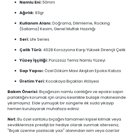
Namlu Eni:
50mm
Ağırlık:
93gr
Kullanım Alanı:
Doğrama, Dilimleme, Rocking
(Sallama) Kesim, Genel Mutfak Hazırlığı
Seri:
Life Series
Çelik Türü:
4028 Korozyona Karşı Yüksek Dirençli Çelik
Yüzey İşçiliği:
Pürüzsüz Temiz Namlu Yüzeyi
Sap Yapısı:
Özel Döküm Mavi Akışkan Epoksi Kabza
Üretim Yeri:
Kocakaya Bıçakları Atölyesi
Bakım Önerisi:
Bıçağınızın namlu canlılığını ve epoksi sapın
parlaklığını korumak için ürünü kesinlikle bulaşık makinesinde
yıkamayınız. Elde yumuşak bir süngerle ılık suda yıkayıp
hemen kurulayarak muhafaza ediniz.
Not:
Bu özel santoku bıçağını tamamen kişisel kılmak veya
sevdiklerinize prestijli bir hediye olarak sunmak isterseniz,
"Bıçak üzerine yazılacak yazı" alanından isim veya özel bir