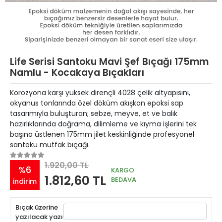
Life Serisi Santoku Mavi Şef Bıçağı 175mm
Namlu - Kocakaya Bıçakları
Korozyona karşı yüksek dirençli 4028 çelik altyapısını,
okyanus tonlarında özel döküm akışkan epoksi sap
tasarımıyla buluşturan; sebze, meyve, et ve balık
hazırlıklarında doğrama, dilimleme ve kıyma işlerini tek
başına üstlenen 175mm jilet keskinliğinde profesyonel
santoku mutfak bıçağı.
1.920,00 TL
%6
KARGO
1.812,60 TL
BEDAVA
indirim
Bıçak üzerine
yazılacak yazı