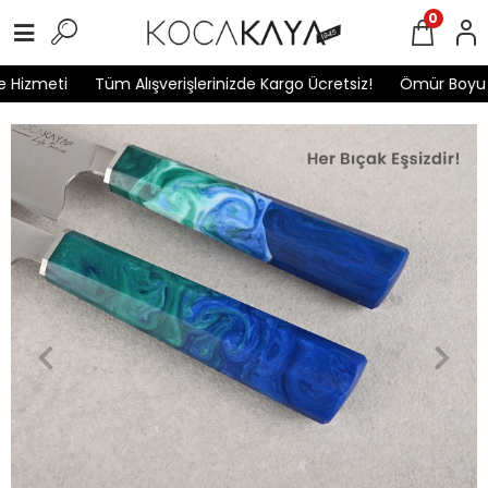
0
Hizmeti
Tüm Alışverişlerinizde Kargo Ücretsiz!
Ömür Boyu Ga