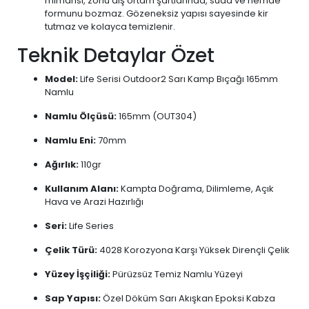
mimarisi, zorlu dış ortam şartlarında, suda ve nemde
formunu bozmaz. Gözeneksiz yapısı sayesinde kir
tutmaz ve kolayca temizlenir.
Teknik Detaylar Özet
Model:
Life Serisi Outdoor2 Sarı Kamp Bıçağı 165mm
Namlu
Namlu Ölçüsü:
165mm (OUT304)
Namlu Eni:
70mm
Ağırlık:
110gr
Kullanım Alanı:
Kampta Doğrama, Dilimleme, Açık
Hava ve Arazi Hazırlığı
Seri:
Life Series
Çelik Türü:
4028 Korozyona Karşı Yüksek Dirençli Çelik
Yüzey İşçiliği:
Pürüzsüz Temiz Namlu Yüzeyi
Sap Yapısı:
Özel Döküm Sarı Akışkan Epoksi Kabza