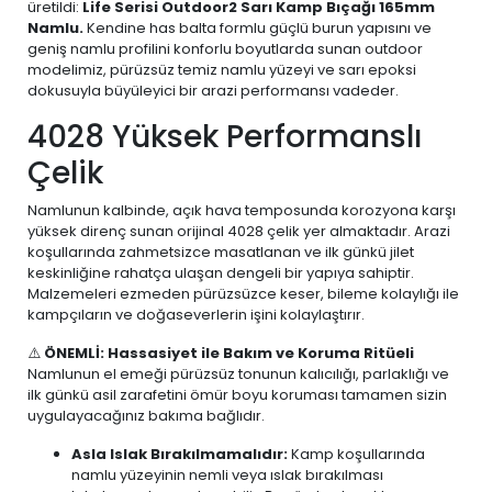
üretildi:
Life Serisi Outdoor2 Sarı Kamp Bıçağı 165mm
Namlu.
Kendine has balta formlu güçlü burun yapısını ve
geniş namlu profilini konforlu boyutlarda sunan outdoor
modelimiz, pürüzsüz temiz namlu yüzeyi ve sarı epoksi
dokusuyla büyüleyici bir arazi performansı vadeder.
4028 Yüksek Performanslı
Çelik
Namlunun kalbinde, açık hava temposunda korozyona karşı
yüksek direnç sunan orijinal 4028 çelik yer almaktadır. Arazi
koşullarında zahmetsizce masatlanan ve ilk günkü jilet
keskinliğine rahatça ulaşan dengeli bir yapıya sahiptir.
Malzemeleri ezmeden pürüzsüzce keser, bileme kolaylığı ile
kampçıların ve doğaseverlerin işini kolaylaştırır.
⚠️
ÖNEMLİ: Hassasiyet ile Bakım ve Koruma Ritüeli
Namlunun el emeği pürüzsüz tonunun kalıcılığı, parlaklığı ve
ilk günkü asil zarafetini ömür boyu koruması tamamen sizin
uygulayacağınız bakıma bağlıdır.
Asla Islak Bırakılmamalıdır:
Kamp koşullarında
namlu yüzeyinin nemli veya ıslak bırakılması