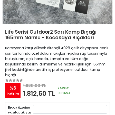
Life Serisi Outdoor2 Sarı Kamp Bıçağı
165mm Namlu - Kocakaya Bıçakları
Korozyona karşı yüksek dirençli 4028 çelik altyapısını, canlı
sarı tonlarında özel döküm akışkan epoksi sap tasarımıyla
buluşturan; açık havada, kampta ve tüm doğa
koşullarında kesim, dilimleme ve hazırlık işleri için 165mm
jilet keskinliğinde üretilmiş profesyonel outdoor kamp
bıçağı.
1.920,00 TL
%6
KARGO
1.812,60 TL
BEDAVA
indirim
Bıçak üzerine
yazılacak yazı