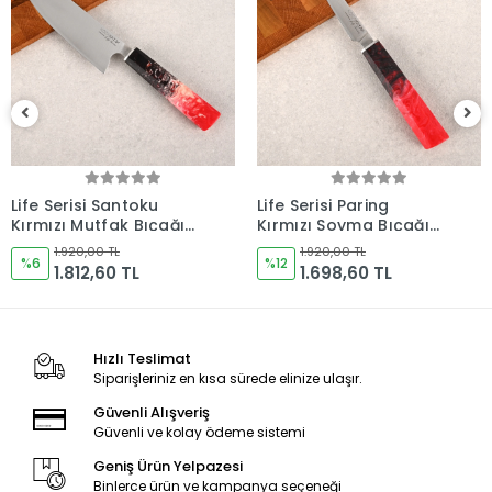
(1)
Life Serisi Paring
Life Serisi Outdoor2
Kırmızı Soyma Bıçağı
Kırmızı Kamp Bıçağı
120mm Namlu -
165mm Namlu -
1.920,00 TL
1.920,00 TL
Kocakaya Bıçakları
%12
Kocakaya Bıçakları
%6
1.698,60 TL
1.812,60 TL
Hızlı Teslimat
Siparişleriniz en kısa sürede elinize ulaşır.
Güvenli Alışveriş
Güvenli ve kolay ödeme sistemi
Geniş Ürün Yelpazesi
Binlerce ürün ve kampanya seçeneği