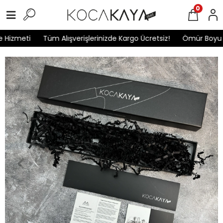
0
Hizmeti
Tüm Alışverişlerinizde Kargo Ücretsiz!
Ömür Boyu Ga