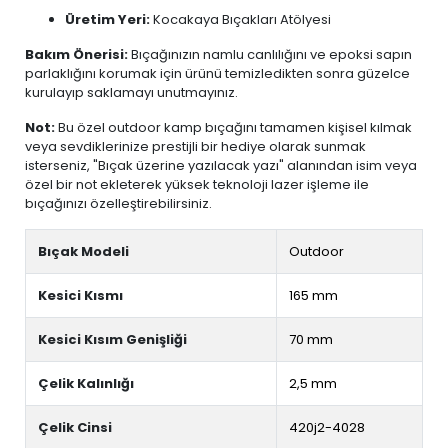
Üretim Yeri:
Kocakaya Bıçakları Atölyesi
Bakım Önerisi:
Bıçağınızın namlu canlılığını ve epoksi sapın
parlaklığını korumak için ürünü temizledikten sonra güzelce
kurulayıp saklamayı unutmayınız.
Not:
Bu özel outdoor kamp bıçağını tamamen kişisel kılmak
veya sevdiklerinize prestijli bir hediye olarak sunmak
isterseniz, "Bıçak üzerine yazılacak yazı" alanından isim veya
özel bir not ekleterek yüksek teknoloji lazer işleme ile
bıçağınızı özelleştirebilirsiniz.
Bıçak Modeli
Outdoor
Kesici Kısmı
165 mm
Kesici Kısım Genişliği
70 mm
Çelik Kalınlığı
2,5 mm
Çelik Cinsi
420j2-4028