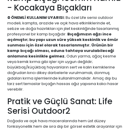
- Kocakaya Bıçakları
⛔
ÖNEMLİ KULLANIM UYARISI:
Bu özel Life serisi outdoor
modeli; kampta, arazide ve açık hava etkinliklerinde et,
sebze ve doğa hazırlıkları için jilet keskinliğinde tasarlanmış
profesyonel bir kamp bıçağıdır.
Bıçağımızın ağzı ince
açılmıştır; bu yapı uzun süre yüksek keskinlik ve ömür
sunması için özel olarak tasarlanmıştır. Ürünün bir
kamp bıçağı olması, oduna tahtaya vurulabileceği
anlamına kesinlikle gelmez.
Odun yarma, ağaç kesme
veya kemik kırma gibi işler için uygun değildir;
büyükbaş/küçükbaş hayvanların sert ve kalın kemiklerine
doğrudan kırıcı dikey darbelerle vurulmamalı, donmuş
gıdaları kırma işlemlerinde kullanılmamalıdır. Amaç dışı bu
tarz sert temaslar bıçağın hassas ağız yapısına kalıcı hasar
verebilir.
Pratik ve Güçlü Sanat: Life
Serisi Outdoor2
Doğada ve açık hava maceralarında hem üst düzey
fonksiyonellik hem de sıra dışı bir görsel estetik arayanlar için