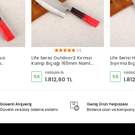
1)
Kırmızı
Life Serisi Honesuki Kırmızı
Life Serisi 
 Namlu
Sıyırma Bıçağı 225mm
Kırmızı 2
ı
Namlu - Kocakaya
Epoksi Sapl
1.920,00 TL
1.920,
Bıçakları
%6
%6
1.812,60 TL
1.81
Güvenli Alışveriş
Geniş Ürün Yelpazesi
Güvenli ve kolay ödeme sistemi
Binlerce ürün ve kampany