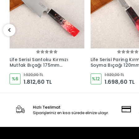
(
Life Serisi Paring Kırmızı
Life Serisi Outdoor2 
Soyma Bıçağı 120mm
Kamp Bıçağı 165mm
Namlu - Kocakaya
- Kocakaya Bıçaklar
1.920,00 TL
1.920,00 TL
Bıçakları
%12
%6
1.698,60 TL
1.812,60 TL
Hızlı Teslimat
Siparişleriniz en kısa sürede elinize ulaşır.