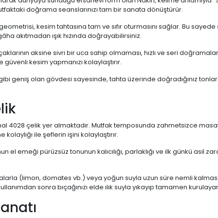
el olarak dünyaya sunduğu efsanevi form olan Nakiri, kelime anlamıyla 
mutfaktaki doğrama seanslarınızı tam bir sanata dönüştürür.
 geometrisi, kesim tahtasına tam ve sıfır oturmasını sağlar. Bu saye
ezgâha akıtmadan ışık hızında doğrayabilirsiniz.
aklarının aksine sivri bir uca sahip olmaması, hızlı ve seri doğrama
 güvenli kesim yapmanızı kolaylaştırır.
ı gibi geniş olan gövdesi sayesinde, tahta üzerinde doğradığınız ton
lik
al 4028 çelik yer almaktadır. Mutfak temposunda zahmetsizce masatlan
laylığı ile şeflerin işini kolaylaştırır.
n el emeği pürüzsüz tonunun kalıcılığı, parlaklığı ve ilk günkü asil 
dalarla (limon, domates vb.) veya yoğun suyla uzun süre nemli kalması 
kullanımdan sonra bıçağınızı elde ılık suyla yıkayıp tamamen kurulay
Sanatı