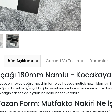
Ürün Açıklaması
Garanti Ve Teslimat
Yorumlar
e Bıçağı 180mm Namlu - Kocakaya 
i; sebze, meyve doğrama, dilimleme ve hassas mutfak hazırlıkları için j
ır değildir; büyükbaş/küçükbaş hayvanların sert ve kalın kemiklerine d
ıçağın hassas ağız yapısına kalıcı hasar verebilir.
azan Form: Mutfakta Nakiri Ne İ