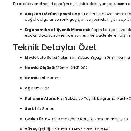
Bu profesyonel nakiri bıçağını eşsiz bir koleksiyon parçasına d
Akışkan Döküm Epoksi Sap:
Life serisine özel olarak 
doğal dalgalar ve renk geçişleri sayesinde hiçbir sap bi
Ergonomik ve Hijyenik Mimarisi:
Sapın kompakt ve ele
epoksi dokusu sayesinde su, nem ve bakterilere karşı 
Teknik Detaylar Özet
Model:
Life Serisi Nakiri Sarı Sebze Bıçağı 180mm Namlu
Namlu Ölçüsü:
180mm (NKR108)
Namlu Eni:
60mm
Ağırlık:
131gr
Kullanım Alanı:
Hızlı Sebze ve Yeşillik Doğrama, Push-
Seri:
Life Series
Çelik Türü:
4028 Korozyona Karşı Yüksek Dirençli Çelik
Yüzey İşçiliği:
Pürüzsüz Temiz Namlu Yüzeyi