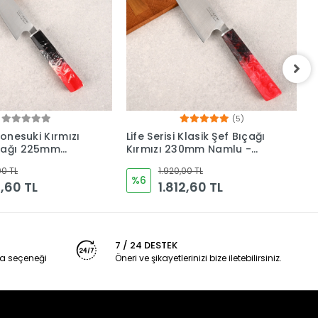
(5)
(1)
Klasik Şef Bıçağı
Life Serisi Small Chef Kırmızı
L
30mm Namlu -
Mutfak Bıçağı 165mm
K
ı
Namlu - Kocakaya
1
00 TL
1.920,00 TL
Bıçakları
B
%6
2,60 TL
1.812,60 TL
7 / 24 DESTEK
a seçeneği
Öneri ve şikayetlerinizi bize iletebilirsiniz.