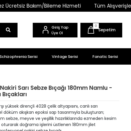
akım/Bileme Hizmeti
Tüm Alışverişlerinizde Kargo 
0
Giriş Yap
Sepetim
Üye Ol
Schizophrenia Serisi
Vintage Serisi
Fanatic Serisi
si Nakiri Sarı Sebze Bıçağı 180mm Namlu -
Bıçakları
ı yüksek dirençli 4028 çelik altyapısını, canlı sarı
el döküm akışkan epoksi sap tasarımıyla buluşturan;
m sebze, meyve ve yeşillik hazırlıklarında ezmeden kesim
r oturarak doğrama işlerini üstlenen 180mm jilet
profesyonel nakiri sebze bıçağı.