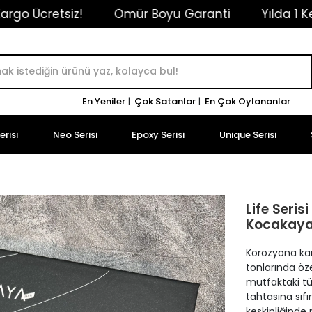
!
Ömür Boyu Garanti
Yılda 1 Kez Ücretsiz B
En Yeniler
|
Çok Satanlar
|
En Çok Oylananlar
risi
Neo Serisi
Epoxy Serisi
Unique Serisi
Life Seri
Kocakaya 
Korozyona karş
tonlarında öz
mutfaktaki tü
tahtasına sıfı
keskinliğinde 