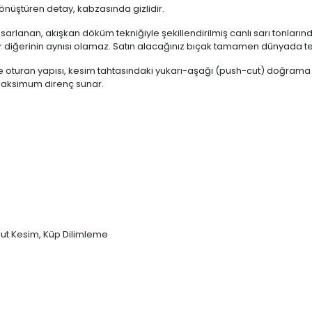
önüştüren detay, kabzasında gizlidir.
tasarlanan, akışkan döküm tekniğiyle şekillendirilmiş canlı sarı tonları
r diğerinin aynısı olamaz. Satın alacağınız bıçak tamamen dünyada tek
 oturan yapısı, kesim tahtasındaki yukarı-aşağı (push-cut) doğrama
maksimum direnç sunar.
Cut Kesim, Küp Dilimleme