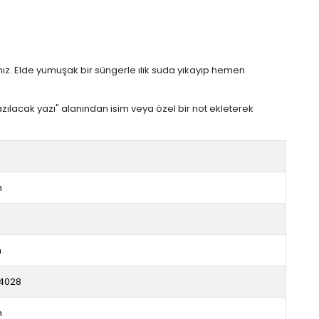
nız. Elde yumuşak bir süngerle ılık suda yıkayıp hemen
azılacak yazı" alanından isim veya özel bir not ekleterek
m
m
4028
m