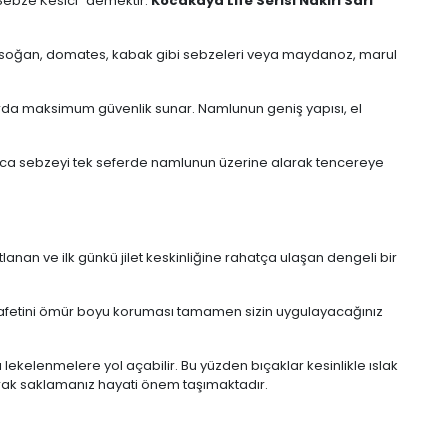
"Sebze Kesici" demektir.
Kocakaya Life Serisi Nakiri Sarı
de soğan, domates, kabak gibi sebzeleri veya maydanoz, marul
larda maksimum güvenlik sunar. Namlunun geniş yapısı, el
larca sebzeyi tek seferde namlunun üzerine alarak tencereye
an ve ilk günkü jilet keskinliğine rahatça ulaşan dengeli bir
zarafetini ömür boyu koruması tamamen sizin uygulayacağınız
lekelenmelere yol açabilir. Bu yüzden bıçaklar kesinlikle ıslak
arak saklamanız hayati önem taşımaktadır.