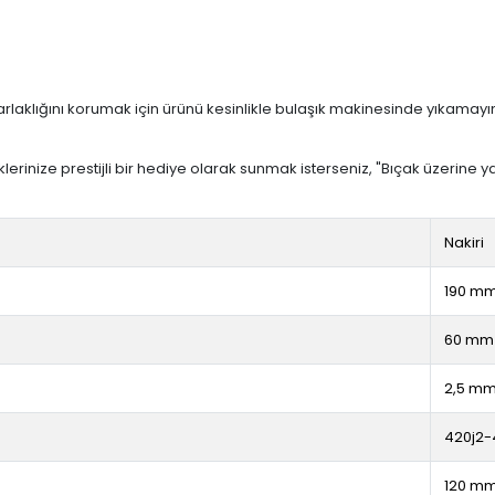
parlaklığını korumak için ürünü kesinlikle bulaşık makinesinde yıkamayı
erinize prestijli bir hediye olarak sunmak isterseniz, "Bıçak üzerine y
Nakiri
190 m
60 mm
2,5 m
420j2-
120 m