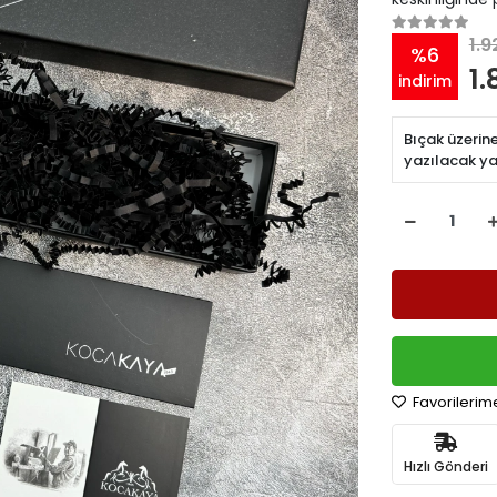
1.9
%6
1.
indirim
Bıçak üzerin
yazılacak ya
Favorilerim
Hızlı Gönderi