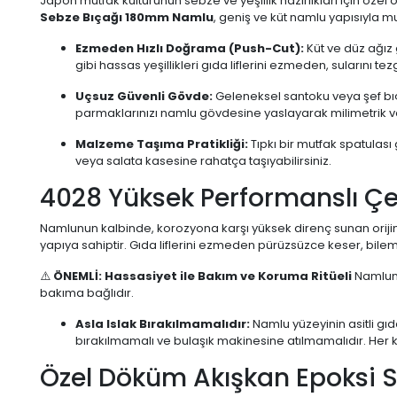
Japon mutfak kültürünün sebze ve yeşillik hazırlıkları için öz
Sebze Bıçağı 180mm Namlu
, geniş ve küt namlu yapısıyla 
Ezmeden Hızlı Doğrama (Push-Cut):
Küt ve düz ağız
gibi hassas yeşillikleri gıda liflerini ezmeden, sularını t
Uçsuz Güvenli Gövde:
Geleneksel santoku veya şef bıç
parmaklarınızı namlu gövdesine yaslayarak milimetrik ve
Malzeme Taşıma Pratikliği:
Tıpkı bir mutfak spatulas
veya salata kasesine rahatça taşıyabilirsiniz.
4028 Yüksek Performanslı Çe
Namlunun kalbinde, korozyona karşı yüksek direnç sunan orijin
yapıya sahiptir. Gıda liflerini ezmeden pürüzsüzce keser, bileme ko
⚠️
ÖNEMLİ: Hassasiyet ile Bakım ve Koruma Ritüeli
Namlunu
bakıma bağlıdır.
Asla Islak Bırakılmamalıdır:
Namlu yüzeyinin asitli gı
bırakılmamalı ve bulaşık makinesine atılmamalıdır. Her 
Özel Döküm Akışkan Epoksi 