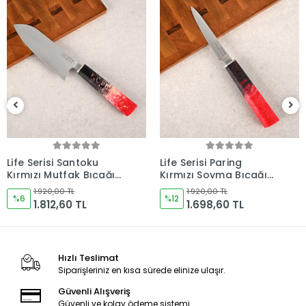
(1)
Life Serisi Paring
Life Serisi Outdoor2
Kırmızı Soyma Bıçağı
Kırmızı Kamp Bıçağı
120mm Namlu -
165mm Namlu -
1.920,00 TL
1.920,00 TL
Kocakaya Bıçakları
%12
Kocakaya Bıçakları
%6
1.698,60 TL
1.812,60 TL
Hızlı Teslimat
Siparişleriniz en kısa sürede elinize ulaşır.
Güvenli Alışveriş
Güvenli ve kolay ödeme sistemi