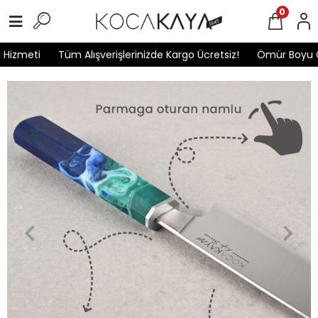
0
zmeti
Tüm Alışverişlerinizde Kargo Ücretsiz!
Ömür Boyu Gar