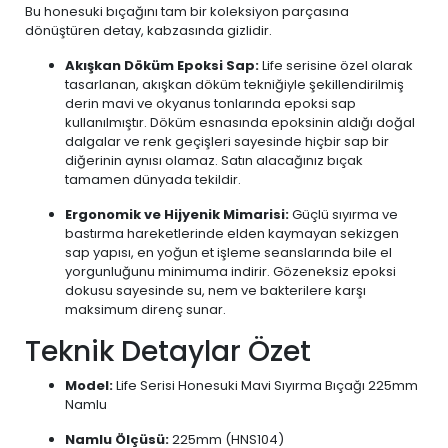
Bu honesuki bıçağını tam bir koleksiyon parçasına
dönüştüren detay, kabzasında gizlidir.
Akışkan Döküm Epoksi Sap:
Life serisine özel olarak
tasarlanan, akışkan döküm tekniğiyle şekillendirilmiş
derin mavi ve okyanus tonlarında epoksi sap
kullanılmıştır. Döküm esnasında epoksinin aldığı doğal
dalgalar ve renk geçişleri sayesinde hiçbir sap bir
diğerinin aynısı olamaz. Satın alacağınız bıçak
tamamen dünyada tekildir.
Ergonomik ve Hijyenik Mimarisi:
Güçlü sıyırma ve
bastırma hareketlerinde elden kaymayan sekizgen
sap yapısı, en yoğun et işleme seanslarında bile el
yorgunluğunu minimuma indirir. Gözeneksiz epoksi
dokusu sayesinde su, nem ve bakterilere karşı
maksimum direnç sunar.
Teknik Detaylar Özet
Model:
Life Serisi Honesuki Mavi Sıyırma Bıçağı 225mm
Namlu
Namlu Ölçüsü:
225mm (HNS104)