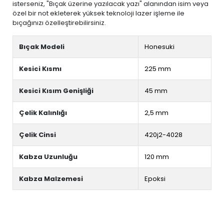
isterseniz, "Bıçak üzerine yazılacak yazı" alanından isim veya
özel bir not ekleterek yüksek teknoloji lazer işleme ile
bıçağınızı özelleştirebilirsiniz.
Bıçak Modeli
Honesuki
Kesici Kısmı
225 mm
Kesici Kısım Genişliği
45 mm
Çelik Kalınlığı
2,5 mm
Çelik Cinsi
420j2-4028
Kabza Uzunluğu
120 mm
Kabza Malzemesi
Epoksi