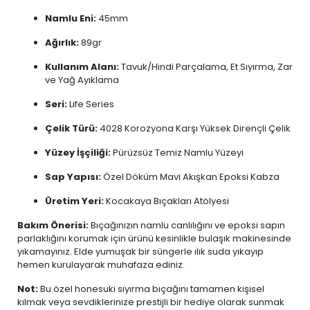
Namlu Eni:
45mm
Ağırlık:
89gr
Kullanım Alanı:
Tavuk/Hindi Parçalama, Et Sıyırma, Zar
ve Yağ Ayıklama
Seri:
Life Series
Çelik Türü:
4028 Korozyona Karşı Yüksek Dirençli Çelik
Yüzey İşçiliği:
Pürüzsüz Temiz Namlu Yüzeyi
Sap Yapısı:
Özel Döküm Mavi Akışkan Epoksi Kabza
Üretim Yeri:
Kocakaya Bıçakları Atölyesi
Bakım Önerisi:
Bıçağınızın namlu canlılığını ve epoksi sapın
parlaklığını korumak için ürünü kesinlikle bulaşık makinesinde
yıkamayınız. Elde yumuşak bir süngerle ılık suda yıkayıp
hemen kurulayarak muhafaza ediniz.
Not:
Bu özel honesuki sıyırma bıçağını tamamen kişisel
kılmak veya sevdiklerinize prestijli bir hediye olarak sunmak