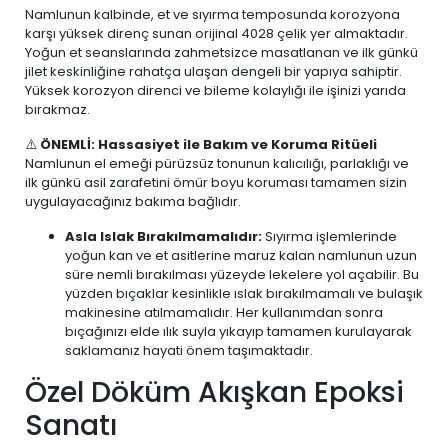
Namlunun kalbinde, et ve sıyırma temposunda korozyona
karşı yüksek direnç sunan orijinal 4028 çelik yer almaktadır.
Yoğun et seanslarında zahmetsizce masatlanan ve ilk günkü
jilet keskinliğine rahatça ulaşan dengeli bir yapıya sahiptir.
Yüksek korozyon direnci ve bileme kolaylığı ile işinizi yarıda
bırakmaz.
⚠️
ÖNEMLİ: Hassasiyet ile Bakım ve Koruma Ritüeli
Namlunun el emeği pürüzsüz tonunun kalıcılığı, parlaklığı ve
ilk günkü asil zarafetini ömür boyu koruması tamamen sizin
uygulayacağınız bakıma bağlıdır.
Asla Islak Bırakılmamalıdır:
Sıyırma işlemlerinde
yoğun kan ve et asitlerine maruz kalan namlunun uzun
süre nemli bırakılması yüzeyde lekelere yol açabilir. Bu
yüzden bıçaklar kesinlikle ıslak bırakılmamalı ve bulaşık
makinesine atılmamalıdır. Her kullanımdan sonra
bıçağınızı elde ılık suyla yıkayıp tamamen kurulayarak
saklamanız hayati önem taşımaktadır.
Özel Döküm Akışkan Epoksi
Sanatı