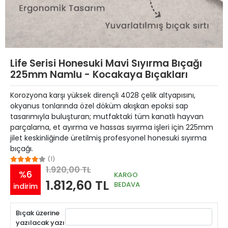
Life Serisi Honesuki Mavi Sıyırma Bıçağı
225mm Namlu - Kocakaya Bıçakları
Korozyona karşı yüksek dirençli 4028 çelik altyapısını,
okyanus tonlarında özel döküm akışkan epoksi sap
tasarımıyla buluşturan; mutfaktaki tüm kanatlı hayvan
parçalama, et ayırma ve hassas sıyırma işleri için 225mm
jilet keskinliğinde üretilmiş profesyonel honesuki sıyırma
bıçağı.
(1)
1.920,00 TL
%6
KARGO
1.812,60 TL
BEDAVA
indirim
Bıçak üzerine
yazılacak yazı