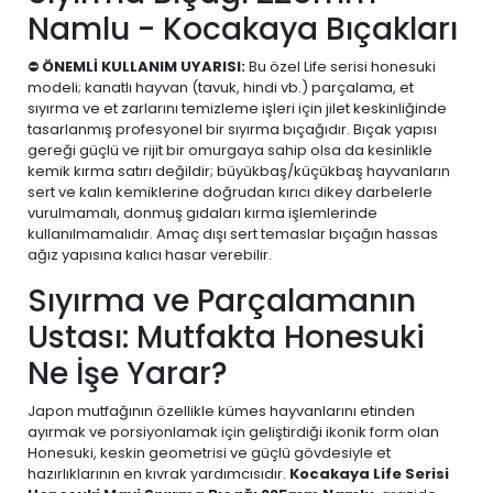
Namlu - Kocakaya Bıçakları
⛔
ÖNEMLİ KULLANIM UYARISI:
Bu özel Life serisi honesuki
modeli; kanatlı hayvan (tavuk, hindi vb.) parçalama, et
sıyırma ve et zarlarını temizleme işleri için jilet keskinliğinde
tasarlanmış profesyonel bir sıyırma bıçağıdır. Bıçak yapısı
gereği güçlü ve rijit bir omurgaya sahip olsa da kesinlikle
kemik kırma satırı değildir; büyükbaş/küçükbaş hayvanların
sert ve kalın kemiklerine doğrudan kırıcı dikey darbelerle
vurulmamalı, donmuş gıdaları kırma işlemlerinde
kullanılmamalıdır. Amaç dışı sert temaslar bıçağın hassas
ağız yapısına kalıcı hasar verebilir.
Sıyırma ve Parçalamanın
Ustası: Mutfakta Honesuki
Ne İşe Yarar?
Japon mutfağının özellikle kümes hayvanlarını etinden
ayırmak ve porsiyonlamak için geliştirdiği ikonik form olan
Honesuki, keskin geometrisi ve güçlü gövdesiyle et
hazırlıklarının en kıvrak yardımcısıdır.
Kocakaya Life Serisi