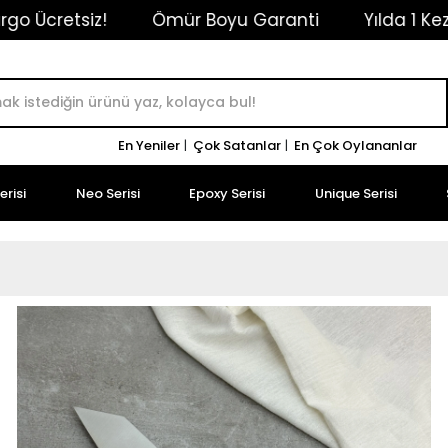
 Boyu Garanti
Yılda 1 Kez Ücretsiz Bakım/Bileme
En Yeniler
|
Çok Satanlar
|
En Çok Oylananlar
risi
Neo Serisi
Epoxy Serisi
Unique Serisi