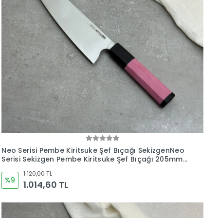
Neo Serisi Pembe Kiritsuke Şef Bıçağı SekizgenNeo
Serisi Sekizgen Pembe Kiritsuke Şef Bıçağı 205mm
Namlu - Kocakaya El Yapımı Şef Bıçakları
1.120,00 TL
%9
1.014,60 TL