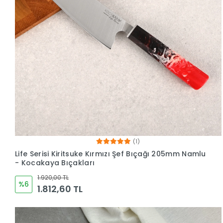
(1)
Life Serisi Kiritsuke Kırmızı Şef Bıçağı 205mm Namlu
- Kocakaya Bıçakları
1.920,00 TL
%6
1.812,60 TL