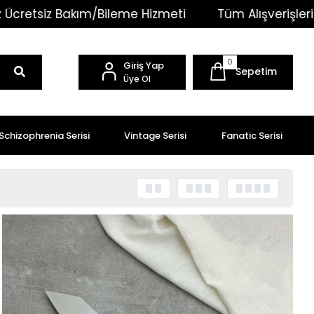
 Hizmeti
Tüm Alışverişlerinizde Kargo Ücretsiz!
0
Giriş Yap
Sepetim
Üye Ol
Schizophrenia Serisi
Vintage Serisi
Fanatic Serisi