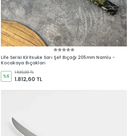
Life Serisi Kiritsuke Sarı Şef Bıçağı 205mm Namlu -
Kocakaya Bıçakları
1.920,00 TL
%6
1.812,60 TL