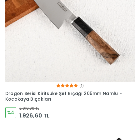
(1)
Dragon Serisi Kiritsuke Şef Bıçağı 205mm Namlu -
Kocakaya Bıçakları
2.010,00 TL
%4
1.926,60 TL