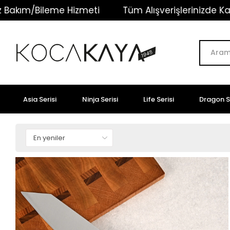
Tüm Alışverişlerinizde Kargo Ücretsiz!
Ömür
Asia Serisi
Ninja Serisi
Life Serisi
Dragon Se