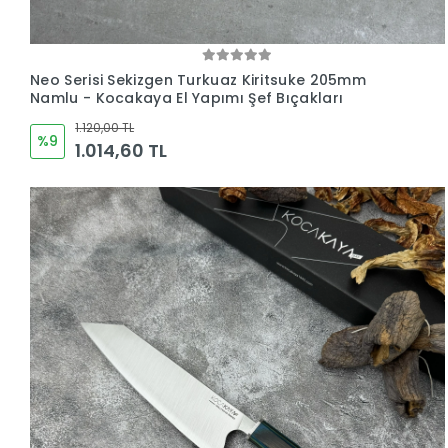
Neo Serisi Sekizgen Turkuaz Kiritsuke 205mm
Namlu - Kocakaya El Yapımı Şef Bıçakları
1.120,00 TL
%9
1.014,60 TL