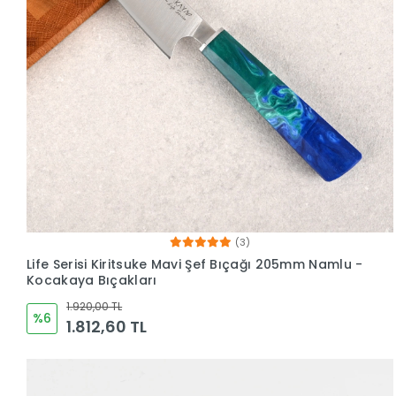
(3)
Life Serisi Kiritsuke Mavi Şef Bıçağı 205mm Namlu -
Kocakaya Bıçakları
1.920,00 TL
%6
1.812,60 TL