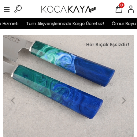
0
Hizmeti
Tüm Alışverişlerinizde Kargo Ücretsiz!
Ömür Boyu Ga