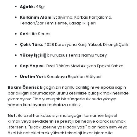
Ağırlık:
43gr
Kullanım Alanı:
Et Sıyırma, Karkas Parçalama,
Tendon/Zar Temizleme, Kasaplık İşleri
Seri:
Life Series
Çelik Türü:
4028 Korozyona Karşı Yüksek Dirençli Çelik
Yüzey İşçiliği:
Pürüzsüz Temiz Namlu Yüzeyi
Sap Yapısı:
Özel Döküm Mavi Akışkan Epoksi Kabza
Üretim Yeri:
Kocakaya Bıçakları Atölyesi
Bakım Önerisi:
Bıçağınızın namlu canlılığını ve epoksi sapın
parlaklığını korumak için ürünü kesinlikle bulaşık makinesinde
yıkamayınız. Elde yumuşak bir süngerle ılık suda yıkayıp
hemen kurulayarak muhafaza ediniz.
Not:
Bu özel hankotsu sıyırma bıçağını tamamen kişisel
kılmak veya sevdiklerinize prestijli bir hediye olarak sunmak
isterseniz, "Bıçak üzerine yazılacak yazı" alanından isim veya
özel bir not ekleterek yüksek teknoloji lazer işleme ile