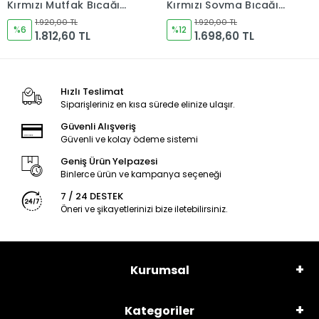
Kırmızı Soyma Bıçağı
Kırmızı Kamp Bıçağı
120mm Namlu -
165mm Namlu -
1.920,00 TL
1.920,00 TL
Kocakaya Bıçakları
%12
Kocakaya Bıçakları
%6
1.698,60 TL
1.812,60 TL
Hızlı Teslimat
Siparişleriniz en kısa sürede elinize ulaşır.
Güvenli Alışveriş
Güvenli ve kolay ödeme sistemi
Geniş Ürün Yelpazesi
Binlerce ürün ve kampanya seçeneği
7 / 24 DESTEK
Öneri ve şikayetlerinizi bize iletebilirsiniz.
Kurumsal
Kategoriler