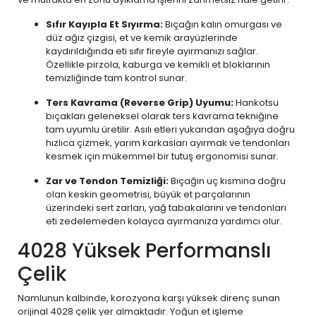
Sıfır Kayıpla Et Sıyırma:
Bıçağın kalın omurgası ve
düz ağız çizgisi, et ve kemik arayüzlerinde
kaydırıldığında eti sıfır fireyle ayırmanızı sağlar.
Özellikle pirzola, kaburga ve kemikli et bloklarının
temizliğinde tam kontrol sunar.
Ters Kavrama (Reverse Grip) Uyumu:
Hankotsu
bıçakları geleneksel olarak ters kavrama tekniğine
tam uyumlu üretilir. Asılı etleri yukarıdan aşağıya doğru
hızlıca çizmek, yarım karkasları ayırmak ve tendonları
kesmek için mükemmel bir tutuş ergonomisi sunar.
Zar ve Tendon Temizliği:
Bıçağın uç kısmına doğru
olan keskin geometrisi, büyük et parçalarının
üzerindeki sert zarları, yağ tabakalarını ve tendonları
eti zedelemeden kolayca ayırmanıza yardımcı olur.
4028 Yüksek Performanslı
Çelik
Namlunun kalbinde, korozyona karşı yüksek direnç sunan
orijinal 4028 çelik yer almaktadır. Yoğun et işleme