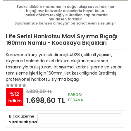
Life Serisi Hankotsu Mavi Sıyırma Bıçağı
160mm Namlu - Kocakaya Bıçakları
Korozyona karşı yüksek dirençli 4028 çelik altyapısını,
okyanus tonlarında özel döküm akışkan epoksi sap
tasarımıyla buluşturan; et sıyırma, karkas işleme ve zarları
temizleme işleri için 160mm jilet keskinliğinde üretilmiş
profesyonel hankotsu sıyırma bıçağı.
1.920,00 TL
%12
KARGO
1.698,60 TL
BEDAVA
indirim
Bıçak üzerine
yazılacak yazı