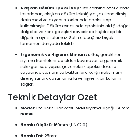
Akışkan Döküm Epoksi Sap:
Life serisine özel olarak
tasarlanan, akışkan döküm tekniğiyle şekillendirilmiş
derin mavi ve okyanus tonlarında epoksi sap
kullanılmıştır. Döküm esnasında epoksinin aldığı doğal
dalgalar ve renk geçişleri sayesinde hiçbir sap bir
diğerinin aynısı olamaz. Satın alacağınız bıçak
tamamen dünyada tekildir.
Ergonomik ve Hijyenik Mimarisi:
Güç gerektiren
sıyırma hamlelerinde elden kaymayan ergonomik
sekizgen sap yapısı, gözeneksiz epoksi dokusu
sayesinde su, nem ve bakterilere karşı maksimum
direnç sunarak uzun ömürlü ve hijyenik bir kullanım
sağlar.
Teknik Detaylar Özet
Model:
Life Serisi Hankotsu Mavi Sıyırma Bıçağı 160mm
Namlu
Namlu Ölçüsü:
160mm (HNK210)
Namlu Eni:
25mm