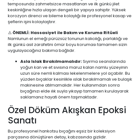
temposunda zahmetsizce masatlanan ve ilk günkü jilet
keskinliğine hızla ulaşan dengeli bir yapıya sahiptir. Yüksek
korozyon direnci ve bileme kolaylığı ile profesyonel kasap ve
şeflerin işini kolaylaştırır.
⚠️
ÖNEMLİ: Hassasiyet ile Bakım ve Koruma Ritüeli
Namlunun el emeği pürüzsüz tonunun kalıcılığı, parlaklığı ve
ilk günkü asil zarafetini ömür boyu koruması tamamen sizin
uygulayacağınız bakıma bağlıdır.
Asla Islak Bırakılmamalıdır:
Sıyırma seanslarında
yoğun kan ve et sıvısına maruz kalan namlu yüzeyinin
uzun süre nemli kalması lekelenmelere yol açabilir. Bu
yüzden bıçaklar kesinlikle ıslak bırakılmamalı ve bulaşık
makinesine atılmamalıdır. Her kullanımdan sonra
bıçağınızı elde ılık suyla yıkayıp tamamen kurulayarak
saklamanız hayati önem taşımaktadır.
Özel Döküm Akışkan Epoksi
Sanatı
Bu profesyonel hankotsu bıçağını eşsiz bir koleksiyon
parçasına dönüştüren detay, kabzasında gizlidir.