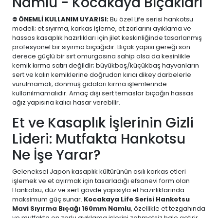
Namlu - Kocakaya Bıçakları
⛔
ÖNEMLİ KULLANIM UYARISI:
Bu özel Life serisi hankotsu
modeli; et sıyırma, karkas işleme, et zarlarını ayıklama ve
hassas kasaplık hazırlıkları için jilet keskinliğinde tasarlanmış
profesyonel bir sıyırma bıçağıdır. Bıçak yapısı gereği son
derece güçlü bir sırt omurgasına sahip olsa da kesinlikle
kemik kırma satırı değildir; büyükbaş/küçükbaş hayvanların
sert ve kalın kemiklerine doğrudan kırıcı dikey darbelerle
vurulmamalı, donmuş gıdaları kırma işlemlerinde
kullanılmamalıdır. Amaç dışı sert temaslar bıçağın hassas
ağız yapısına kalıcı hasar verebilir.
Et ve Kasaplık İşlerinin Gizli
Lideri: Mutfakta Hankotsu
Ne İşe Yarar?
Geleneksel Japon kasaplık kültürünün asılı karkas etleri
işlemek ve et ayırmak için tasarladığı efsanevi form olan
Hankotsu, düz ve sert gövde yapısıyla et hazırlıklarında
maksimum güç sunar.
Kocakaya Life Serisi Hankotsu
Mavi Sıyırma Bıçağı 160mm Namlu
, özellikle et tezgahında
ve mutfakta en zorlu ayıklama işlerini zahmetsiz hale getirir.