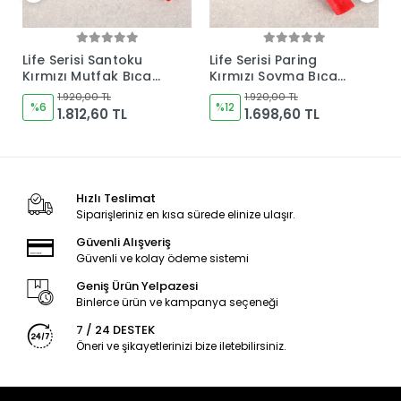
Life Serisi Santoku
Life Serisi Paring
Kırmızı Mutfak Bıçağı
Kırmızı Soyma Bıçağı
175mm Namlu -
120mm Namlu -
1.920,00 TL
1.920,00 TL
Kocakaya Bıçakları
%6
Kocakaya Bıçakları
%12
1.812,60 TL
1.698,60 TL
Hızlı Teslimat
Siparişleriniz en kısa sürede elinize ulaşır.
Güvenli Alışveriş
Güvenli ve kolay ödeme sistemi
Geniş Ürün Yelpazesi
Binlerce ürün ve kampanya seçeneği
7 / 24 DESTEK
Öneri ve şikayetlerinizi bize iletebilirsiniz.