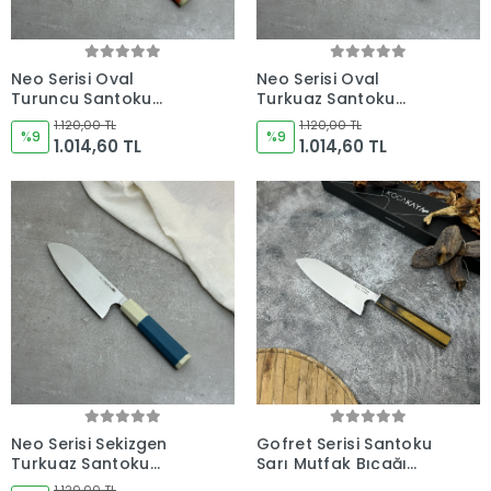
Neo Serisi Oval
Neo Serisi Oval
Turuncu Santoku
Turkuaz Santoku
180mm Namlu -
180mm Namlu -
1.120,00 TL
1.120,00 TL
Kocakaya El Yapımı
%9
Kocakaya El Yapımı
%9
1.014,60 TL
1.014,60 TL
Şef Bıçakları
Şef Bıçakları
Neo Serisi Sekizgen
Gofret Serisi Santoku
Turkuaz Santoku
Sarı Mutfak Bıçağı
180mm Namlu -
175mm Namlu -
1.120,00 TL