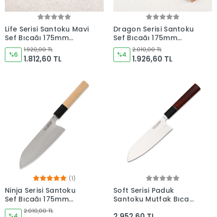
Life Serisi Santoku Mavi
Dragon Serisi Santoku
Şef Bıçağı 175mm
Şef Bıçağı 175mm
Namlu - Kocakaya
Namlu - Kocakaya
1.920,00 TL
2.010,00 TL
Bıçakları
%6
Bıçakları
%4
1.812,60 TL
1.926,60 TL
(1)
Ninja Serisi Santoku
Soft Serisi Paduk
Şef Bıçağı 175mm
Santoku Mutfak Bıçağı
Namlu - Kocakaya
175mm Namlu -
2.010,00 TL
2.952,60 TL
Bıçakları
%4
Kocakaya Bıçakları