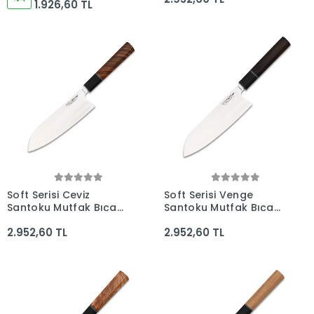
1.926,60 TL
Soft Serisi Ceviz
Soft Serisi Venge
Santoku Mutfak Bıçağı
Santoku Mutfak Bıçağı
175mm Namlu -
175mm Namlu -
2.952,60 TL
2.952,60 TL
Kocakaya Bıçakları
Kocakaya Bıçakları