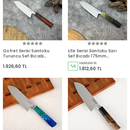
Gofret Serisi Santoku
Life Serisi Santoku Sarı
Turuncu Şef Bıçağı
Şef Bıçağı 175mm
175mm Namlu -
Namlu - Kocakaya
1.920,00 TL
1.926,60 TL
Kocakaya Bıçakları
Bıçakları
%6
1.812,60 TL