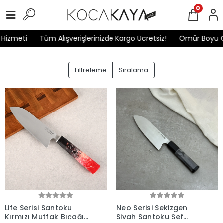
0
meti
Tüm Alışverişlerinizde Kargo Ücretsiz!
Ömür Boyu Gara
Filtreleme
Sıralama
Life Serisi Santoku
Neo Serisi Sekizgen
Kırmızı Mutfak Bıçağı
Siyah Santoku Şef