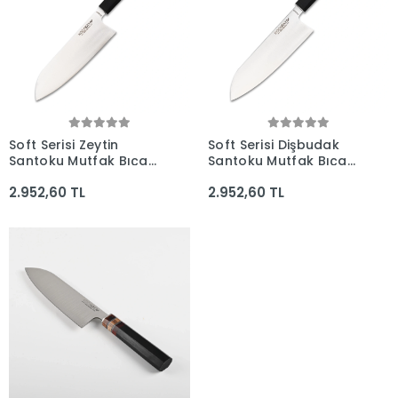
Soft Serisi Zeytin
Soft Serisi Dişbudak
Santoku Mutfak Bıçağı
Santoku Mutfak Bıçağı
175mm Namlu -
175mm Namlu -
2.952,60 TL
2.952,60 TL
Kocakaya Bıçakları
Kocakaya Bıçakları