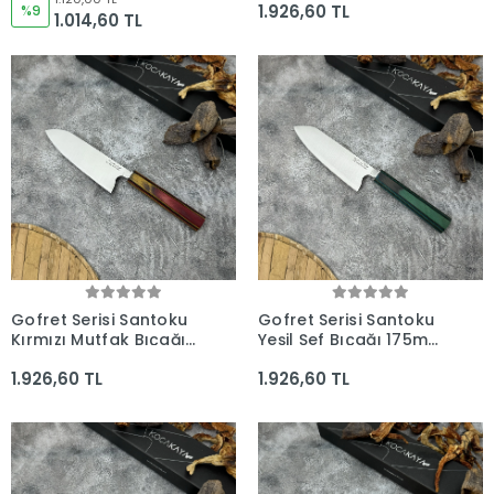
1.926,60 TL
Kocakaya El Yapımı
%9
Kocakaya Bıçakları
1.014,60 TL
Şef Bıçakları
Gofret Serisi Santoku
Gofret Serisi Santoku
Kırmızı Mutfak Bıçağı
Yeşil Şef Bıçağı 175mm
175mm Namlu -
Namlu - Kocakaya
1.926,60 TL
1.926,60 TL
Kocakaya Bıçakları
Bıçakları