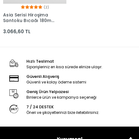
(2)
Asia Serisi Hiroşima
Santoku Bıçağı 180mm
Namlu - Kocakaya
3.066,60 TL
Bıçakları
Hızlı Teslimat
Siparişleriniz en kısa sürede elinize ulaşır.
Güvenli Alışveriş
Güvenli ve kolay ödeme sistemi
Geniş Ürün Yelpazesi
Binlerce ürün ve kampanya seçeneği
7 / 24 DESTEK
Öneri ve şikayetlerinizi bize iletebilirsiniz.