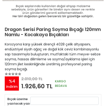
Dragon Serisi Paring Soyma Bıçağı 120mm
Namlu - Kocakaya Bıçakları
Korozyona karşı yüksek dirençli 4028 çelik altyapısını,
endüstriyel siyah ağaç ve doğal kök ceviz kombinasyonlu
sap tasarımıyla buluşturan; mutfaktaki tüm meyve-sebze
soyma, hassas dilimleme ve soyma/ayıklama işleri için
120mm jilet keskinliğinde üretilmiş profesyonel paring
soyma bıçağı.
2.010,00 TL
%4
KARGO
1.926,60 TL
BEDAVA
indirim
Bıçak üzerine
yazılacak yazı