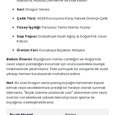
Ayıklama, Hassas Dilimleme ve Elde Kesim
Seri:
Dragon Series
Çelik Türü:
4028 Korozyona Karşı Yüksek Dirençli Çelik
Yüzey İşçiliği:
Pürüzsüz Temiz Namlu Yüzeyi
Sap Yapısı:
Endüstriyel Siyah Ağaç & Doğal Kök Ceviz
Kabza
Üretim Yeri:
Kocakaya Bıçakları Atölyesi
Bakım Önerisi:
Bıçağınızın namlu canlılığını ve doğal kök
ceviz sapın parlaklığını korumak için ürünü kesinlikle bulaşık
makinesinde yıkamayınız. Elde yumuşak bir süngerle ılık suda
yıkayıp hemen kurulayarak muhafaza ediniz.
Not:
Bu özel Dragon serisi paring bıçağını tamamen kişisel
kılmak veya sevdiklerinize prestijli bir hediye olarak sunmak
isterseniz, "Bıçak üzerine yazılacak yazı" alanından isim veya
özel bir not ekleterek yüksek teknoloji lazer işleme ile
bıçağınızı özelleştirebilirsiniz.
Bıçak Modeli
Paring