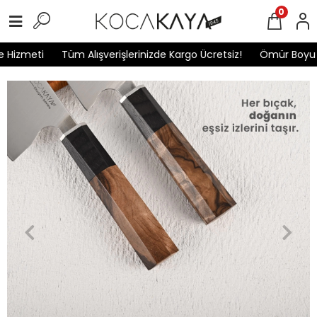
0
Hizmeti
Tüm Alışverişlerinizde Kargo Ücretsiz!
Ömür Boyu Ga