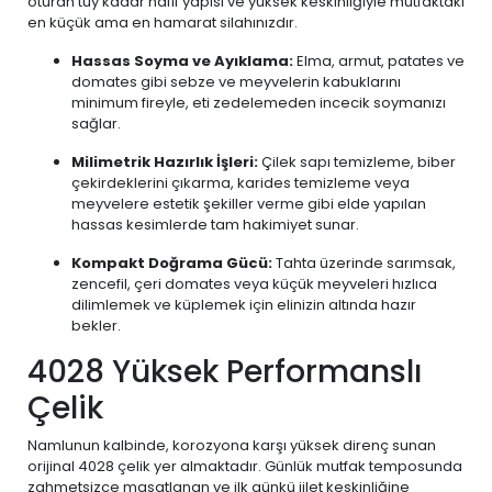
oturan tüy kadar hafif yapısı ve yüksek keskinliğiyle mutfaktaki
en küçük ama en hamarat silahınızdır.
Hassas Soyma ve Ayıklama:
Elma, armut, patates ve
domates gibi sebze ve meyvelerin kabuklarını
minimum fireyle, eti zedelemeden incecik soymanızı
sağlar.
Milimetrik Hazırlık İşleri:
Çilek sapı temizleme, biber
çekirdeklerini çıkarma, karides temizleme veya
meyvelere estetik şekiller verme gibi elde yapılan
hassas kesimlerde tam hakimiyet sunar.
Kompakt Doğrama Gücü:
Tahta üzerinde sarımsak,
zencefil, çeri domates veya küçük meyveleri hızlıca
dilimlemek ve küplemek için elinizin altında hazır
bekler.
4028 Yüksek Performanslı
Çelik
Namlunun kalbinde, korozyona karşı yüksek direnç sunan
orijinal 4028 çelik yer almaktadır. Günlük mutfak temposunda
zahmetsizce masatlanan ve ilk günkü jilet keskinliğine