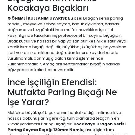
Kocakaya Bıçakları
⛔
ÖNEMLİ KULLANIM UYARISI:
Bu özel Dragon serisi paring
modeli; meyve ve sebze soyma, kabuk ayıklama, hassas
doğrama ve tezgâhtaki ince mutfak hazırlıkları için jilet
keskinliğinde tasarlanmış profesyonel bir soyma bıçağıdır.
Bıçak küçük ve hassas bir yapıya sahiptir; kesinlikle satır veya
kemik kırma bıçağı değildir, büyükbaş/küçükbaş hayvanların
sert ve kalın kemiklerine doğrudan kırıcı dikey darbelerle
vurulmamalı, donmuş gıdaları kırma işlemlerinde
kullanılmamalıdır. Amaç dışı sert temaslar bıçağın hassas
ağız yapısına kalıcı hasar verebilir.
İnce İşçiliğin Efendisi:
Mutfakta Paring Bıçağı Ne
İşe Yarar?
Mutfakta büyük şef bıçaklarının hantal kaldığı, milimetrik ve
hassas dokunuşların gerektiği tüm alanlarda tezgâhın en
kıvrak yardımcısı Paring Bıçağıdır.
Kocakaya Dragon Serisi
Paring Soyma Bıçağı 120mm Namlu
, avuç içine tam