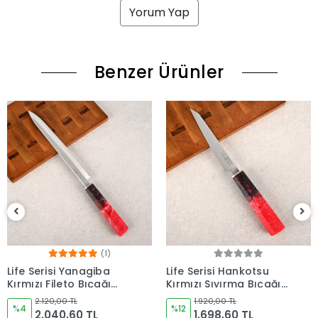
Yorum Yap
Benzer Ürünler
Life Serisi Hankotsu
Life Serisi Fileto Kırmızı
Kırmızı Sıyırma Bıçağı
Bıçağı 210mm Namlu -
160mm Namlu -
Kocakaya Bıçakları
1.920,00 TL
2.120,00 TL
Kocakaya Bıçakları
%12
%9
1.698,60 TL
1.926,60 TL