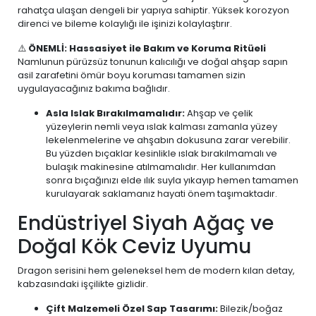
rahatça ulaşan dengeli bir yapıya sahiptir. Yüksek korozyon
direnci ve bileme kolaylığı ile işinizi kolaylaştırır.
⚠️
ÖNEMLİ: Hassasiyet ile Bakım ve Koruma Ritüeli
Namlunun pürüzsüz tonunun kalıcılığı ve doğal ahşap sapın
asil zarafetini ömür boyu koruması tamamen sizin
uygulayacağınız bakıma bağlıdır.
Asla Islak Bırakılmamalıdır:
Ahşap ve çelik
yüzeylerin nemli veya ıslak kalması zamanla yüzey
lekelenmelerine ve ahşabın dokusuna zarar verebilir.
Bu yüzden bıçaklar kesinlikle ıslak bırakılmamalı ve
bulaşık makinesine atılmamalıdır. Her kullanımdan
sonra bıçağınızı elde ılık suyla yıkayıp hemen tamamen
kurulayarak saklamanız hayati önem taşımaktadır.
Endüstriyel Siyah Ağaç ve
Doğal Kök Ceviz Uyumu
Dragon serisini hem geleneksel hem de modern kılan detay,
kabzasındaki işçilikte gizlidir.
Çift Malzemeli Özel Sap Tasarımı:
Bilezik/boğaz