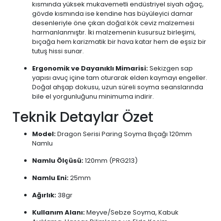
kısmında yüksek mukavemetli endüstriyel siyah ağaç,
gövde kısmında ise kendine has büyüleyici damar
desenleriyle öne çıkan doğal kök ceviz malzemesi
harmanlanmıştır. İki malzemenin kusursuz birleşimi,
bıçağa hem karizmatik bir hava katar hem de eşsiz bir
tutuş hissi sunar.
Ergonomik ve Dayanıklı Mimarisi:
Sekizgen sap
yapısı avuç içine tam oturarak elden kaymayı engeller.
Doğal ahşap dokusu, uzun süreli soyma seanslarında
bile el yorgunluğunu minimuma indirir.
Teknik Detaylar Özet
Model:
Dragon Serisi Paring Soyma Bıçağı 120mm
Namlu
Namlu Ölçüsü:
120mm (PRG213)
Namlu Eni:
25mm
Ağırlık:
38gr
Kullanım Alanı:
Meyve/Sebze Soyma, Kabuk