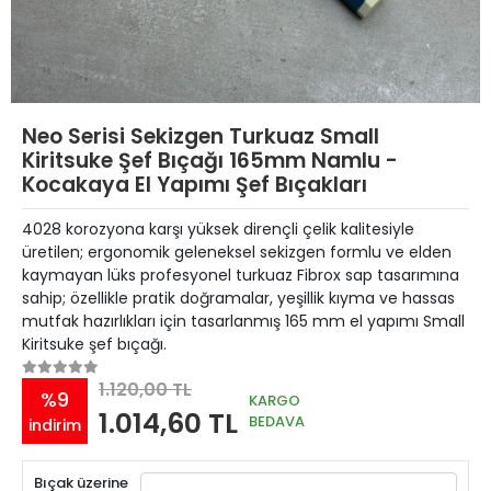
Neo Serisi Sekizgen Turkuaz Small
Kiritsuke Şef Bıçağı 165mm Namlu -
Kocakaya El Yapımı Şef Bıçakları
4028 korozyona karşı yüksek dirençli çelik kalitesiyle
üretilen; ergonomik geleneksel sekizgen formlu ve elden
kaymayan lüks profesyonel turkuaz Fibrox sap tasarımına
sahip; özellikle pratik doğramalar, yeşillik kıyma ve hassas
mutfak hazırlıkları için tasarlanmış 165 mm el yapımı Small
Kiritsuke şef bıçağı.
1.120,00 TL
%9
KARGO
1.014,60 TL
BEDAVA
indirim
Bıçak üzerine