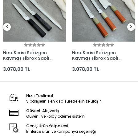
Neo Serisi Sekizgen
Neo Serisi Sekizgen
Kaymaz Fibrox Saplı
Kaymaz Fibrox Saplı
3'lü Bıçak Seti
3'lü Bıçak Seti
3.078,00 TL
3.078,00 TL
(205mm, 210mm,
(225mm, 210mm,
160mm) - Kocakaya El
165mm) - Kocakaya El
Yapımı Bıçaklar
Yapımı Bıçaklar
Hızlı Teslimat
Siparişleriniz en kısa sürede elinize ulaşır.
Güvenli Alışveriş
Güvenli ve kolay ödeme sistemi
Geniş Ürün Yelpazesi
Binlerce ürün ve kampanya seçeneği