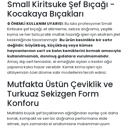
Small Kiritsuke Şef Bıçağı -
Kocakaya Bıçakları
⛔
ÖNEMLİ KULLANIM UYARISI:
Bu lüks profesyonel Small
Kiritsuke şef bıçağı; et dilimleme, sebze doğrama, yeşillik
kıyma ve her türlü pratik mutfak hazırlığı işleri için ekstrem jilet
keskinliğinde tasarlanmıştır.
Bu ürün kesinlikle bir satır
değildir; büyükbaş, küçükbaş veya kümes
hayvanlarının sert ve kalın kemiklerini kırmak amacıyla
kullanılmamalı, donmuş gıdalara vurulmamalıdır.
Amaç dışı sert temaslar, el emeğiyle açılan o keskin ağız
yapısına kalıcı hasar verebilir. Kemik kırma işleri için
atölyemizin özel dövme satır modellerini tercih ediniz.
Mutfakta Üstün Çeviklik ve
Turkuaz Sekizgen Form
Konforu
Mutfakta büyük şef bıçaklarının ağırlığından sıyrılıp çok daha
kıvrak, kompakt ve seri bir doğrama performansı elde
etmek, aynı zamanda el anatomisine mükemmel uyum