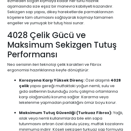
ezmeden soğan kıymaya kadar her türlü hazırlık
aşamasında size eşsiz bir manevra kabiliyeti kazandırır.
Sekizgen sap yapısı, dikey hareketlerde parmaklarınızın
köşelere tam oturmasını sağlayarak kaymayı tamamen
engeller ve yumuşak bir tutuş hissi sunar.
4028 Çelik Gücü ve
Maksimum Sekizgen Tutuş
Performansı
Neo serisinin ileri teknoloji çelik karakteri ve Fibrox
ergonomisi hazırlıklarınızı keyfe dönüştürür:
Korozyona Karşı Yüksek Direnç:
Özel alaşımlı
4028
çelik
yapısı gereği mutfaktaki yoğun nemli, sulu ve
gıda asitlerinin bulunduğu zorlu çalışma ortamlarına
karşı olağanüstü koruma sağlar. Kararma veya
lekelenme yapmadan parlaklığını ömür boyu korur.
Maksimum Tutuş Güvenliği (Turkuaz Fibrox):
Yağlı,
ıslak veya nemli kullanımlarda bile elin sapa
tutunmasını artıran özel dokulu yüzey, mutfak kazalarını
minimuma indirir. Köşeli sekizgen turkuaz sap formuyla