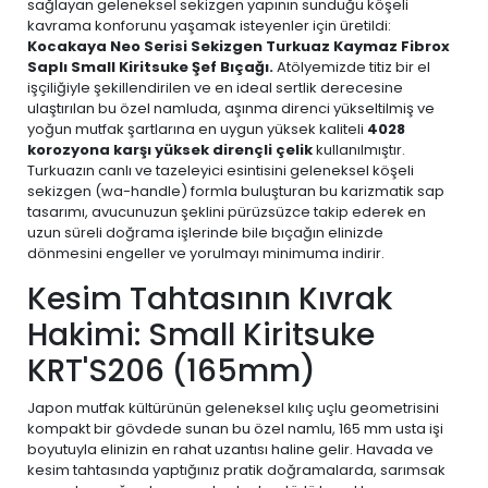
sağlayan geleneksel sekizgen yapının sunduğu köşeli
kavrama konforunu yaşamak isteyenler için üretildi:
Kocakaya Neo Serisi Sekizgen Turkuaz Kaymaz Fibrox
Saplı Small Kiritsuke Şef Bıçağı.
Atölyemizde titiz bir el
işçiliğiyle şekillendirilen ve en ideal sertlik derecesine
ulaştırılan bu özel namluda, aşınma direnci yükseltilmiş ve
yoğun mutfak şartlarına en uygun yüksek kaliteli
4028
korozyona karşı yüksek dirençli çelik
kullanılmıştır.
Turkuazın canlı ve tazeleyici esintisini geleneksel köşeli
sekizgen (wa-handle) formla buluşturan bu karizmatik sap
tasarımı, avucunuzun şeklini pürüzsüzce takip ederek en
uzun süreli doğrama işlerinde bile bıçağın elinizde
dönmesini engeller ve yorulmayı minimuma indirir.
Kesim Tahtasının Kıvrak
Hakimi: Small Kiritsuke
KRT'S206 (165mm)
Japon mutfak kültürünün geleneksel kılıç uçlu geometrisini
kompakt bir gövdede sunan bu özel namlu, 165 mm usta işi
boyutuyla elinizin en rahat uzantısı haline gelir. Havada ve
kesim tahtasında yaptığınız pratik doğramalarda, sarımsak