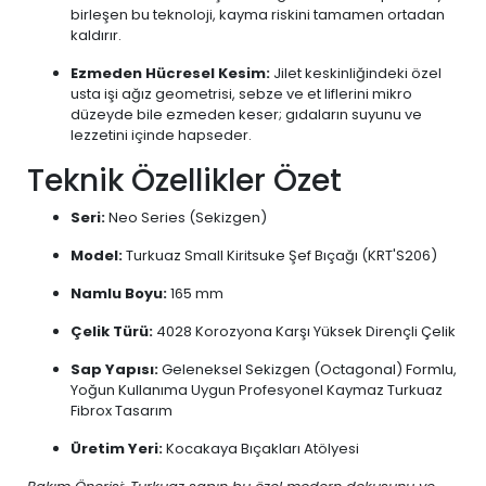
birleşen bu teknoloji, kayma riskini tamamen ortadan
kaldırır.
Ezmeden Hücresel Kesim:
Jilet keskinliğindeki özel
usta işi ağız geometrisi, sebze ve et liflerini mikro
düzeyde bile ezmeden keser; gıdaların suyunu ve
lezzetini içinde hapseder.
Teknik Özellikler Özet
Seri:
Neo Series (Sekizgen)
Model:
Turkuaz Small Kiritsuke Şef Bıçağı (KRT'S206)
Namlu Boyu:
165 mm
Çelik Türü:
4028 Korozyona Karşı Yüksek Dirençli Çelik
Sap Yapısı:
Geleneksel Sekizgen (Octagonal) Formlu,
Yoğun Kullanıma Uygun Profesyonel Kaymaz Turkuaz
Fibrox Tasarım
Üretim Yeri:
Kocakaya Bıçakları Atölyesi