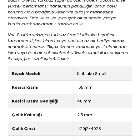
Bakım Önerisi: Turkuaz sapın bu özel modern dokusunu ve
yüksek performanslı namlunun parlaklığını ömür boyu
korumak için bıçağınızı kesinlikle bulaşık makinesine
atmayınız. Elde ılık su ve yumuşak bir süngerle yıkayıp
kurulayarak saklamanız tavsiye edilir.
Not: Bu lüks sekizgen turkuaz Small Kiritsuke bıçağını
tamamen kişisel kılmak veya unutulmaz bir hediye olarak
sunmak isterseniz, "Bıçak üzerine yazılacak yazı" alanından
isim veya özel bir not ekleterek yüksek teknoloji lazer işleme
ile bıçağınızı özelleştirebilirsiniz.
Bıçak Modeli
Kiritsuke Small
Kesici Kısmı
165 mm
Kesici Kısım Genişliği
40 mm
Çelik Kalınlığı
2,5 mm
Çelik Cinsi
420j2-4028