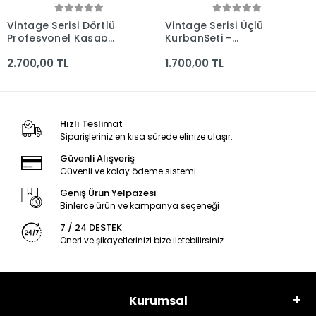
Vintage Serisi Dörtlü
Vintage Serisi Üçlü
Profesyonel Kasap
KurbanSeti -
Bıçak Seti - Kocakaya
Kocakaya El Yapımı
2.700,00 TL
1.700,00 TL
El Yapımı Bıçaklar
Bıçaklar
Hızlı Teslimat
Siparişleriniz en kısa sürede elinize ulaşır.
Güvenli Alışveriş
Güvenli ve kolay ödeme sistemi
Geniş Ürün Yelpazesi
Binlerce ürün ve kampanya seçeneği
7 / 24 DESTEK
Öneri ve şikayetlerinizi bize iletebilirsiniz.
Kurumsal