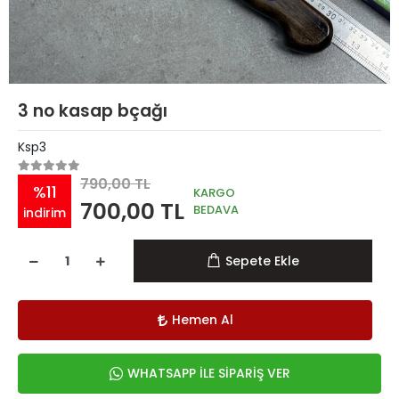
3 no kasap bçağı
Ksp3
790,00 TL
%11
KARGO
700,00 TL
BEDAVA
indirim
Sepete Ekle
Hemen Al
WHATSAPP İLE SİPARİŞ VER